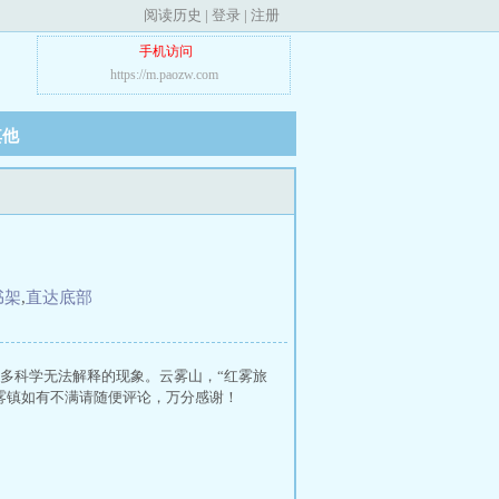
阅读历史
|
登录
|
注册
手机访问
https://m.paozw.com
其他
书架
,
直达底部
多科学无法解释的现象。云雾山，“红雾旅
雾镇如有不满请随便评论，万分感谢！