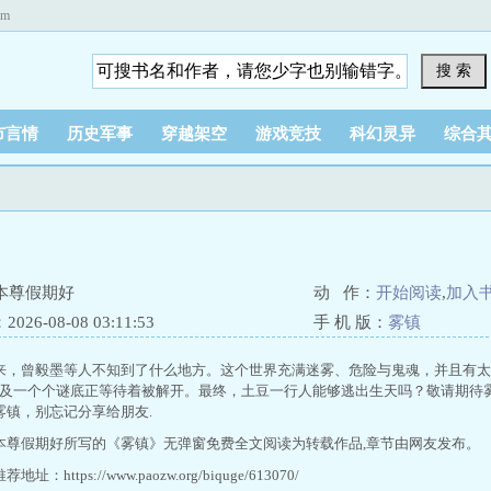
om
搜 索
市言情
历史军事
穿越架空
游戏竞技
科幻灵异
综合
本尊假期好
动 作：
开始阅读
,
加入
26-08-08 03:11:53
手 机 版：
雾镇
来，曾毅墨等人不知到了什么地方。这个世界充满迷雾、危险与鬼魂，并且有太
以及一个个谜底正等待着被解开。最终，土豆一行人能够逃出生天吗？敬请期待
雾镇，别忘记分享给朋友.
本尊假期好所写的《雾镇》无弹窗免费全文阅读为转载作品,章节由网友发布。
址：https://www.paozw.org/biquge/613070/