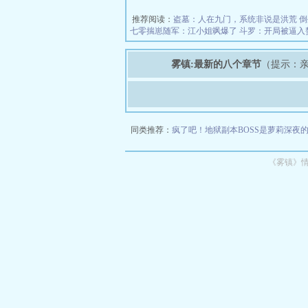
推荐阅读：
盗墓：人在九门，系统非说是洪荒
倒
七零揣崽随军：江小姐飒爆了
斗罗：开局被逼入
雾镇:最新的八个章节
（提示：亲
同类推荐：
疯了吧！地狱副本BOSS是萝莉
深夜
《雾镇》