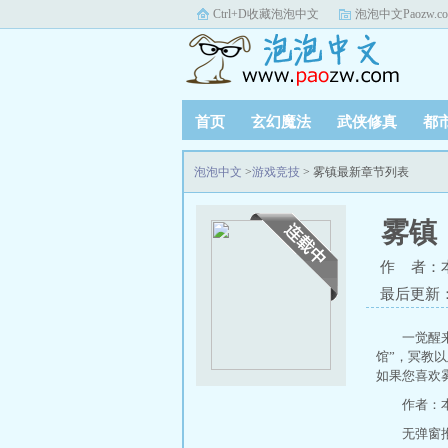
Ctrl+D收藏泡泡中文
泡泡中文Paozw.c
首页
玄幻魔法
武侠修真
都
泡泡中文
>
游戏竞技
> 雾镇最新章节列表
雾镇
作 者：
最后更新：20
一觉醒
馆”，冥教
如果您喜欢
作者：
无弹窗推荐地