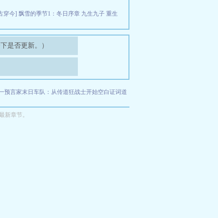
古穿今]
飘雪的季节1：冬日序章
九生九子
重生
一下是否更新。）
一预言家
末日车队：从传道狂战士开始
空白证词
道
最新章节。