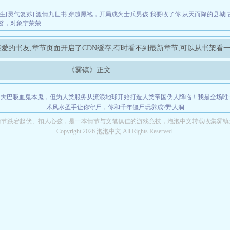
生[灵气复苏]
渡情九世书
穿越黑袍，开局成为士兵男孩
我要收了你
从天而降的县城[
赘，对象宁荣荣
爱的书友,章节页面开启了CDN缓存,有时看不到最新章节,可以从书架看
《雾镇》正文
的大巴
吸血鬼本鬼，但为人类服务
从流浪地球开始打造人类帝国
伪人降临！我是全场唯
术风水圣手
让你守尸，你和千年僵尸玩养成?
野人洞
情节跌宕起伏、扣人心弦，是一本情节与文笔俱佳的游戏竞技，泡泡中文转载收集雾镇
Copyright 2026 泡泡中文 All Rights Reserved.