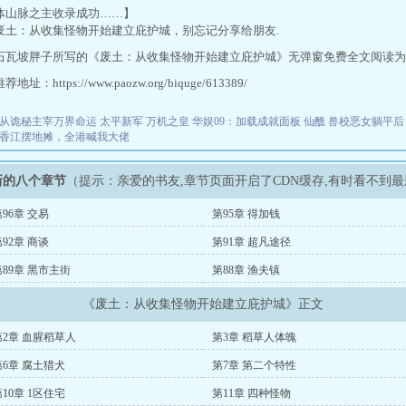
体山脉之主收录成功……】
废土：从收集怪物开始建立庇护城，别忘记分享给朋友.
石瓦坡胖子所写的《废土：从收集怪物开始建立庇护城》无弹窗免费全文阅读为
址：https://www.paozw.org/biquge/613389/
从诡秘主宰万界命运
太平新军
万机之皇
华娱09：加载成就面板
仙醮
兽校恶女躺平后
香江摆地摊，全港喊我大佬
新的八个章节
（提示：亲爱的书友,章节页面开启了CDN缓存,有时看不到
96章 交易
第95章 得加钱
92章 商谈
第91章 超凡途径
第89章 黑市主街
第88章 渔夫镇
《废土：从收集怪物开始建立庇护城》正文
第2章 血腥稻草人
第3章 稻草人体魄
第6章 腐土猎犬
第7章 第二个特性
10章 1区住宅
第11章 四种怪物