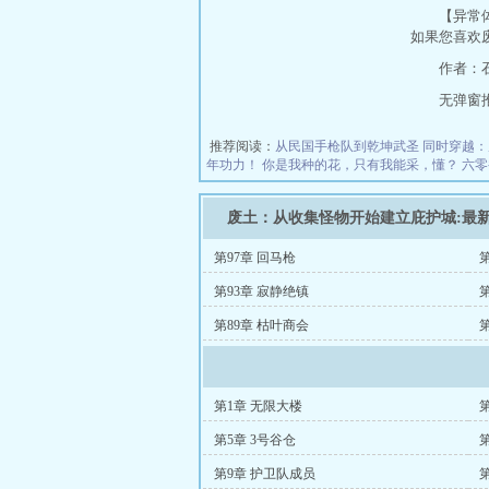
【异常
如果您喜欢
作者：
无弹窗推荐地
推荐阅读：
从民国手枪队到乾坤武圣
同时穿越：
年功力！
你是我种的花，只有我能采，懂？
六零
废土：从收集怪物开始建立庇护城:最
第97章 回马枪
第
第93章 寂静绝镇
第
第89章 枯叶商会
第1章 无限大楼
第5章 3号谷仓
第9章 护卫队成员
第