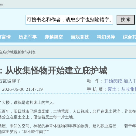
om
搜 索
市言情
历史军事
穿越架空
游戏竞技
科幻灵异
综合
建立庇护城最新章节列表
：从收集怪物开始建立庇护城
石瓦坡胖子
动 作：
开始阅读
,
加入
26-06-06 21:47:19
手 机 版：
废土：从收集
了大楼，谁就是这片废土的主人。
三百年，旧日城市已经成废墟，土地荒废，人口锐减，悲尸在废土哭泣，异鬼在
楼耸立在废土之上，侵蚀着废土每一片土地。
楼层、未知的空间、神秘的异常体怪物和丰厚的物资、超凡职业路径……若干年
他露出笑容：”我不吃牛肉了“