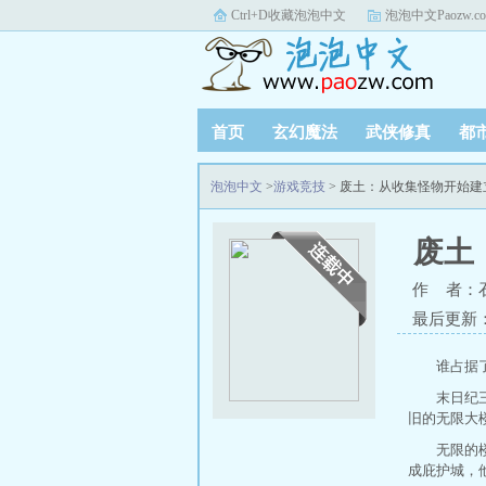
Ctrl+D收藏泡泡中文
泡泡中文Paozw.c
首页
玄幻魔法
武侠修真
都
泡泡中文
>
游戏竞技
> 废土：从收集怪物开始
废土
作 者：
最后更新：20
谁占据
末日纪
旧的无限大
无限的
成庇护城，