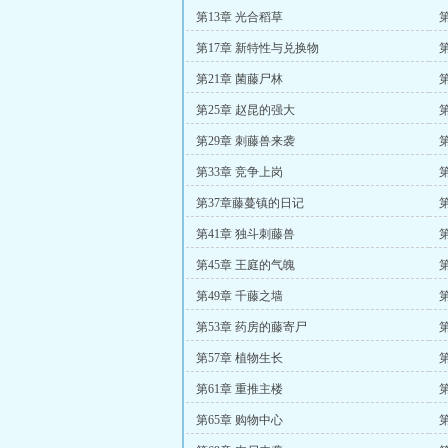
第13章 光合稻草
第
第17章 新特性与兑换物
第
第21章 菌藤尸林
第25章 赵昆的强大
第29章 刺藤兽来袭
第33章 竞争上岗
第37章藤蔓镇的日记
第41章 独斗刺藤兽
第45章 王庭的气魄
第49章 千藤之墙
第
第53章 药房的藤寄尸
第57章 植物生长
第61章 重推主楼
第65章 购物中心