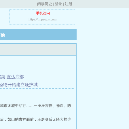
阅读历史
|
登录
|
注册
手机访问
https://m.paozw.com
其他
书架
,
直达底部
怪物开始建立庇护城
城市废墟中穿行……一座座古怪、苍白、陈
后，如山的古神面前，王庭身后无限大楼连