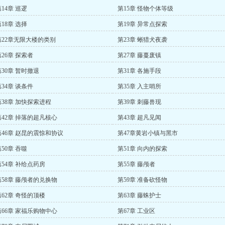
14章 巡逻
第15章 怪物个体等级
18章 选择
第19章 异常点探索
第22章无限大楼的类别
第23章 蜥猎犬夜袭
第26章 探索者
第27章 藤蔓废镇
第30章 暂时撤退
第31章 各施手段
第34章 谈条件
第35章 入主哨所
第38章 加快探索进程
第39章 刺藤兽现
第42章 掉落的超凡核心
第43章 超凡见闻
第46章 赵昆的震惊和协议
第47章黄岩小镇与黑市
50章 吞噬
第51章 向内的探索
第54章 补给点药房
第55章 藤颅者
第58章 藤颅者的兑换物
第59章 准备砍怪物
第62章 奇怪的顶楼
第63章 藤蛛护士
第66章 家福乐购物中心
第67章 工业区