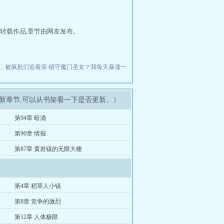
转载作品,章节由网友发布。
，被疯批们追着亲
镇守魔门圣女？我每天暴涨一
最新章节,可以从书架看一下是否更新。）
第94章 暗涌
第90章 情报
第87章 黄岩镇的无限大楼
第4章 稻草人小镇
第8章 竞争的激烈
第12章 人体极限