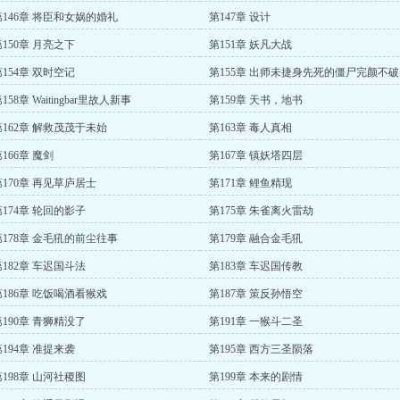
第146章 将臣和女娲的婚礼
第147章 设计
第150章 月亮之下
第151章 妖凡大战
第154章 双时空记
第155章 出师未捷身先死的僵尸完颜不破
158章 Waitingbar里故人新事
第159章 天书，地书
第162章 解救茂茂于未始
第163章 毒人真相
166章 魔剑
第167章 镇妖塔四层
第170章 再见草庐居士
第171章 鲤鱼精现
第174章 轮回的影子
第175章 朱雀离火雷劫
第178章 金毛犼的前尘往事
第179章 融合金毛犼
第182章 车迟国斗法
第183章 车迟国传教
第186章 吃饭喝酒看猴戏
第187章 策反孙悟空
第190章 青狮精没了
第191章 一猴斗二圣
第194章 准提来袭
第195章 西方三圣陨落
第198章 山河社稷图
第199章 本来的剧情