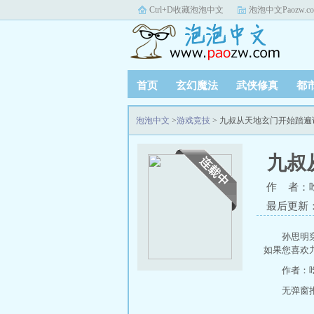
Ctrl+D收藏泡泡中文
泡泡中文Paozw.c
首页
玄幻魔法
武侠修真
都
泡泡中文
>
游戏竞技
> 九叔从天地玄门开始踏
九叔
作 者：
最后更新：20
孙思明
如果您喜欢
作者：
无弹窗推荐地