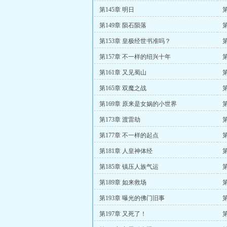
第145章 明日
第149章 陨石陨落
第153章 皇极经世书准吗？
第157章 不一样的绍兴十年
第
第161章 又见蜀山
第165章 双魔之战
第
第169章 原来是女娲的小世界
第173章 渡雷劫
第177章 不一样的起点
第181章 人皇神体经
第185章 镇压人族气运
第189章 如来救场
第193章 曝光的佛门旧事
第197章 又死了！