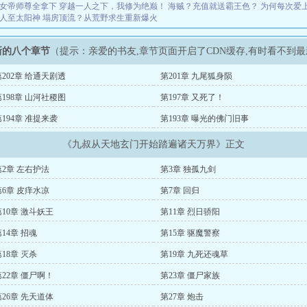
女帝师尊全拿下
穿越一人之下，我修为绝巅！
海贼？充值就送霸王色？
为何每次爱
人至太阳神
塌房顶流？从荒野求生重新爆火
新的八个章节
（提示：亲爱的书友,章节页面开启了CDN缓存,有时看不到
第202章 给通天剧透
第201章 九尾狐身陨
第198章 山河社稷图
第197章 又死了！
第194章 准提来袭
第193章 曝光的佛门旧事
《九叔从天地玄门开始踏遍诸天万界》正文
第2章 左右护法
第3章 独孤九剑
第6章 皮痒水凉
第7章 回归
第10章 激斗妖王
第11章 烈日骄阳
14章 招魂
第15章 驱魔警察
18章 灭杀
第19章 九死还魂草
第22章 僵尸啊！
第23章 僵尸家族
第26章 先天道体
第27章 炮击