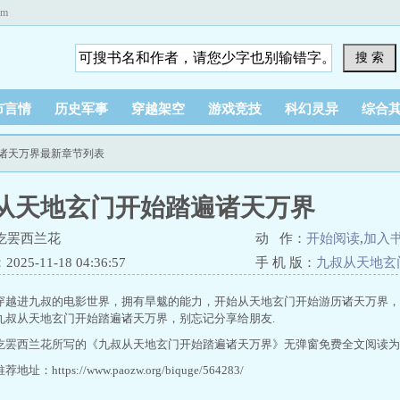
om
搜 索
市言情
历史军事
穿越架空
游戏竞技
科幻灵异
综合
遍诸天万界最新章节列表
从天地玄门开始踏遍诸天万界
吃罢西兰花
动 作：
开始阅读
,
加入
25-11-18 04:36:57
手 机 版：
九叔从天地玄
穿越进九叔的电影世界，拥有旱魃的能力，开始从天地玄门开始游历诸天万界，
九叔从天地玄门开始踏遍诸天万界，别忘记分享给朋友.
吃罢西兰花所写的《九叔从天地玄门开始踏遍诸天万界》无弹窗免费全文阅读为
址：https://www.paozw.org/biquge/564283/