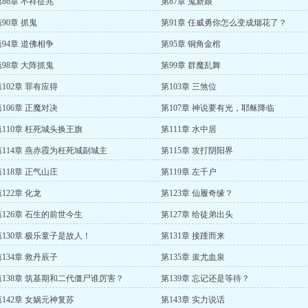
第86章 不祥征兆
第87章 鬼新娘
90章 抓鬼
第91章 任威勇你怎么变成烟花了？
第94章 道佛相争
第95章 铜角金棺
第98章 大阵抓鬼
第99章 群魔乱舞
第102章 罪有应得
第103章 三煞位
第106章 正魔对决
第107章 神说要有光，耶稣降临
第110章 枉死城头换王旗
第111章 水中居
第114章 燕赤霞为枉死城副城主
第115章 攻打阴阳界
第118章 正气山庄
第119章 左千户
122章 化龙
第123章 仙履奇缘？
第126章 石生的前世今生
第127章 给徒弟出头
第130章 极乐童子是故人！
第131章 接踵而来
第134章 救丹辰子
第135章 蚩尤血泉
第138章 筑基期和二代僵尸谁厉害？
第139章 忘记还是等待？
第142章 女娲元神复苏
第143章 实力说话