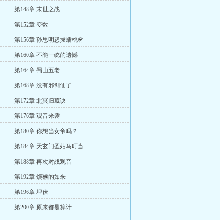
第148章 末世之战
第152章 变数
第156章 孙思明怒拔蟠桃树
第160章 不能一统的遗憾
第164章 蜀山五老
第168章 没有邪剑仙了
第172章 北冥归藏诀
第176章 观音来袭
第180章 你想当女帝吗？
第184章 天玄门圣姑马叮当
第188章 再次对战观音
第192章 烦猴的如来
第196章 埋伏
第200章 原来都是算计