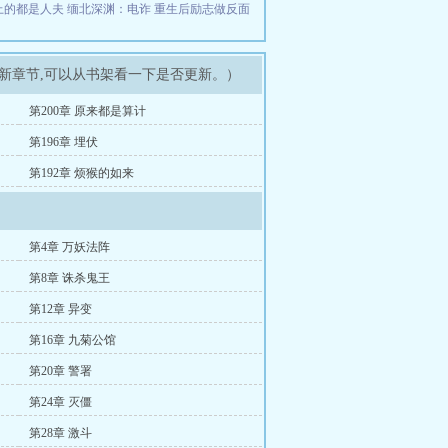
上的都是人夫
缅北深渊：电诈
重生后励志做反面
最新章节,可以从书架看一下是否更新。）
第200章 原来都是算计
第196章 埋伏
第192章 烦猴的如来
第4章 万妖法阵
第8章 诛杀鬼王
第12章 异变
第16章 九菊公馆
第20章 警署
第24章 灭僵
第28章 激斗