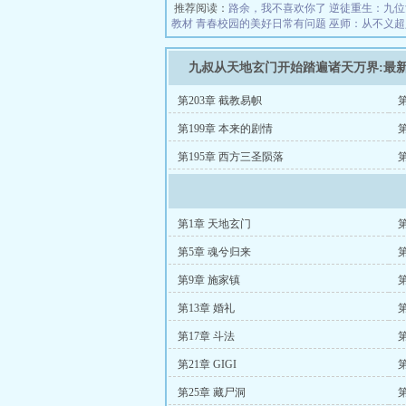
推荐阅读：
路余，我不喜欢你了
逆徒重生：九位
教材
青春校园的美好日常有问题
巫师：从不义超
九叔从天地玄门开始踏遍诸天万界:最
第203章 截教易帜
第199章 本来的剧情
第195章 西方三圣陨落
第1章 天地玄门
第5章 魂兮归来
第9章 施家镇
第13章 婚礼
第
第17章 斗法
第
第21章 GIGI
第25章 藏尸洞