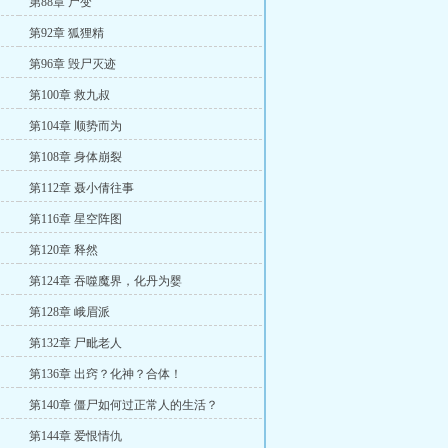
第88章 尸变
第92章 狐狸精
第96章 毁尸灭迹
第100章 救九叔
第104章 顺势而为
第108章 身体崩裂
第112章 聂小倩往事
第116章 星空阵图
第120章 释然
第124章 吞噬魔界，化丹为婴
第128章 峨眉派
第132章 尸毗老人
第136章 出窍？化神？合体！
第140章 僵尸如何过正常人的生活？
第144章 爱恨情仇