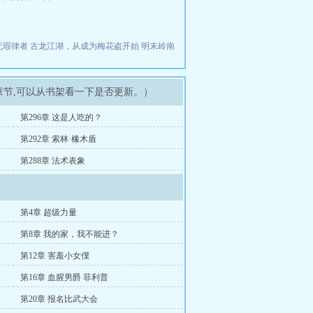
无瑕律者
古龙江湖，从成为梅花盗开始
明末岭南
章节,可以从书架看一下是否更新。）
第296章 这是人吃的？
第292章 索林·橡木盾
第288章 法术表象
第4章 超级力量
第8章 我的家，我不能进？
第12章 害羞小女僕
第16章 血腥男爵 菲利普
第20章 报名比武大会