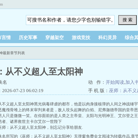
om
搜 索
市言情
历史军事
穿越架空
游戏竞技
科幻灵异
综合
阳神最新章节列表
：从不义超人至太阳神
佚名
动 作：
开始阅读
,
加入
26-07-23 06:02:19
手 机 版：
巫师：从不义
从不义超人至太阳神黑光病毒肆虐的都市，他是以肉身接核弹的人间之神战锤宇
恶魔颅骨堆上的终末审判来者是，敌人坟头起舞的白焰、尼弗迦德帝国的皇帝恩
男人只是微微一笑。在你面前的是人类之主帝皇、太阳与光明神王、艾尔登之王
结者、诸界救世主卡尔艾尔一世陛下
巫师：从不义超人至太阳神，别忘记分享给朋友.
佚名所写的《巫师：从不义超人至太阳神》无弹窗免费全文阅读为转载作品,章