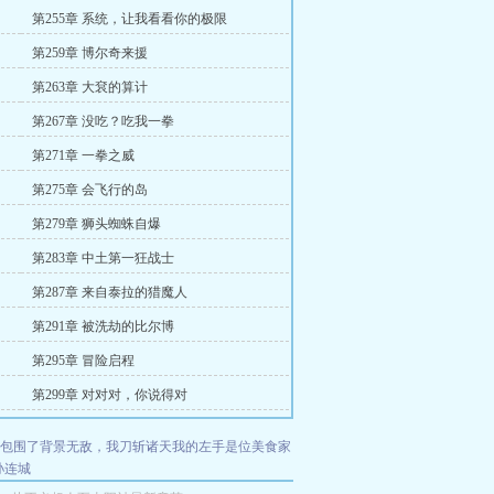
第255章 系统，让我看看你的极限
第259章 博尔奇来援
第263章 大袞的算计
第267章 没吃？吃我一拳
第271章 一拳之威
第275章 会飞行的岛
第279章 狮头蜘蛛自爆
第283章 中土第一狂战士
第287章 来自泰拉的猎魔人
第291章 被洗劫的比尔博
第295章 冒险启程
第299章 对对对，你说得对
包围了
背景无敌，我刀斩诸天
我的左手是位美食家
孙连城