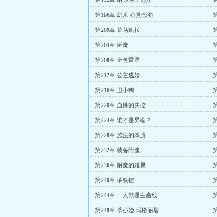
第192章 给你两个选择
第196章 幻术 心灵念能
第200章 菜鸟凯拉
第204章 涎魔
第208章 金色雷霆
第212章 公主逃婚
第
第216章 丑小鸭
第220章 血脉的失控
第224章 谁才是异端？
第228章 施法的本质
第232章 装备附魔
第236章 附魔的难易
第240章 抽铁锭
第244章 一人就是生產线
第248章 蒂莎婭 玛格丽塔