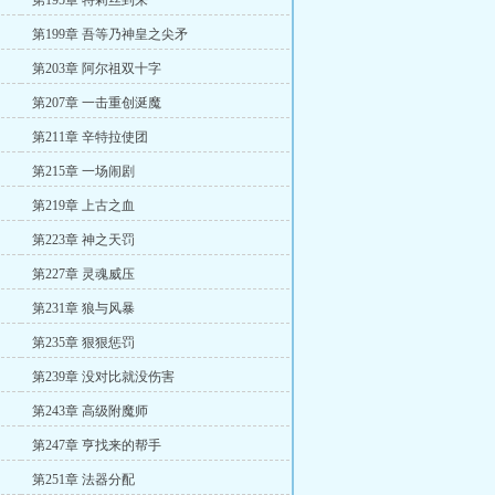
第195章 特莉丝到来
第199章 吾等乃神皇之尖矛
第203章 阿尔祖双十字
第207章 一击重创涎魔
第211章 辛特拉使团
第215章 一场闹剧
第219章 上古之血
第223章 神之天罚
第227章 灵魂威压
第231章 狼与风暴
第235章 狠狠惩罚
第239章 没对比就没伤害
第243章 高级附魔师
第247章 亨找来的帮手
第251章 法器分配