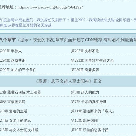
址：https://www.paozw.org/biquge/564292/
印度当阿sir
苟在魔门，我的身份又刷新了？
重生2007：我阅读就涨技能
轮回乐园：
剑鬼
从吞噬星空开始的诸天穿越
八个章节
（提示：亲爱的书友,章节页面开启了CDN缓存,有时看不到最新
298章 半兽人
第297章 狗都不吃
第294章 达成共识
第293章 芙蕾雅的生命之泉
第290章 加入的三个条件
第289章 身兼多职
《巫师：从不义超人至太阳神》正文
第2章 黑曜石项炼 术士法器
第3章 超人的能力
第6章 雷蒙德男爵
第7章 卡尔的真实身世
第10章 窘迫的生活
第11章 远道而来的「客人」
第14章 女术士的消息
第15章 凯拉·梅兹
第18章 与女术士初次相遇
第19章 凯拉的恶劣行径