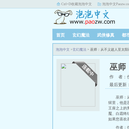
Ctrl+D收藏泡泡中文
泡泡中文Paozw.c
首页
玄幻魔法
武侠修真
都
泡泡中文
>
玄幻魔法
> 巫师：从不义超人至太
巫师
作 者：
最后更新：20
巫师：
狱里，他是
王座之上的
魘、白霜终
如果您喜欢
作者：