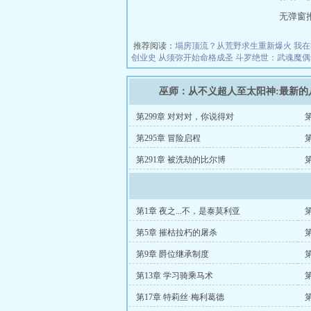
无弹窗推荐地
推荐阅读：
塌房顶流？从荒野求生重新爆火
我在
创业史
从须弥开始命格成圣
斗罗绝世：武魂魔偶
巫师：从不义超人至太阳神:最新的
第299章 对对对，你说得对
第
第295章 冒险启程
第291章 被洗劫的比尔博
第1章 夜之...不，是泰莫利亚
第5章 摧枯拉朽的屠杀
第9章 爵位继承制度
第13章 学习骑乘马术
第17章 特莉丝·梅利葛德