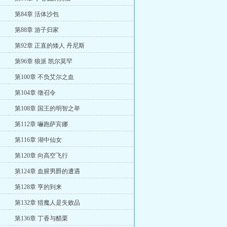
第84章 活体沙包
第88章 游子归家
第92章 正直的矮人 丹尼斯
第96章 狼派 凯尔莫罕
第100章 不负艾尔之血
第104章 徵召令
第108章 国王的明智之举
第112章 嚇跑萨宾娜
第116章 湖中仙女
第120章 向高空飞行
第124章 血腥男爵的遭遇
第128章 亨的到来
第132章 猎魔人是失败品
第136章 丁香与醋栗