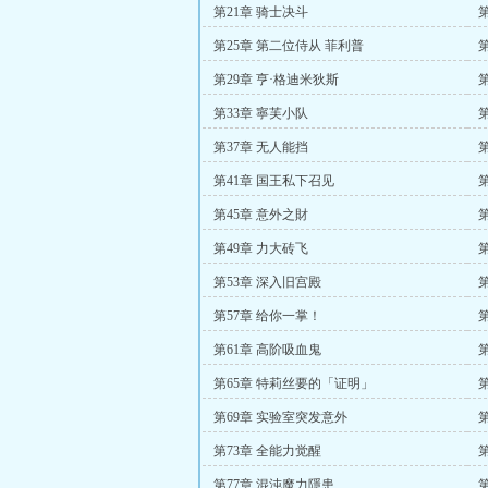
第21章 骑士决斗
第25章 第二位侍从 菲利普
第29章 亨·格迪米狄斯
第33章 寧芙小队
第37章 无人能挡
第41章 国王私下召见
第45章 意外之財
第49章 力大砖飞
第53章 深入旧宫殿
第57章 给你一掌！
第61章 高阶吸血鬼
第65章 特莉丝要的「证明」
第69章 实验室突发意外
第73章 全能力觉醒
第77章 混沌魔力隱患