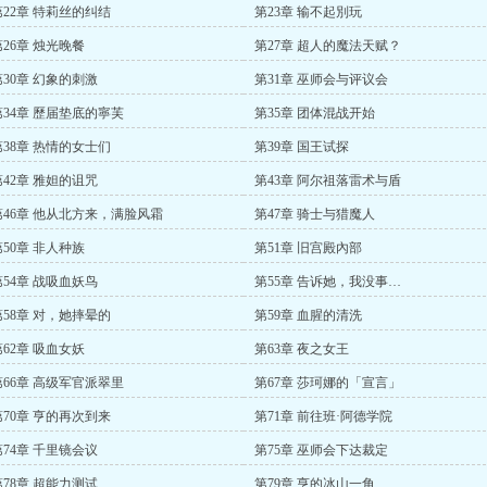
第22章 特莉丝的纠结
第23章 输不起別玩
第26章 烛光晚餐
第27章 超人的魔法天赋？
第30章 幻象的刺激
第31章 巫师会与评议会
第34章 歷届垫底的寧芙
第35章 团体混战开始
第38章 热情的女士们
第39章 国王试探
第42章 雅妲的诅咒
第43章 阿尔祖落雷术与盾
第46章 他从北方来，满脸风霜
第47章 骑士与猎魔人
第50章 非人种族
第51章 旧宫殿內部
第54章 战吸血妖鸟
第55章 告诉她，我没事…
第58章 对，她摔晕的
第59章 血腥的清洗
第62章 吸血女妖
第63章 夜之女王
第66章 高级军官派翠里
第67章 莎珂娜的「宣言」
第70章 亨的再次到来
第71章 前往班·阿德学院
第74章 千里镜会议
第75章 巫师会下达裁定
第78章 超能力测试
第79章 亨的冰山一角