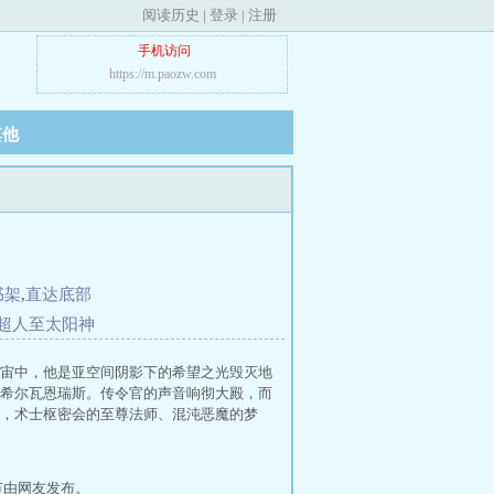
阅读历史
|
登录
|
注册
手机访问
https://m.paozw.com
其他
书架
,
直达底部
超人至太阳神
宙中，他是亚空间阴影下的希望之光毁灭地
希尔瓦恩瑞斯。传令官的声音响彻大殿，而
，术士枢密会的至尊法师、混沌恶魔的梦
节由网友发布。