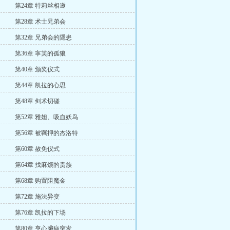
第24章 特莉丝相邀
第28章 术士兄弟会
第32章 兄弟会的隱患
第36章 寧芙的孤狼
第40章 颁奖仪式
第44章 凯拉的心思
第48章 剑术切磋
第52章 雅妲、吸血妖鸟
第56章 被羈押的杰洛特
第60章 赦免仪式
第64章 找麻烦的贵族
第68章 购置阻魔金
第72章 施法异变
第76章 凯拉的下场
第80章 亨心臟病突发