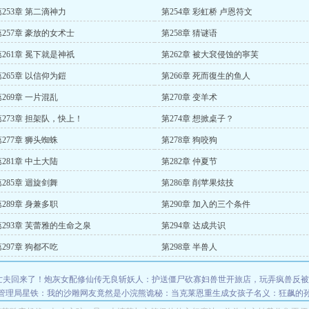
第253章 第二滴神力
第254章 彩虹桥 卢恩符文
第257章 豪放的女术士
第258章 猜谜语
第261章 冕下就是神祇
第262章 被大袞侵蚀的寧芙
第265章 以信仰为鎧
第266章 死而復生的鱼人
第269章 一片混乱
第270章 变羊术
第273章 担架队，快上！
第274章 想掀桌子？
第277章 狮头蜘蛛
第278章 狗咬狗
第281章 中土大陆
第282章 仲夏节
第285章 迴旋剑舞
第286章 削苹果炫技
第289章 身兼多职
第290章 加入的三个条件
第293章 芙蕾雅的生命之泉
第294章 达成共识
第297章 狗都不吃
第298章 半兽人
亡夫回来了！
炮灰女配修仙传
无良斩妖人：护送僵尸砍寡妇
兽世开旅店，玩弄疯兽反被
管理局
星铁：我的沙雕网友竟然是小浣熊
诡秘：当克莱恩重生成女孩子
名义：狂飙的