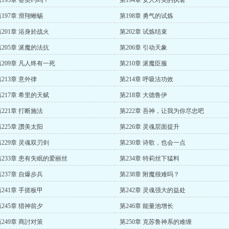
第193章 签契约吗？
第194章 女人对美的执著
第197章 滑翔蜥蜴
第198章 勇气的试炼
第201章 浴身於战火
第202章 试炼结束
第205章 涎魔的法抗
第206章 引动天象
第209章 凡人终有一死
第210章 涎魔臣服
213章 意外律
第214章 呼吸法功效
第217章 希里的天赋
第218章 大德鲁伊
第221章 打断施法
第222章 吾神，让我为你尽忠吧
第225章 讚美太阳
第226章 灵魂层面提升
第229章 灵魂双刃剑
第230章 诗歌，也会一点
第233章 患有失眠的爱丽丝
第234章 特莉丝下猛料
第237章 自爆步兵
第238章 附魔很难吗？
第241章 手搓板甲
第242章 灵魂强大的益处
第245章 猎神前夕
第246章 能量池增长
第249章 商討对策
第250章 克苏鲁神系的难缠