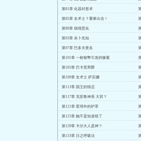
第81章 化器封形术
第85章 女术士？重拳出击！
第89章 病情恶化
第93章 未卜先知
第97章 巴多夫更名
第101章 一枚银幣引发的惨案
第105章 巴卡里男爵
第109章 女术士 萨宾娜
第113章 国王的猜忌
第117章 克苏鲁神系 大袞？
第121章 星球外的护罩
第
第125章 她不是知道错了
第129章 卡尔大人是神？
第133章 日之呼吸法