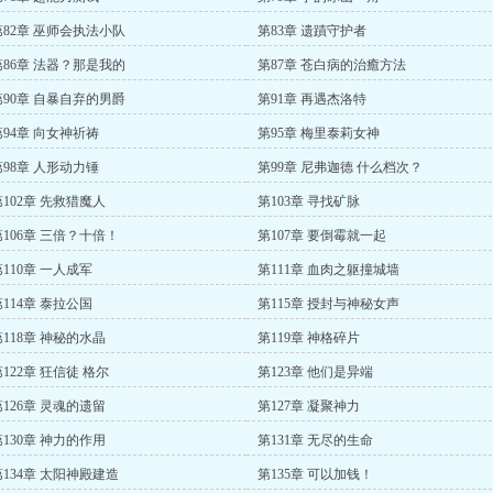
第82章 巫师会执法小队
第83章 遗蹟守护者
第86章 法器？那是我的
第87章 苍白病的治癒方法
第90章 自暴自弃的男爵
第91章 再遇杰洛特
第94章 向女神祈祷
第95章 梅里泰莉女神
第98章 人形动力锤
第99章 尼弗迦德 什么档次？
第102章 先救猎魔人
第103章 寻找矿脉
第106章 三倍？十倍！
第107章 要倒霉就一起
第110章 一人成军
第111章 血肉之躯撞城墙
第114章 泰拉公国
第115章 授封与神秘女声
第118章 神秘的水晶
第119章 神格碎片
122章 狂信徒 格尔
第123章 他们是异端
第126章 灵魂的遗留
第127章 凝聚神力
第130章 神力的作用
第131章 无尽的生命
第134章 太阳神殿建造
第135章 可以加钱！