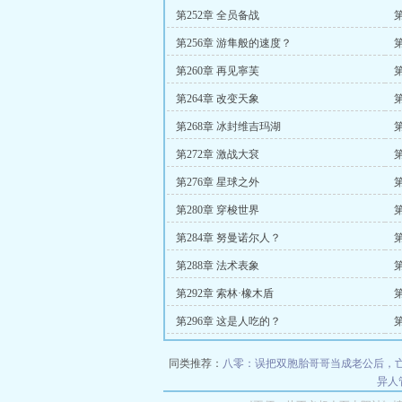
第252章 全员备战
第256章 游隼般的速度？
第260章 再见寧芙
第264章 改变天象
第268章 冰封维吉玛湖
第272章 激战大袞
第276章 星球之外
第280章 穿梭世界
第284章 努曼诺尔人？
第288章 法术表象
第292章 索林·橡木盾
第296章 这是人吃的？
同类推荐：
八零：误把双胞胎哥哥当成老公后，
异人