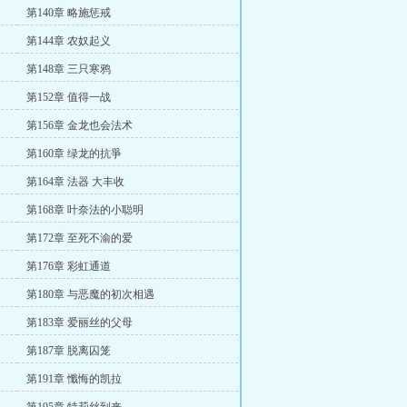
第140章 略施惩戒
第144章 农奴起义
第148章 三只寒鸦
第152章 值得一战
第156章 金龙也会法术
第160章 绿龙的抗爭
第164章 法器 大丰收
第168章 叶奈法的小聪明
第172章 至死不渝的爱
第176章 彩虹通道
第180章 与恶魔的初次相遇
第183章 爱丽丝的父母
第187章 脱离囚笼
第191章 懺悔的凯拉