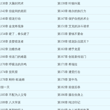
第138章 大脑封闭术
第139章 叶狼纠葛
第142章 信徒间的差距
第143章 格尔的执行力
第146章 猎龙行动
第147章 保护自然的术士
第150章 金龙终现身
第151章 艾克的决斗请求
第154章 硬了，拳头硬了
第155章 要钱不要命
第158章 贪婪猎龙者
第159章 猎龙队伍团灭？
第162章 治癒伤者
第163章 赠予龙蛋
第166章 传送门的难题
第167章 创造新传送门
第170章 呼吸法的共鸣
第171章 希瑞拉
174章 贫民窟
第175章 遭受打击
第178章 刚特·欧迪姆
第179章 笼中鸟
请假一天
第182章 前倨后恭
第185章 不配为人父母
第186章 腿在你身上
第189章 八大学派
第190章 纯洁印记