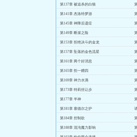
第137章 被追杀的白狼
第141章 杰洛特梦游
第145章 神降后遗症
第149章 断崖之险
第153章 拒绝决斗的金龙
第157章 坠落的金色流星
第161章 两个好消息
第165章 拒一赠四
第169章 神力水滴
第173章 特莉丝让步
第
第177章 半神
第181章 塞德尔之护
第184章 控制欲
第188章 混沌魔力影响