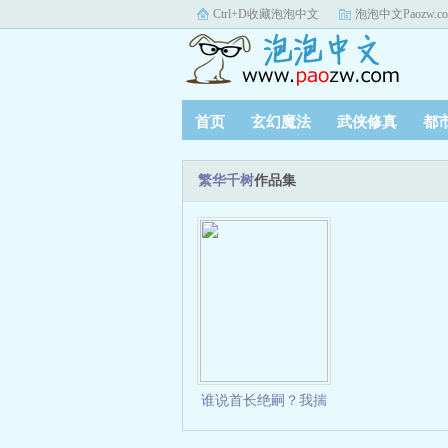
Ctrl+D收藏泡泡中文
泡泡中文Paozw.c
首页
玄幻魔法
武侠修真
都
繁华千树
作品集
谁说首长绝嗣？我揣
龙凤胎报到