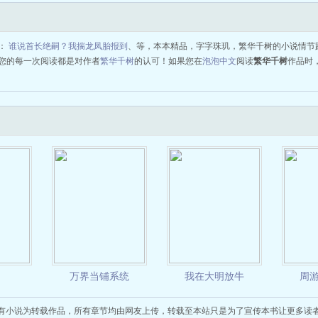
：
谁说首长绝嗣？我揣龙凤胎报到
、等，本本精品，字字珠玑，繁华千树的小说情节
您的每一次阅读都是对作者
繁华千树
的认可！如果您在
泡泡中文
阅读
繁华千树
作品时
万界当铺系统
我在大明放牛
周
有小说为转载作品，所有章节均由网友上传，转载至本站只是为了宣传本书让更多读