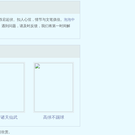
跌宕起伏、扣人心弦，情节与文笔俱佳。
泡泡中
，遇到问题，请及时反馈，我们将第一时间解
游诸天仙武
高俅不踢球
者欣赏。