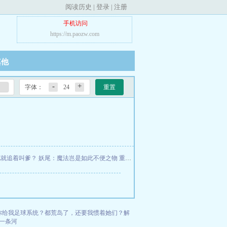
阅读历史
|
登录
|
注册
手机访问
https://m.paozw.com
其他
-
+
字体：
24
重置
花就追着叫爹？
妖尾：魔法岂是如此不便之物
重生80赶山打猎，我一人养三家
黄泉路
你给我足球系统？
都荒岛了，还要我惯着她们？
解
一条河