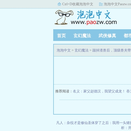
Ctrl+D收藏泡泡中文
泡泡中文Paozw.c
首页
玄幻魔法
武侠修真
都
泡泡中文
>
玄幻魔法
>
踹掉渣兽后，顶级兽夫带
推荐阅读：
名义：家父赵德汉，我望父成龙！
吞
凡人：杂役才是修仙圣体
穿了之后：我用一头猪
析：