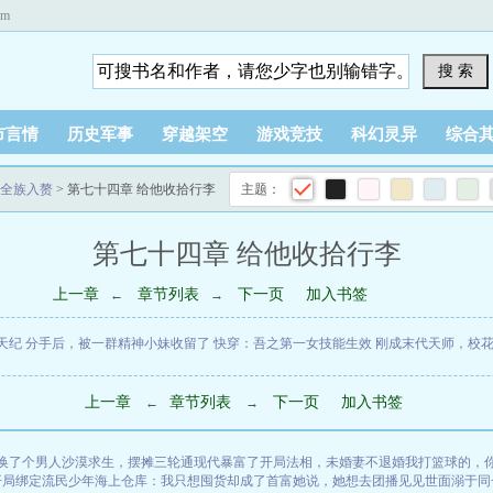
om
搜 索
市言情
历史军事
穿越架空
游戏竞技
科幻灵异
综合
全族入赘
> 第七十四章 给他收拾行李
主题：
第七十四章 给他收拾行李
上一章
章节列表
下一页
加入书签
←
→
天纪
分手后，被一群精神小妹收留了
快穿：吾之第一女技能生效
刚成末代天师，校
上一章
章节列表
下一页
加入书签
←
→
换了个男人
沙漠求生，摆摊三轮通现代暴富了
开局法相，未婚妻不退婚
我打篮球的，
开局绑定流民少年
海上仓库：我只想囤货却成了首富
她说，她想去团播见见世面
溺于同