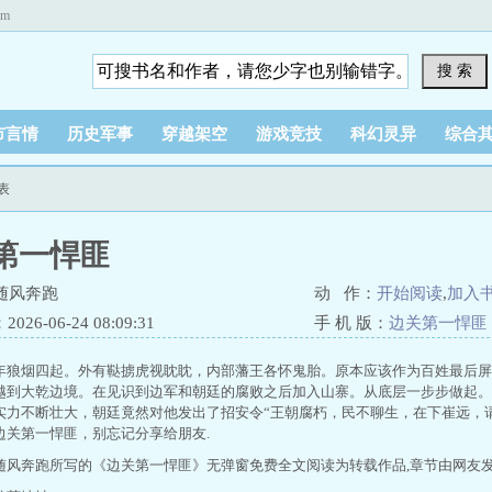
om
搜 索
市言情
历史军事
穿越架空
游戏竞技
科幻灵异
综合
表
第一悍匪
随风奔跑
动 作：
开始阅读
,
加入
26-06-24 08:09:31
手 机 版：
边关第一悍匪
年狼烟四起。外有鞑掳虎视眈眈，内部藩王各怀鬼胎。原本应该作为百姓最后屏
越到大乾边境。在见识到边军和朝廷的腐败之后加入山寨。从底层一步步做起。
实力不断壮大，朝廷竟然对他发出了招安令“王朝腐朽，民不聊生，在下崔远，
边关第一悍匪，别忘记分享给朋友.
随风奔跑所写的《边关第一悍匪》无弹窗免费全文阅读为转载作品,章节由网友