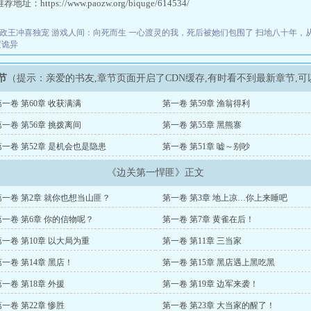
址：https://www.paozw.org/biquge/614534/
政王冲喜独宠
游戏人间：向死而生
一心渡灵的我，死后被她们包围了
扫地八十年，
度诡异
节
（提示：亲爱的书友,章节页面开启了CDN缓存,有时看不到最新章节,
第一卷 第60章 收获满满
第一卷 第59章 渔翁得利
第一卷 第56章 挑拨离间
第一卷 第55章 黑熊寨
第一卷 第52章 是机会也是隐患
第一卷 第51章 嘘～别吵
《边关第一悍匪》正文
第一卷 第2章 就你也想当山匪？
第一卷 第3章 地上凉…你上来睡吧
第一卷 第6章 你的信物呢？
第一卷 第7章 黄雀在后！
第一卷 第10章 以大局为重
第一卷 第11章 三当家
第一卷 第14章 黑店！
第一卷 第15章 黑店遇上黑吃黑
第一卷 第18章 外援
第一卷 第19章 边军来袭！
第一卷 第22章 惨胜
第一卷 第23章 大当家的醒了！