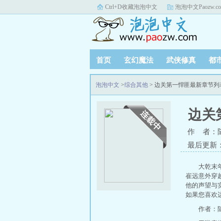
Ctrl+D收藏泡泡中文
泡泡中文Paozw.c
首页
玄幻魔法
武侠修真
都
泡泡中文
>
综合其他
> 边关第一悍匪最新章节列
边关
作 者：
最后更新：20
大乾末
崔远意外穿
他的声望与
如果您喜欢
作者：