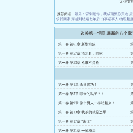
无弹窗推荐地
推荐阅读：
娱乐：背刺是你，我成顶流你哭啥
摄
求我回家
穿越到结婚七年后
白事话事人
物理超
边关第一悍匪:最新的八个章
第一卷 第61章 新型箭簇
第一卷 第57章 清水县，陆家
第一卷 第53章 抢谁不是抢
第一卷 第1章 杀良冒功！
第一卷 第5章 哪来的鞑子？！
第一卷 第9章 像个男人一样站起来！
第一卷 第13章 我杀的就是边军！
第一卷 第17章 “密谋”
第一卷 第21章 一帅稳局