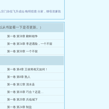
从宗门杂役飞升成仙
晚明猎鹿
分家，继母渣爹跪
可以从书架看一下是否更新。）
第一卷 第58章 鹬蚌相争
第一卷 第54章 李进遇险，一个不留
第一卷 第50章 一个不留
第一卷 第4章 王侯将相又如何！
第一卷 第8章 熟人
第一卷 第12章 清水县
第一卷 第16章 巧合？还是…
第一卷 第20章 兵临城下
第一卷 第24章 制盐