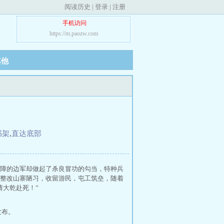
阅读历史
|
登录
|
注册
手机访问
https://m.paozw.com
其他
书架
,
直达底部
障的边军却做起了杀良冒功的勾当，特种兵
整改山寨陋习，收留游民，屯工筑垒，随着
请大乾赴死！”
发布。