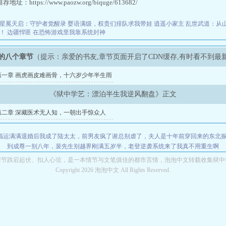
址：https://www.paozw.org/biquge/613682/
星冕天启：守护者觉醒录
婴语满级，权贵们排队求我带娃
逍遥小家主
乱世武道：从
家！
边疆悍匪
在恐怖游戏里我靠系统封神
的八个章节
（提示：亲爱的书友,章节页面开启了CDN缓存,有时看不到最
第一章 画虎画皮难画骨，十六岁少年半生雨
《狱中学艺：漂泊半生我逆风翻盘》正文
第二章 深藏医术无人知，一朝出手惊众人
福运满满
退婚后我成了陆太太，前男友疯了
谢总别虐了，夫人是十年前穿回来的
东北振
到成尊
一别八年，裴先生别越界
刚满五岁半，老登逆袭系统来了
我真不用重生啊
情节跌宕起伏、扣人心弦，是一本情节与文笔俱佳的都市言情，泡泡中文转载收集狱中
Copyright 2026 泡泡中文 All Rights Reserved.