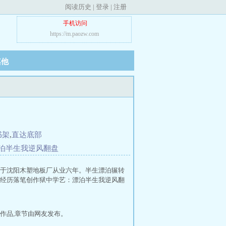
阅读历史
|
登录
|
注册
手机访问
https://m.paozw.com
其他
书架
,
直达底部
泊半生我逆风翻盘
于沈阳木塑地板厂从业六年。半生漂泊辗转
经历落笔创作狱中学艺：漂泊半生我逆风翻
作品,章节由网友发布。