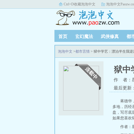
Ctrl+D收藏泡泡中文
泡泡中文Paozw.c
首页
玄幻魔法
武侠修真
都
泡泡中文
>
都市言情
> 狱中学艺：漂泊半生我
狱中
作 者：
最后更新：20
蒋德华
多地，历经
盘，写尽底
如果您喜欢
作者：