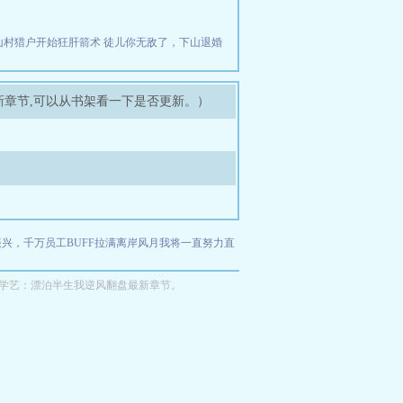
山村猎户开始狂肝箭术
徒儿你无敌了，下山退婚
新章节,可以从书架看一下是否更新。）
兴，千万员工BUFF拉满
离岸风月
我将一直努力直
学艺：漂泊半生我逆风翻盘最新章节。