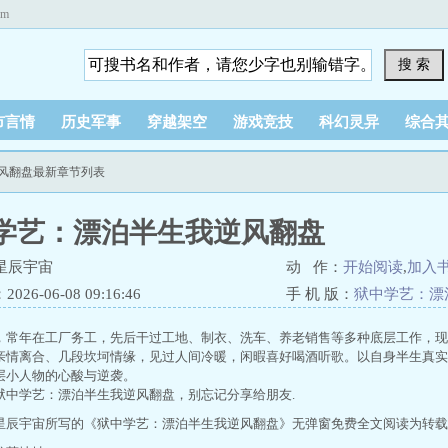
om
搜 索
市言情
历史军事
穿越架空
游戏竞技
科幻灵异
综合
逆风翻盘最新章节列表
学艺：漂泊半生我逆风翻盘
星辰宇宙
动 作：
开始阅读
,
加入
26-06-08 09:16:46
手 机 版：
狱中学艺：漂
，常年在工厂务工，先后干过工地、制衣、洗车、养老销售等多种底层工作，现
亲情离合、几段坎坷情缘，见过人间冷暖，闲暇喜好喝酒听歌。以自身半生真实
层小人物的心酸与逆袭。
狱中学艺：漂泊半生我逆风翻盘，别忘记分享给朋友.
星辰宇宙所写的《狱中学艺：漂泊半生我逆风翻盘》无弹窗免费全文阅读为转载