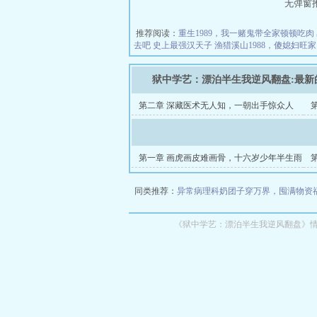
无弹窗推荐地
推荐阅读：
重生1989，我一赌鬼带全家顿顿吃肉
去吧
史上最强汉天子
渔猎溪山1988，傻媳妇旺
狱中学艺：漂泊半生我逆风翻盘:最新
第二章 深藏医术无人知，一朝出手惊众人
第一章 画虎画皮难画骨，十六岁少年半生雨
同类推荐：
异常病理科
奶团子穿万界，囤满物资
《狱中学艺：漂泊半生我逆风翻盘》