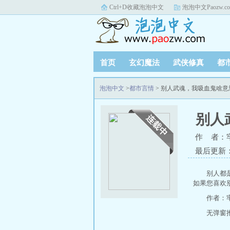
Ctrl+D收藏泡泡中文
泡泡中文Paozw.c
首页
玄幻魔法
武侠修真
都
泡泡中文
>
都市言情
> 别人武魂，我吸血鬼啥
别人
作 者：
最后更新：20
别人都
如果您喜欢
作者：
无弹窗推荐地