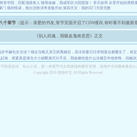
兽世学院，匹配顶级兽人
随母改嫁，我成军区大院团宠！
吞天妖帝
从零开始的黑暗
豪门
规则怪谈，熊出没扮演李老板开始
第四天灾：我的宗门天骄无数
八个章节
（提示：亲爱的书友,章节页面开启了CDN缓存,有时看不到最新
《别人武魂，我吸血鬼啥意思》正文
四岁半
赫先生冷淡？领证当晚又亲又哄
离婚后，高冷前妻日日求我复合
都重生了，肯定
七赶海，老婆真是港岛大小姐
断崖式分手后，我改嫁你急什么
冷婚五年他有悔，但她决
情节跌宕起伏、扣人心弦，是一本情节与文笔俱佳的都市言情，泡泡中文转载收集别人
Copyright 2026 泡泡中文 All Rights Reserved.