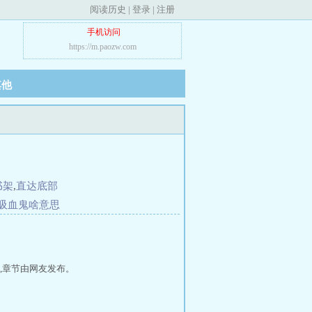
阅读历史
|
登录
|
注册
手机访问
https://m.paozw.com
其他
书架
,
直达底部
吸血鬼啥意思
,章节由网友发布。