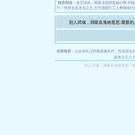
推荐阅读：
龙王传说：我真没想招惹她们啊
穿越
行！快穿女反杀当正主
古代顶级打工人整顿现代
别人武魂，我吸血鬼啥意思:最新的
同类推荐：
公安局长之扫黑风暴
年代：吃瓜宿主
战争之王
八
《别人武魂，我吸血鬼啥意思》