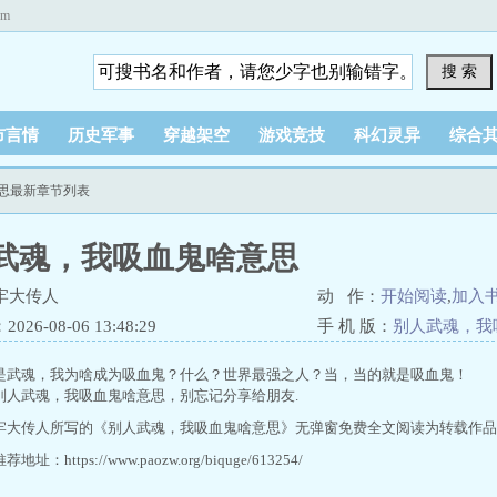
om
搜 索
市言情
历史军事
穿越架空
游戏竞技
科幻灵异
综合
意思最新章节列表
武魂，我吸血鬼啥意思
牢大传人
动 作：
开始阅读
,
加入
26-08-06 13:48:29
手 机 版：
别人武魂，我
是武魂，我为啥成为吸血鬼？什么？世界最强之人？当，当的就是吸血鬼！
别人武魂，我吸血鬼啥意思，别忘记分享给朋友.
牢大传人所写的《别人武魂，我吸血鬼啥意思》无弹窗免费全文阅读为转载作品
址：https://www.paozw.org/biquge/613254/