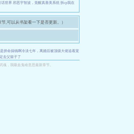
童话世界
邪恶宇智波，觉醒真善美系统
拆cp我在
章节,可以从书架看一下是否更新。）
是拼命搞钱啊
冷淡七年，离婚后被顶级大佬追着宠
定去父留子了
武魂，我吸血鬼啥意思最新章节。