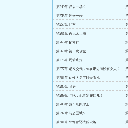
第249章 误会一场？
第253章 晚来一步
第257章 拦车
第261章 再见宋玉梅
第265章 郁林郡
第269章 第一次攻城
第273章 周瑜逃走
第277章 老实交代，你在那边有没有女人？
第281章 你长大后可以去看她
第285章 脱身
第289章 昨晚，他肯定在这儿！
第
第293章 我不能跟你走！
的
第297章 马超围城？
第301章 比许都还大的城池！