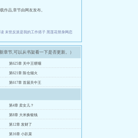
载作品,章节由网友发布。
已读
末世反派是我的工作搭子
黑莲花替身网恋
最新章节,可以从书架看一下是否更新。）
第625章 关中王哽咽
第621章 陈仓烟火
第617章 首届关中王
第4章 卖女儿？
第8章 大米换银钱
第12章 发财了
第16章 小趴菜