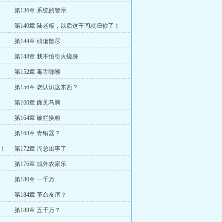
第136章 系统的警示
第140章 陆老板，以后这车间就归你了！
第144章 硝烟散尽
第148章 我不怕引火烧身
第152章 毒舌噬喉
第156章 您认识这东西？
第160章 面见马腾
第164章 破烂换粮
第168章 青铜器？
机！
第172章 周总出事了
第176章 城外农家乐
第180章 一千万
第184章 革命友谊？
第188章 五千万？