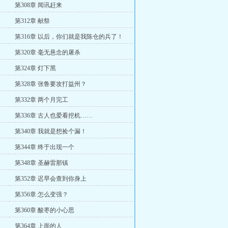
第308章 闻讯赶来
第312章 献祭
第316章 以后，你们就是我陈仓的兵了！
第320章 毫无悬念的屠杀
第324章 灯下黑
第328章 张鲁要攻打益州？
第332章 两个月完工
第336章 古人也爱看挖机……
第340章 我就是想捡个漏！
第344章 终于出现一个
第348章 圣赫雷那镇
第352章 迟早会查到你身上
第356章 怎么变强？
第360章 酸枣的小心思
第364章 上面的人