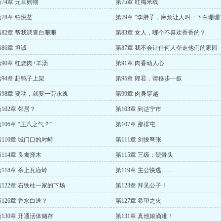
第74章 元旦购物
第75章 红梅米线
第78章 铂悦荟
第79章 “李胖子，麻烦让人叫一下白珊珊
第82章 帮我调查白珊珊
第83章 女人，哪个不喜欢香香的？
86章 坦诚
第87章 我不会让任何人夺走他们的家园
第90章 红烧肉+羊汤
第91章 肉香动人心
第94章 赶鸭子上架
第95章 郎君，请移步一叙
第98章 要动，就要一劳永逸
第99章 肉身穿越
102章 邻居？
第103章 到达宁市
106章 “王八之气？”
第107章 那排屯
第110章 城门口的对峙
第111章 剑拔弩张
第114章 良禽择木
第115章 三级：硬骨头
第118章 杀上瓦庙岭
第119章 主公快逃……
第122章 石铁柱一家的下场
第123章 拜见公子！
第126章 香水白送？
第127章 希望之火
第130章 开通活体储存
第131章 真他娘滴难！