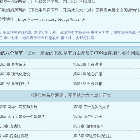
现代牛马穿两界，开局就欠六个崽，别忘记分享给朋友.
不羁蝈蝈所写的《现代牛马穿两界，开局就欠六个崽》无弹窗免费全文阅读为转
址：https://www.paozw.org/biquge/613243/
：小狐狸崽在线找爹
彪悍人生：从川藏线带走老板娘开
重生六零年，我有情报系统
门
重生七零，炮灰真千金当杠精改命
傻大壮，乡野好快活
新的八个章节
（提示：亲爱的书友,章节页面开启了CDN缓存,有时看不到
第627章 各方反应
第626章 长夜漫漫
第623章 现代化建设
第622章 诚心归服
第619章 又来打劫？
第618章 封侯拜相
《现代牛马穿两界，开局就欠六个崽》正文
第2章 两界牛马互助系统
第3章 三十九岁的大爷
第6章 四斤大米换一个媳妇？
第7章 两年生六子
第10章 琉璃瓶
第11章 仙师驾临？
第14章 石拴柱身死
第15章 挛鞮云珠的过往