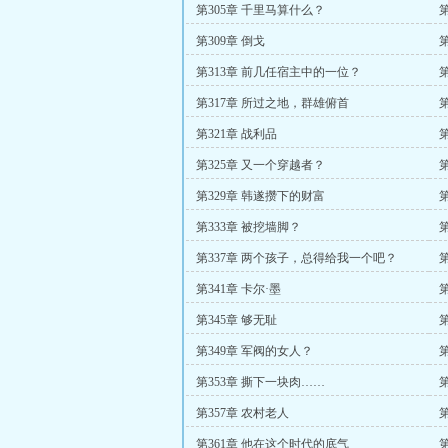
第305章 千里马算什么？
第309章 倒戈
第
第313章 前几任宿主中的一位？
第
第317章 所过之地，群雄俯首
第
第321章 战利品
第325章 又一个穿越者？
第329章 韩遂攒下的财富
第333章 被挖墙脚？
第337章 两个孩子，总得给我一个吧？
第341章 卡尔·墨
第345章 够无耻
第
第349章 军阀的女人？
第
第353章 撕下一块肉……
第
第357章 农村老人
第361章 他在这个时代的底气