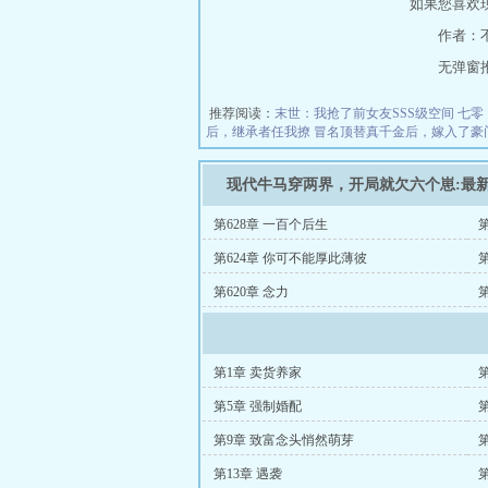
如果您喜欢
作者：
无弹窗推荐地
推荐阅读：
末世：我抢了前女友SSS级空间
七零
后，继承者任我撩
冒名顶替真千金后，嫁入了豪
现代牛马穿两界，开局就欠六个崽:最
第628章 一百个后生
第624章 你可不能厚此薄彼
第620章 念力
第1章 卖货养家
第5章 强制婚配
第9章 致富念头悄然萌芽
第13章 遇袭