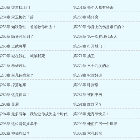
第250章 渠道找上门
第251章 每个人都有秘密
第254章 宋玉梅的下落
第255章 猪仔窝
第258章 知秋别怕，爸爸救你出去！
第259章 你身上的伤是谁打的？
第262章 隐身时间到了
第263章 第一次在现代杀人
第266章 士武将军
第267章 打开城门！
第270章 城在我在，城破我死
第271章 擒王
第274章 群雄震动
第275章 三十九度的水
第278章 前几任宿主？
第279章 祝你好运
第282章 掉落地牢
第283章 呼厨泉
第286章 这是祖宗！
第287章 被困书房
290章 苏眉
第291章 红灯区？
第294章 最多两年，我能让你成为这个时代
第295章 元宵节快乐！
神匠！
第298章 这位是匈奴单于……
第299章 他们在另一个世界
第302章 神仙府邸？
第303章 六孔砖窑