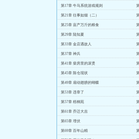
第17章 牛马系统游戏规则
第21章 往事如烟（二）
第25章 亩产万斤的粮食
第29章 陆知夏
第33章 金店遇故人
第37章 神兵
第41章 柴房里的滚烫
第
第45章 陈仓现状
第49章 扇动翅膀的蝴蝶
第53章 违章了
第57章 梧桐苑
第
第61章 乔迁大吉
第65章 埋伏
第
第69章 百年山精