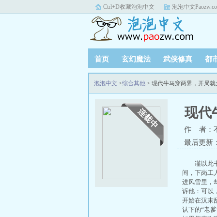
Ctrl+D收藏泡泡中文
泡泡中文Paozw.c
首页
玄幻魔法
武侠修真
都
泡泡中文
>
综合其他
> 现代牛马穿两界，开局
现代
作 者：
最后更新：20
谨以此
间，下岗工
进风雪里，
诉他：可以
开始在汉末
认下的“老