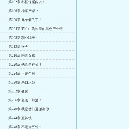
第192章 都怪保暖内衣！
第196章 神车产崽？
第200章 兄弟俩丢了？
第204章 藏在山沟沟里的黑色产业链
第208章 职业骗子！
第212章 误会
第216章 陪酒女孩
第220章 他真是神仙？
第224章 不是个例
第228章 亲自示范
第232章 变化
第236章 老爸，加油！
第240章 我是替知夏谢谢你
第244章 五铢钱
第248章 不是金五铢？