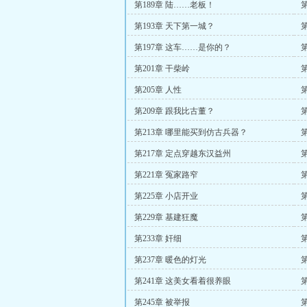
第189章 陆……老板！
第193章 天下第一城？
第197章 这车……是你的？
第201章 干柴岭
第205章 人性
第209章 跟我比古董？
第213章 哪里能买到仿古兵器？
第217章 定点穿越东汉益州
第221章 冤家路窄
第225章 小店开业
第229章 基建狂魔
第233章 奸细
第
第237章 暖色的灯光
第241章 这美女看着很养眼
第
第245章 被举报