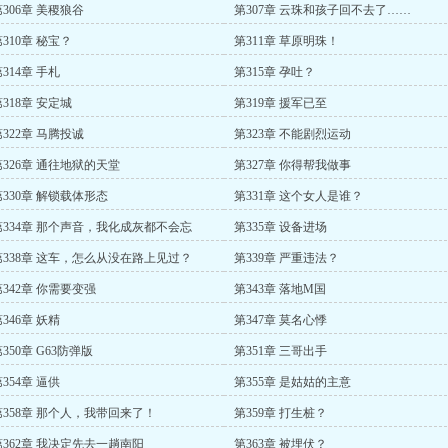
第306章 美稷狼谷
第307章 云珠和孩子回不去了……
310章 秘宝？
第311章 草原明珠！
314章 手札
第315章 孕吐？
318章 安定城
第319章 援军已至
第322章 马腾投诚
第323章 不能剧烈运动
第326章 通往地狱的天堂
第327章 你得帮我做事
第330章 解锁载体形态
第331章 这个女人是谁？
第334章 那个声音，我化成灰都不会忘
第335章 设备进场
第338章 这车，怎么从没在路上见过？
第339章 严重违法？
第342章 你需要变强
第343章 落地M国
346章 妖精
第347章 莫名心悸
350章 G63防弹版
第351章 三哥出手
354章 逼供
第355章 是姑姑的主意
第358章 那个人，我带回来了！
第359章 打生桩？
第362章 我决定先去一趟南阳
第363章 被埋伏？