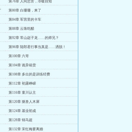
第76章 人间悲苦，冷暖自知
”
第80章 白珊珊，来了
第84章 军营里的卡车
第88章 云珠吃醋
第92章 常山赵子龙……的师兄？
第96章 陆郎君行事当真是……洒脱！
第100章 六哥
第104章 诡异箱货
第108章 多出的是训练经费
第112章 初露峥嵘
第116章 童川认主
第120章 驱兽人木犀
第124章 基业初成
第128章 锦马超
第132章 宋红梅要离婚