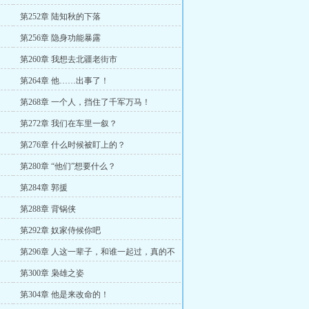
第252章 陆知秋的下落
第256章 隐身功能暴露
第260章 我想去北疆老街市
第264章 他……出事了！
第268章 一个人，挡住了千军万马！
第272章 我们在车里一叙？
第276章 什么时候被盯上的？
第280章 “他们”想要什么？
第284章 郭援
第288章 背锅侠
第292章 奴家侍候你吧
第296章 人这一辈子，和谁一起过，真的不
一样！
第300章 枭雄之姿
第304章 他是来改命的！