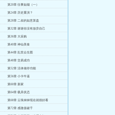
第20章 往事如烟（一）
第24章 历史重演？
第28章 二叔的如意算盘
第32章 谢谢你没有放弃自己
第36章 大采购
第40章 神仙美食
第44章 乱世众生图
第48章 交易成功
第52章 活体储存功能
第56章 小卡牛逼
第60章 新家
第64章 载具状态
第68章 云珠婶婶现在就很好看
第72章 感激值破千