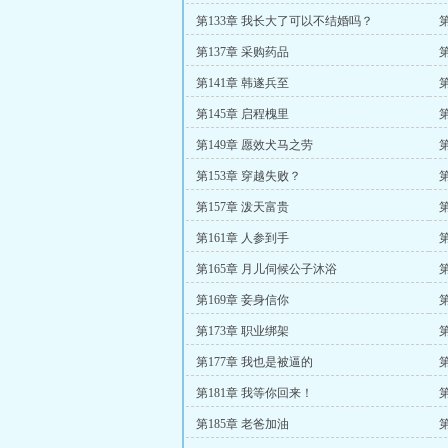
第133章 我长大了可以不结婚吗？
第137章 采购药品
第141章 韩遂兵至
第
第145章 启程槐里
第149章 愿效犬马之劳
第
第153章 穿越失败？
第
第157章 泼天富贵
第161章 人参到手
第165章 月儿伺候公子沐浴
第169章 妾身信你
第173章 职业绑架
第177章 我也是被逼的
第181章 我等你回来！
第185章 老爸加油