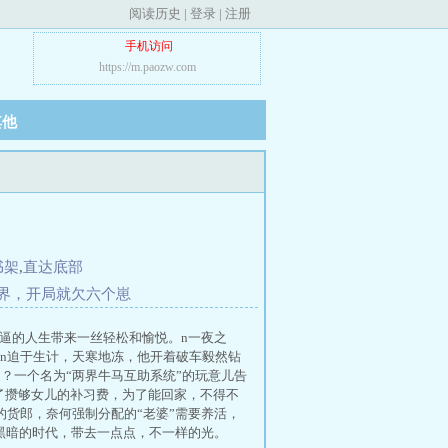
阅读历史
|
登录
|
注册
手机访问
https://m.paozw.com
其他
书架
,
直达底部
界，开局就欠六个崽
逼的人生带来一丝轻松和愉悦。n一夜之
n迫于生计，天寒地冻，他开着破车毅然钻
？一个名为“两界牛马互助系统”的玩意儿告
为了攒够女儿的补习费，为了能回家，不得不
货郎，奈何强制分配的“老婆”需要养活，
黑暗的时代，带去一点点，不一样的光。