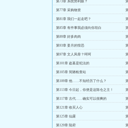
第73章 系统势利眼？
第77章 采购物资
第81章 我们一起走吧？
第85章 有件事我必须向你坦白
第
第89章 好多肉肉
第93章 姜月的惶恐
第97章 文人风骨？呵呵
第101章 盗墓是犯法的
第
第105章 简陋检查站
第
第109章 他……不知经历了什么？
第113章 今日起，你便是这陈仓之主！
第117章 古代……确实可以很爽的
第121章 收买人心
第125章 仙露
第129章 陆府