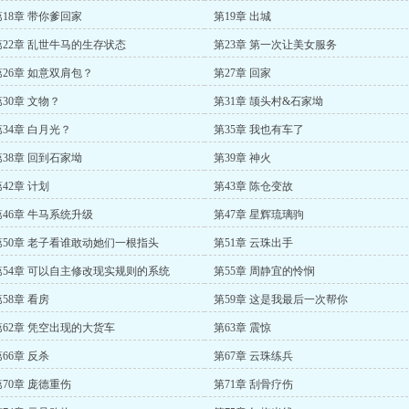
第18章 带你爹回家
第19章 出城
第22章 乱世牛马的生存状态
第23章 第一次让美女服务
第26章 如意双肩包？
第27章 回家
第30章 文物？
第31章 颉头村&石家坳
第34章 白月光？
第35章 我也有车了
第38章 回到石家坳
第39章 神火
42章 计划
第43章 陈仓变故
第46章 牛马系统升级
第47章 星辉琉璃驹
第50章 老子看谁敢动她们一根指头
第51章 云珠出手
第54章 可以自主修改现实规则的系统
第55章 周静宜的怜悯
58章 看房
第59章 这是我最后一次帮你
第62章 凭空出现的大货车
第63章 震惊
66章 反杀
第67章 云珠练兵
第70章 庞德重伤
第71章 刮骨疗伤