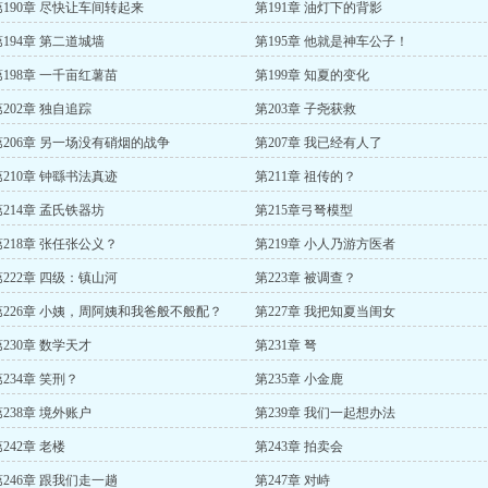
第190章 尽快让车间转起来
第191章 油灯下的背影
第194章 第二道城墙
第195章 他就是神车公子！
第198章 一千亩红薯苗
第199章 知夏的变化
第202章 独自追踪
第203章 子尧获救
第206章 另一场没有硝烟的战争
第207章 我已经有人了
第210章 钟繇书法真迹
第211章 祖传的？
第214章 孟氏铁器坊
第215章弓弩模型
第218章 张任张公义？
第219章 小人乃游方医者
第222章 四级：镇山河
第223章 被调查？
第226章 小姨，周阿姨和我爸般不般配？
第227章 我把知夏当闺女
第230章 数学天才
第231章 弩
234章 笑刑？
第235章 小金鹿
第238章 境外账户
第239章 我们一起想办法
242章 老楼
第243章 拍卖会
第246章 跟我们走一趟
第247章 对峙