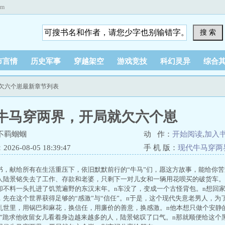
om
搜 索
市言情
历史军事
穿越架空
游戏竞技
科幻灵异
综合
就欠六个崽最新章节列表
牛马穿两界，开局就欠六个崽
不羁蝈蝈
动 作：
开始阅读
,
加入
26-08-05 18:39:47
手 机 版：
现代牛马穿两
书，献给所有在生活重压下，依旧默默前行的“牛马”们，愿这方故事，能给你苦
人陆景铭失去了工作、存款和老婆，只剩下一对儿女和一辆用花呗买的破货车。
却不料一头扎进了饥荒遍野的东汉末年。n车没了，变成一个古怪背包。n想回家
，先在这个世界获得足够的“感激”与“信任”。n于是，这个现代失意老男人，
乱世里，用锅巴和麻花，换信任，用廉价的善意，换感激。n他本想只做个安静的
爹”跪求他收留女儿看着身边越来越多的人，陆景铭叹了口气。n那就顺便给这个