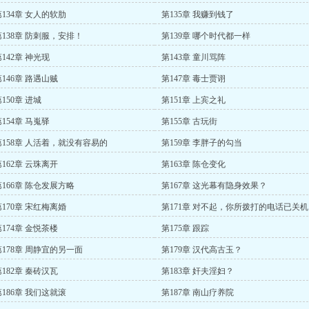
第134章 女人的软肋
第135章 我赚到钱了
第138章 防刺服，安排！
第139章 哪个时代都一样
142章 神光现
第143章 童川骂阵
第146章 路遇山贼
第147章 毒士贾诩
150章 进城
第151章 上宾之礼
154章 马嵬驿
第155章 古玩街
第158章 人活着，就没有容易的
第159章 李胖子的勾当
第162章 云珠离开
第163章 陈仓变化
第166章 陈仓发展方略
第167章 这光幕有隐身效果？
第170章 宋红梅离婚
第171章 对不起，你所拨打的电话已关
第174章 金悦茶楼
第175章 跟踪
第178章 周静宜的另一面
第179章 汉代高古玉？
第182章 秦砖汉瓦
第183章 奸夫淫妇？
第186章 我们这就滚
第187章 南山疗养院