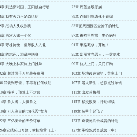
74章 到达柬埔国，王阳独自行动
75章 周莲当场尿崩
78章 我有火力不足恐惧症
79章 诈骗犯就该死于诈骗
82章 战场人头收割机
83章把周围园区全抢了的计划
86章 再次入账一个亿
87章 裤裆里埋雷，丧心病狂
90章 守株待兔，坐等敌人入瓮
91章 半路截杀，开炮！
94章 陈志死，混乱中脱身
95章 郑丽甘当恶人，一盆冷水
98章 大晚上林家栋上门挑衅
99章 仇人上门，关门打狗
102章 超过两千万的装备费用
103章 场地改造完毕，苦主上门
106 武装到牙齿，不再有任何软肋
107章 浴火新生，想挣点过年钱
110章 接单，预算上不封顶
111章 出发苏梅州
114章 杀人者，人恒杀之
115章 移交败类，行动继续
118章 引人注目的“烟花秀”表演
119章 装甲车起飞了
122章 三亿美金的天价订单
123章 奇袭炮兵合成营的计划
126章安眠药出奇效，掌控炮营（上）
127章 掌控炮兵合成营（中）