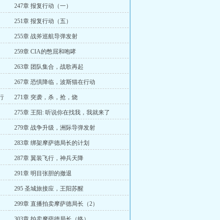
247章 报复行动（一）
251章 报复行动（五）
255章 战斧巡航导弹发射
259章 CIA的憋屈和咆哮
263章 团队集合，战歌再起
267章 恐惧降临，波斯猫在行动
行
271章 突袭，杀，抢，烧
275章 王阳: 听说你在找我，我就来了
279章 战争升级，洲际导弹发射
283章 绑架摩萨德局长的计划
287章 翼装飞行，神兵天降
291章 明目张胆的撤退
295 圣城旅接应，王阳苏醒
299章 直播拍卖摩萨德局长（2）
303章 拍卖摩萨德局长（终）