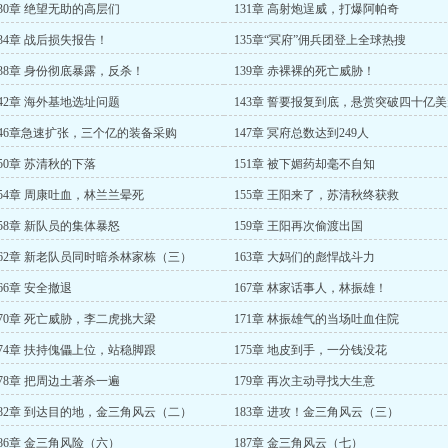
130章 绝望无助的高层们
131章 高射炮逞威，打爆阿帕奇
134章 战后损失报告！
135章“冥府”佣兵团登上全球热搜
138章 身份彻底暴露，反杀！
139章 赤裸裸的死亡威胁！
142章 海外基地选址问题
143章 誓要报复到底，悬赏突破四十亿
146章急速扩张，三个亿的装备采购
147章 冥府总数达到249人
150章 苏清秋的下落
151章 被下媚药却毫不自知
154章 周康吐血，林兰兰晕死
155章 王阳来了，苏清秋终获救
158章 新队员的集体暴怒
159章 王阳再次偷渡出国
162章 新老队员同时暗杀林家栋（三）
163章 大妈们的彪悍战斗力
66章 安全撤退
167章 林家话事人，林振雄！
170章 死亡威胁，李二虎挑大梁
171章 林振雄气的当场吐血住院
174章 扶持傀儡上位，站稳脚跟
175章 地皮到手，一分钱没花
178章 把周边土著杀一遍
179章 再次主动寻找大生意
182章 到达目的地，金三角风云（二）
183章 进攻！金三角风云（三）
186章 金三角风险（六）
187章 金三角风云（七）