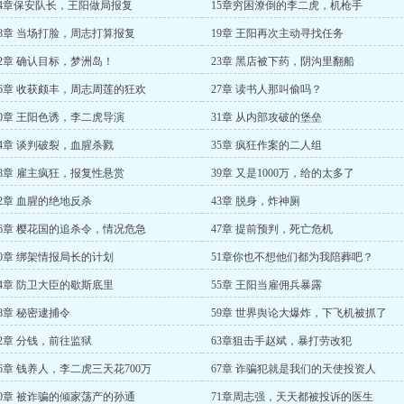
14章保安队长，王阳做局报复
15章穷困潦倒的李二虎，机枪手
18章 当场打脸，周志打算报复
19章 王阳再次主动寻找任务
22章 确认目标，梦洲岛！
23章 黑店被下药，阴沟里翻船
26章 收获颇丰，周志周莲的狂欢
27章 读书人那叫偷吗？
30章 王阳色诱，李二虎导演
31章 从内部攻破的堡垒
34章 谈判破裂，血腥杀戮
35章 疯狂作案的二人组
38章 雇主疯狂，报复性悬赏
39章 又是1000万，给的太多了
42章 血腥的绝地反杀
43章 脱身，炸神厕
46章 樱花国的追杀令，情况危急
47章 提前预判，死亡危机
50章 绑架情报局长的计划
51章你也不想他们都为我陪葬吧？
54章 防卫大臣的歇斯底里
55章 王阳当雇佣兵暴露
58章 秘密逮捕令
59章 世界舆论大爆炸，下飞机被抓了
62章 分钱，前往监狱
63章狙击手赵斌，暴打劳改犯
66章 钱养人，李二虎三天花700万
67章 诈骗犯就是我们的天使投资人
70章 被诈骗的倾家荡产的孙通
71章周志强，天天都被投诉的医生