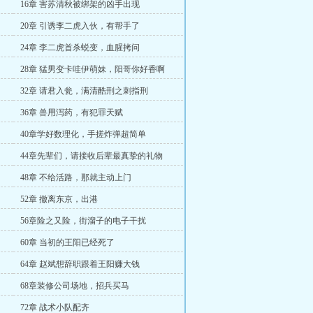
16章 害苏清秋被绑架的凶手出现
20章 引诱李二虎入伙，有帮手了
24章 李二虎首杀蜕变，血腥拷问
28章 猛男变卡哇伊萌妹，阳哥你好香啊
32章 请君入瓮，满清酷刑之刺指刑
36章 兽用泻药，有犯罪天赋
40章学好数理化，手搓炸弹超简单
44章先辈们，请接收后辈最真挚的礼物
48章 不给活路，那就主动上门
52章 撤离东京，出港
56章险之又险，街溜子的电子干扰
60章 当初的王阳已经死了
64章 赵斌想辞职跟着王阳赚大钱
68章装修公司场地，招兵买马
72章 战术小队配齐