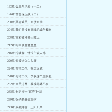
192章 金三角风云（十二）
196章 黄金保卫战（二）
200章 冥府减员，血债血偿
204章 我们是没有底线的战争鬣狗
208章 冥府被神秘人盯上
212章 暗中调查林兰兰
216章 挖墙脚，情报主管人选
220章 偷渡进入白头鹰
224章 狩猎二代，夜店逞威
228章 狩猎二代，李易这个显眼包
232章 全员进网，歧视无处不在
235章 制定打击“冥府”计划
239章 张子豪身受重伤
243章 杀戮降临！王阳归来