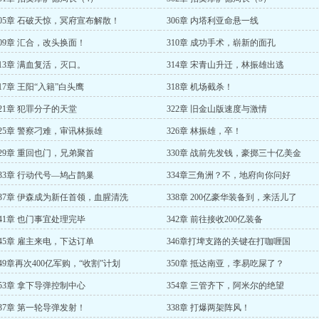
305章 石破天惊，冥府宣布解散！
306章 内塔利亚命悬一线
309章 汇合，改头换面！
310章 成功手术，崭新的面孔
313章 满血复活，灭口。
314章 宋青山升迁，林振雄出逃
317章 王阳“入籍”白头鹰
318章 机场截杀！
321章 犯罪分子的天堂
322章 旧金山版速度与激情
325章 警察刁难，审讯林振雄
326章 林振雄，卒！
329章 重回也门，兄弟聚首
330章 战前先发钱，豪掷三十亿美金
333章 行动代号—鸠占鹊巢
334章三角洲？不，地府向你问好
337章 伊森成为新任首领，血腥清洗
338章 200亿豪华装备到，来活儿了
341章 也门事宜处理完毕
342章 前往接收200亿装备
345章 雇主来电，下达订单
346章打埤支路的关键在打咖喱国
349章再次400亿军购，“收割”计划
350章 抵达南亚，李易吃屎了？
353章 拿下导弹控制中心
354章 三管齐下，阿米尔的绝望
337章 第一轮导弹发射！
338章 打爆两架阵风！