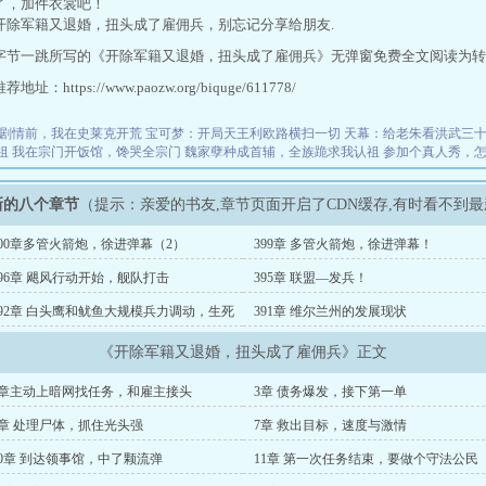
了，加件衣裳吧！
开除军籍又退婚，扭头成了雇佣兵，别忘记分享给朋友.
字节一跳所写的《开除军籍又退婚，扭头成了雇佣兵》无弹窗免费全文阅读为转
址：https://www.paozw.org/biquge/611778/
剧情前，我在史莱克开荒
宝可梦：开局天王利欧路横扫一切
天幕：给老朱看洪武三
祖
我在宗门开饭馆，馋哭全宗门
魏家孽种成首辅，全族跪求我认祖
参加个真人秀，
新的八个章节
（提示：亲爱的书友,章节页面开启了CDN缓存,有时看不到
400章多管火箭炮，徐进弹幕（2）
399章 多管火箭炮，徐进弹幕！
396章 飓风行动开始，舰队打击
395章 联盟—发兵！
392章 白头鹰和鱿鱼大规模兵力调动，生死
391章 维尔兰州的发展现状
机
《开除军籍又退婚，扭头成了雇佣兵》正文
2章主动上暗网找任务，和雇主接头
3章 债务爆发，接下第一单
6章 处理尸体，抓住光头强
7章 救出目标，速度与激情
10章 到达领事馆，中了颗流弹
11章 第一次任务结束，要做个守法公民