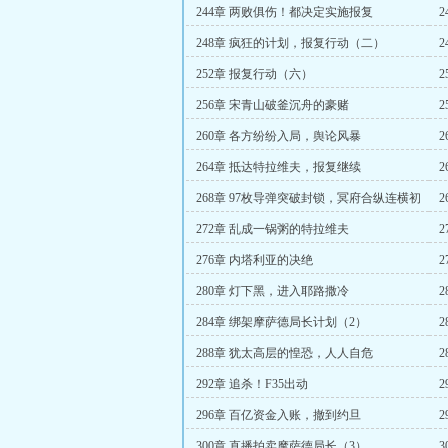
244章 两败俱伤！都决定实施报复
2
248章 疯狂的计划，报复行动（二）
252章 报复行动（六）
256章 宋青山破釜沉舟的豪赌
260章 各方纷纷入局，舆论风暴
264章 抵达特拉维夫，报复继续
268章 97枚导弹突破封锁，冥府合纵连横初
显威
272章 乱成一锅粥的特拉维夫
276章 内塔利亚的决绝
280章 灯下黑，进入耶路撒冷
284章 绑架摩萨德局长计划（2）
288章 犹太高层的惶恐，人人自危
292章 追杀！F35出动
296章 百亿资金入账，撤到约旦
300章 直播拍卖摩萨德局长（3）