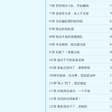
73章 冥府佣兵小队，开始赚钱
77章 进攻军火库，杀人于无形
81章 当诈骗犯遇到抢劫犯
85章 陈志的危机感
89章 陈志牛逼的保镖团队
93章 专业狠辣，陈志被活捉
97章 到家了！商量分赃
101章 超过千万的装备采购
105章 装备总算到了，紧锣密鼓
109章先收钱，后办事，我就是这样
113章“客人”到了，酒店激战
117章 闪电突击成功，一个不留
121章 演员的自我修养！
125章 整多倒沫子了，安眠药