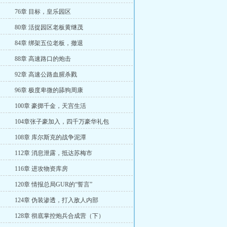
76章 目标，皇乐园区
80章 活捉园区老板黄继茂
84章 绑架五位老板，撤退
88章 高速路口的炮击
92章 高速公路血腥杀戮
96章 极度卑微的舔狗周康
100章 豪掷千金，天宫生活
104章张子豪加入，四千万豪华礼包
108章 库尔斯克的战争泥潭
112章 消息泄露，抵达苏梅市
116章 进攻物资库房
120章 情报总局GUR的“誓言”
124章 伪装渗透，打入敌人内部
128章 彻底掌控炮兵合成营（下）