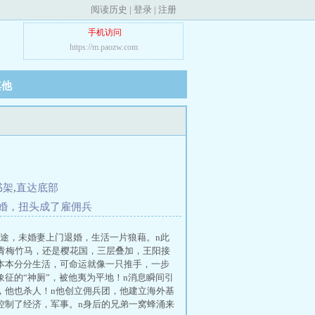
阅读历史
|
登录
|
注册
手机访问
https://m.paozw.com
其他
书架
,
直达底部
婚，扭头成了雇佣兵
途，未婚妻上门退婚，生活一片狼藉。n此
，青梅竹马，还是樱花国，三层叠加，王阳接
本本分分生活，可命运就像一只推手，一步
征的“神厕”，被他夷为平地！n消息瞬间引
，他也杀人！n他创立佣兵团，他建立海外基
控制了经济，军事。n身后的兄弟一窝蜂涌来