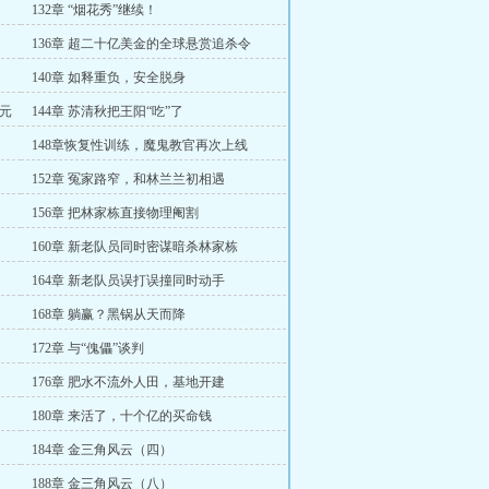
132章 “烟花秀”继续！
136章 超二十亿美金的全球悬赏追杀令
140章 如释重负，安全脱身
美元
144章 苏清秋把王阳“吃”了
148章恢复性训练，魔鬼教官再次上线
152章 冤家路窄，和林兰兰初相遇
156章 把林家栋直接物理阉割
160章 新老队员同时密谋暗杀林家栋
164章 新老队员误打误撞同时动手
168章 躺赢？黑锅从天而降
172章 与“傀儡”谈判
176章 肥水不流外人田，基地开建
180章 来活了，十个亿的买命钱
184章 金三角风云（四）
188章 金三角风云（八）