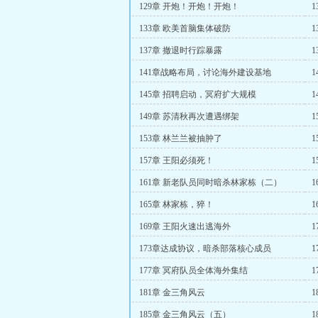
129章 开炮！开炮！开炮！
133章 欧美首脑集体破防
137章 撤退时行踪暴露
141章战略布局，讨论海外建设基地
145章 招聘启动，冥府扩大规模
149章 苏清秋再次遭遇绑架
153章 林兰兰被抽肿了
157章 王阳必须死！
161章 新老队员同时暗杀林家栋（二）
165章 林家栋，猝！
1
169章 王阳火速出逃海外
173章达成协议，暗杀部落核心成员
177章 冥府队员全体海外集结
181章 金三角风云
185章 金三角风云（五）