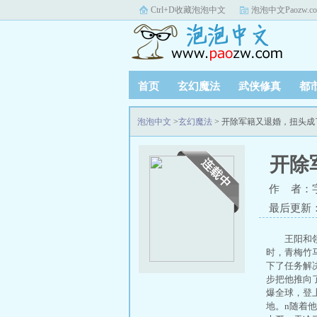
Ctrl+D收藏泡泡中文
泡泡中文Paozw.c
首页
玄幻魔法
武侠修真
都
泡泡中文
>
玄幻魔法
> 开除军籍又退婚，扭头
开除
作 者：
最后更新：20
王阳和
时，青梅竹
下了任务解
步把他推向
爆全球，登
地。n随着