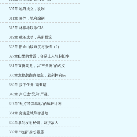
307章 地府成立，改制
311章 修养，地府编制
315章 林振雄联系CIA
319章 截杀成功，果断撤退
323章 旧金山版速度与激情（2）
327章山里的黄昏，容易让人想起旧事
331章直捣黄龙，以“三角洲”的名义
335章宠物想翻身做主，就剁掉狗头
339章 接下任务: 南亚篇
343章 卢旺达“兄弟”严谨。
347章“劫持导弹基地”的疯狂计划
351章 突袭蓝城导弹基地
355章拿到发射秘钥，麻痹敌人
339章 “地府”身份暴露