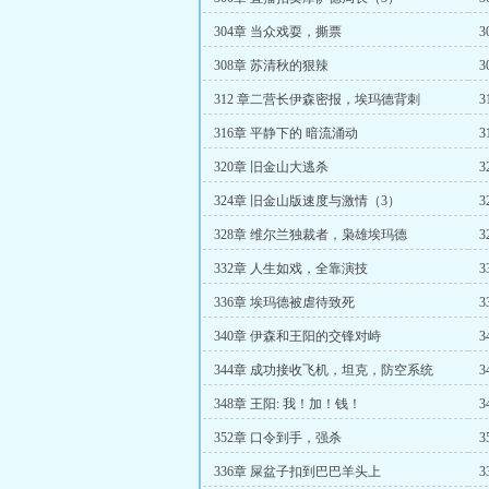
304章 当众戏耍，撕票
308章 苏清秋的狠辣
312 章二营长伊森密报，埃玛德背刺
316章 平静下的 暗流涌动
320章 旧金山大逃杀
324章 旧金山版速度与激情（3）
328章 维尔兰独裁者，枭雄埃玛德
332章 人生如戏，全靠演技
336章 埃玛德被虐待致死
340章 伊森和王阳的交锋对峙
344章 成功接收飞机，坦克，防空系统
348章 王阳: 我！加！钱！
352章 口令到手，强杀
336章 屎盆子扣到巴巴羊头上