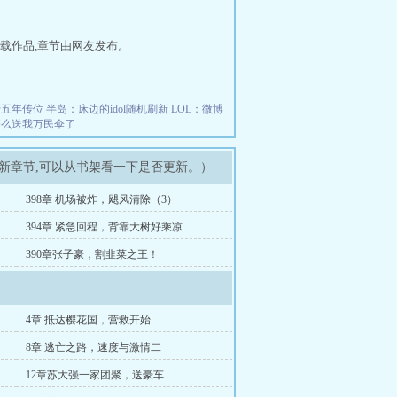
载作品,章节由网友发布。
十五年传位
半岛：床边的idol随机刷新
LOL：微博
怎么送我万民伞了
最新章节,可以从书架看一下是否更新。）
398章 机场被炸，飓风清除（3）
394章 紧急回程，背靠大树好乘凉
390章张子豪，割韭菜之王！
4章 抵达樱花国，营救开始
8章 逃亡之路，速度与激情二
12章苏大强一家团聚，送豪车