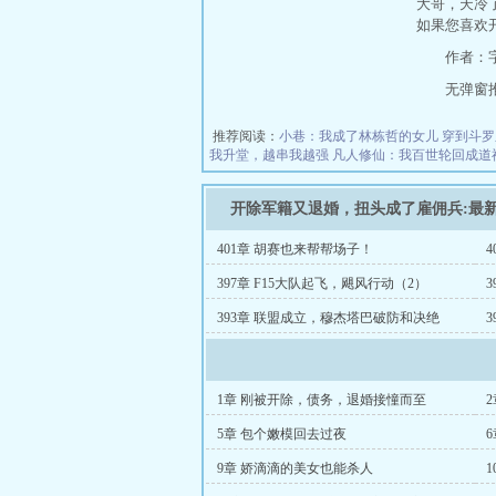
大哥，天冷
如果您喜欢
作者：
无弹窗推荐地
推荐阅读：
小巷：我成了林栋哲的女儿
穿到斗罗
我升堂，越串我越强
凡人修仙：我百世轮回成道
开除军籍又退婚，扭头成了雇佣兵:最
401章 胡赛也来帮帮场子！
397章 F15大队起飞，飓风行动（2）
393章 联盟成立，穆杰塔巴破防和决绝
危
1章 刚被开除，债务，退婚接憧而至
5章 包个嫩模回去过夜
9章 娇滴滴的美女也能杀人