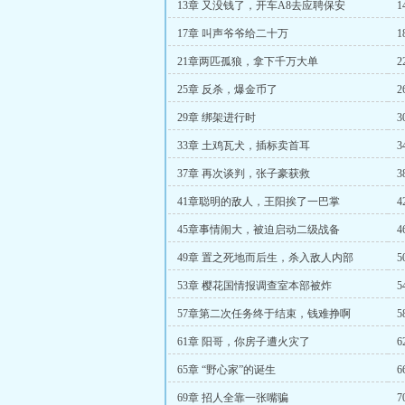
13章 又没钱了，开车A8去应聘保安
17章 叫声爷爷给二十万
21章两匹孤狼，拿下千万大单
25章 反杀，爆金币了
29章 绑架进行时
33章 土鸡瓦犬，插标卖首耳
37章 再次谈判，张子豪获救
41章聪明的敌人，王阳挨了一巴掌
45章事情闹大，被迫启动二级战备
49章 置之死地而后生，杀入敌人内部
53章 樱花国情报调查室本部被炸
57章第二次任务终于结束，钱难挣啊
61章 阳哥，你房子遭火灾了
65章 “野心家”的诞生
69章 招人全靠一张嘴骗