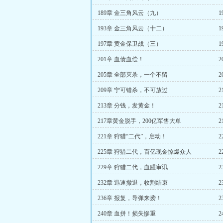
189章 金三角风云（九）
193章 金三角风云（十二）
197章 黄金保卫战（三）
201章 血债血偿！
205章 全部灭杀，一个不留
209章 宁可错杀，不可放过
2
213章 分钱，发黄金！
217章黄金脱手，200亿军售大单
221章 狩猎“二代”，启动！
225章 狩猎二代，百亿现金惊爆众人
229章 狩猎二代，血腥审讯
232章 迅速撤退，收割结束
2
236章 报复，导弹来袭！
240章 血拼！损失惨重