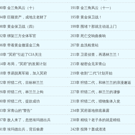
190章 金三角风云（十）
191章 金三角风云（十一）
194章 巨额资产，成地主老财了
195章 黄金保卫战！
198章 黄金保卫战（四）
199章 围堵？那就主动送上门
202章 绑架三方全体军官
203章 死亡交响曲奏响
206章 带着黄金撤退金三角
207章 血洗检查站
10章 “冥府”引起了CIA关注
211章 卫星侦查，再遇林兰兰！
214章 布局，“冥府”的发展计划
215章 秘密会见宋青山
218章 李易脱离军籍，加入冥府
219章 收割“二代”计划开始
222章 狩猎二代，目标林兰兰
223章 狩猎二代，和林兰兰的浪漫邂逅
226章 狩猎二代，林兰兰上钩
227章 狩猎二代，林兰兰的凄惨
230章 狩猎二代，提款成功
231章 狩猎二代，猎物集体入瓮
33章 宋青山的“警告”
234章 冥府基地彻底暴露
237章 敌人来了，忽悠埃玛德出兵
238章 精锐？老子杀的就是精锐
241章 埃玛德出兵，背后偷袭
242章 投降？轰成渣渣