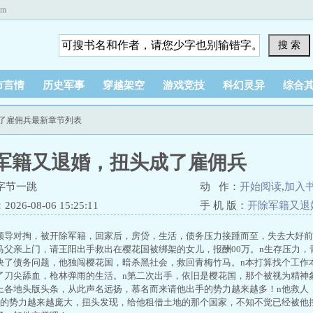
om
搜 索
市言情
历史军事
穿越架空
游戏竞技
科幻灵异
综合
成了雇佣兵最新章节列表
军籍又退婚，扭头成了雇佣兵
字节一跳
动 作：
开始阅读
,
加入
26-08-06 15:25:11
手 机 版：
开除军籍又退
领导对掏，被开除军籍，回家后，房贷，生活，债务压力接踵而至，失去大好前
马父亲上门，请王阳出手救出在樱花国被绑架的女儿，报酬00万。n生存压力
决了债务问题，他独闯樱花国，暗杀黑社会，救回青梅竹马。n本打算找个工作
了刀尖舔血，枪林弹雨的生活。n第二次出手，依旧是樱花国，那个被视为精神象
上各地头版头条，从此声名远扬，慕名而来请他出手的势力越来越多！n他救人
他的势力越来越庞大，扭头发现，给他租借土地的那个国家，不知不觉已经被他