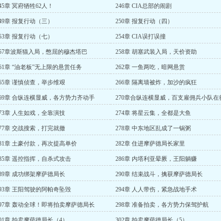
45章 冥府牺牲62人！
246章 CIA总部的闹剧
249章 报复行动（三）
250章 报复行动（四）
253章 报复行动（七）
254章 CIA误打误撞
257章波斯猫入局，憋屈的穆杰塔巴
258章 胡塞武装入局，天价资助
261章 “油老板”无上限的悬赏任务
262章 一鱼两吃，暗网悬赏
265章 谨慎侦查，举步维艰
266章 隔离墙被炸，加沙的疯狂
269章 合纵连横显威，各方势力齐动手
270章合纵连横显威，百支雇佣兵小队在
动
273章 人生如戏，全靠演技
274章 将星云集，全都是大鱼
277章 交战搜索，打完就撤
278章 中东地区乱成了一锅粥
281章 土豪付款，再次提高单价
282章 住进摩萨德局长家里
285章 遥控指挥，自杀式攻击
286章 内塔利亚晕厥，王阳躺赚
289章 成功绑架摩萨德局长
290章 结束战斗，擒获摩萨德局长
293章 王阳驾驶的阿帕奇坠毁
294章 人人带伤，紧急战地手术
297章 轰动全球！即将拍卖摩萨德局长
298章 准备拍卖，各方势力保驾护航
301章 拍卖摩萨德局长（4）
302章 拍卖摩萨德局长（5）