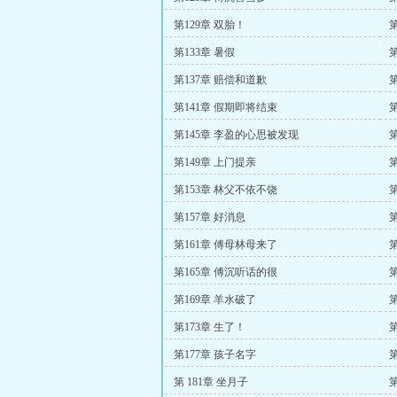
第129章 双胎！
第133章 暑假
第
第137章 赔偿和道歉
第141章 假期即将结束
第
第145章 李盈的心思被发现
第149章 上门提亲
第153章 林父不依不饶
第157章 好消息
第161章 傅母林母来了
第165章 傅沉听话的很
第169章 羊水破了
第173章 生了！
第177章 孩子名字
第 181章 坐月子