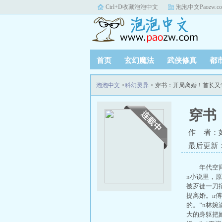
Ctrl+D收藏泡泡中文
泡泡中文Paozw.c
首页
玄幻魔法
武侠修真
都
泡泡中文
>
科幻灵异
> 穿书：开局离婚！首长
穿书
作 者：
最后更新：20
年代空
n小说里，
被歹徒一刀
提离婚。n
的。”n林
大的身躯把