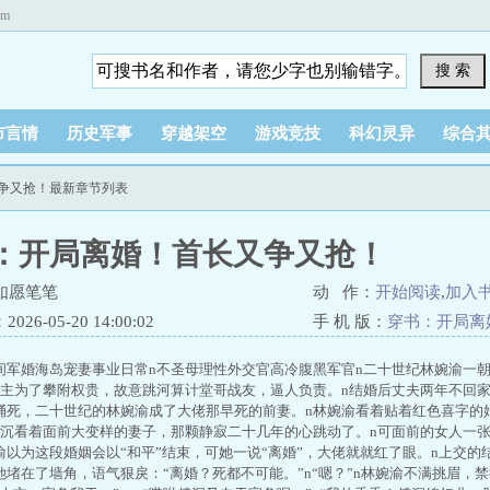
om
搜 索
市言情
历史军事
穿越架空
游戏竞技
科幻灵异
综合
又争又抢！最新章节列表
：开局离婚！首长又争又抢！
如愿笔笔
动 作：
开始阅读
,
加入
26-05-20 14:00:02
手 机 版：
穿书：开局离
间军婚海岛宠妻事业日常n不圣母理性外交官高冷腹黑军官n二十世纪林婉渝一
原主为了攀附权贵，故意跳河算计堂哥战友，逼人负责。n结婚后丈夫两年不回
捅死，二十世纪的林婉渝成了大佬那早死的前妻。n林婉渝看着贴着红色喜字的
傅沉看着面前大变样的妻子，那颗静寂二十几年的心跳动了。n可面前的女人一张
婉渝以为这段婚姻会以“和平”结束，可她一说“离婚”，大佬就就红了眼。n上交
她堵在了墙角，语气狠戾：“离婚？死都不可能。”n“嗯？”n林婉渝不满挑眉，