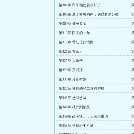
第301章 和平相处就很好了
第305章 属于林母的家，偶遇林途苏敏
第309章 孩子耍宝
第313章 团圆的一年
第317章 黄红玲的懊悔
第321章 方家人
第325章 人贩子
第329章 黄浦江
第333章 分别时刻
第337章 林母的第二春有进展
第341章 悠哉悠哉
第345章 林莽到部队
第349章 高考状元，记者来采访
第
第353章 傅母心中不满
第