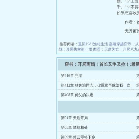
婚。”n“工
千。”n“不
如果您喜欢
作者：
无弹窗推荐地
推荐阅读：
重回1981渔村生活
嘉靖穿越庆帝，从
战：开局执掌新一团
西游：天庭为官，开局八九
穿书：开局离婚！首长又争又抢！:最
第416章 完结
第412章 林婉渝同志，你愿意再嫁给我一次
第
吗？
第408章 傅父的决定
第01章 天崩开局
第05章 尴尬相处
第09章 傅云即将下乡