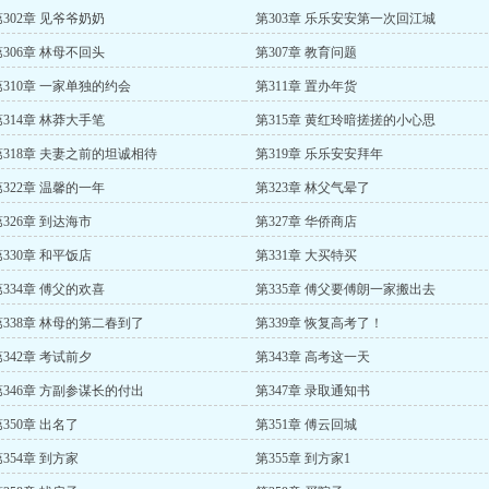
第302章 见爷爷奶奶
第303章 乐乐安安第一次回江城
第306章 林母不回头
第307章 教育问题
第310章 一家单独的约会
第311章 置办年货
第314章 林莽大手笔
第315章 黄红玲暗搓搓的小心思
第318章 夫妻之前的坦诚相待
第319章 乐乐安安拜年
第322章 温馨的一年
第323章 林父气晕了
第326章 到达海市
第327章 华侨商店
第330章 和平饭店
第331章 大买特买
第334章 傅父的欢喜
第335章 傅父要傅朗一家搬出去
第338章 林母的第二春到了
第339章 恢复高考了！
第342章 考试前夕
第343章 高考这一天
第346章 方副参谋长的付出
第347章 录取通知书
350章 出名了
第351章 傅云回城
354章 到方家
第355章 到方家1