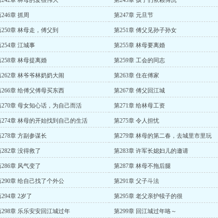
第242章 林母的爱很伟大
第243章 孩子们依赖傅沉
246章 抓周
第247章 元旦节
第250章 林母走，傅父到
第251章 傅父见孙子孙女
254章 江城事
第255章 林母要离婚
第258章 林母提离婚
第259章 工会的同志
第262章 林爷爷林奶奶大闹
第263章 住在傅家
第266章 给傅父傅母买东西
第267章 傅父回江城
第270章 母女知心话，为自己而活
第271章 给林母工资
第274章 林母的开始找到自己的生活
第275章 令人担忧
第278章 方副参谋长
第279章 林母的第二春，去城里市里玩
第282章 没得救了
第283章 许军长媳妇儿的邀请
第286章 风气变了
第287章 林母不拖后腿
第290章 给自己找了个外公
第291章 父子斗法
294章 2岁了
第295章 老父亲护犊子的很
第298章 乐乐安安回江城过年
第299章 回江城过年咯～