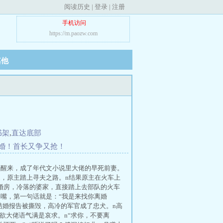
阅读历史
|
登录
|
注册
手机访问
https://m.paozw.com
其他
书架
,
直达底部
婚！首长又争又抢！
朝醒来，成了年代文小说里大佬的早死前妻。
家，原主踏上寻夫之路。n结果原主在火车上
婚房，冷落的婆家，直接踏上去部队的火车
嘴，第一句话就是：“我是来找你离婚
的结婚报告被撕毁，高冷的军官成了忠犬。n高
禁欲大佬语气满是哀求。n“求你，不要离