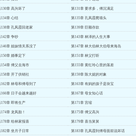
第130章 高兴坏了
第131章 要求多，傅沉满足
134章 心结
第135章 孔凤霞爬墙头
第138章 孔凤霞回老家
第139章 巨额存款
142章 争吵
第143章 林泽的人生大事
第146章 姐妹情关系没了
第147章 林大伯林大伯母来海岛
第150章 婚事定下
第151章 林父打听
第154章 傅父去海市
第155章 黄红玲心里的落差
第158章 开了供销社
第159章 陈大妮的对象
第162章 林母和傅母到了
第163章 有妈的孩子是块宝
第166章 日子会越来越好
第167章 母女知心话
第170章 即将生产
第171章 宫缩
第174章 龙凤胎！
第175章 傅父高兴
第178章 给林家报喜
第179章 喜当舅舅
第182章 坐月子日常
第183章 孔凤霞到傅母面前说坏话