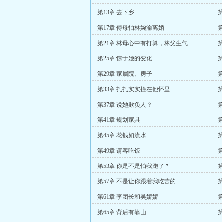
第13章 去下乡
第17章 傅母怕林婉渝离婚
第21章 林母心中有打算，林父生气
第25章 惊于她的变化
第29章 家属院、房子
第33章 扎扎实实撞在他怀里
第37章 说她欺负人？
第41章 规划家具
第45章 花钱如流水
第49章 请客吃饭
第53章 你是不是怕我跑了？
第57章 不是让你跟着我吃苦的
第61章 李团长和吴娇娇
第65章 背后有靠山