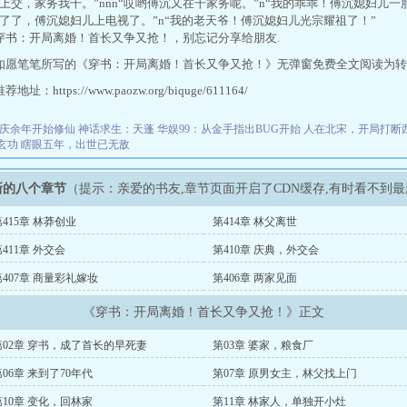
资上交，家务我干。”nnn“哎哟傅沉又在干家务呢。”n“我的乖乖！傅沉媳妇儿
得了了，傅沉媳妇儿上电视了。”n“我的老天爷！傅沉媳妇儿光宗耀祖了！”
穿书：开局离婚！首长又争又抢！，别忘记分享给朋友.
如愿笔笔所写的《穿书：开局离婚！首长又争又抢！》无弹窗免费全文阅读为转
址：https://www.paozw.org/biquge/611164/
庆余年开始修仙
神话求生：天蓬
华娱99：从金手指出BUG开始
人在北宋，开局打断
玄功
瞎眼五年，出世已无敌
新的八个章节
（提示：亲爱的书友,章节页面开启了CDN缓存,有时看不到
第415章 林莽创业
第414章 林父离世
411章 外交会
第410章 庆典，外交会
第407章 商量彩礼嫁妆
第406章 两家见面
《穿书：开局离婚！首长又争又抢！》正文
第02章 穿书，成了首长的早死妻
第03章 婆家，粮食厂
第06章 来到了70年代
第07章 原男女主，林父找上门
第10章 变化，回林家
第11章 林家人，单独开小灶