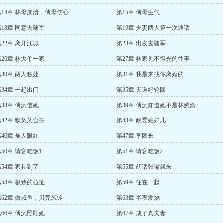
第14章 林母崩溃，傅母伤心
第15章 傅母生气
第18章 同意去随军
第19章 夫妻两人第一次通话
第22章 离开江城
第23章 出发去随军
第26章 林大伯一家
第27章 林家见不得光的往事
第30章 两人独处
第31章 我是来找你离婚的
第34章 一起出门
第35章 天道好轮回
第38章 傅沉信她
第39章 傅沉知道她不是林婉渝
第42章 默契又合拍
第43章 政委媳妇儿
第46章 被人眼红
第47章 李团长
第50章 请客吃饭1
第51章 请客吃饭2
第54章 家具到了
第55章 胡话张嘴就来
第58章 极致的拉扯
第59章 住在一起
第62章 做咸鱼，贝壳风铃
第63章 半夜发烧
第66章 傅沉照顾她
第67章 成了真夫妻