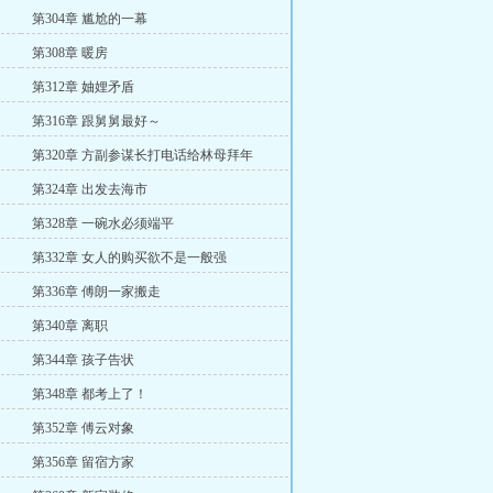
第304章 尴尬的一幕
第308章 暖房
第312章 妯娌矛盾
第316章 跟舅舅最好～
第320章 方副参谋长打电话给林母拜年
第324章 出发去海市
第328章 一碗水必须端平
第332章 女人的购买欲不是一般强
第336章 傅朗一家搬走
第340章 离职
第344章 孩子告状
第348章 都考上了！
第352章 傅云对象
第356章 留宿方家