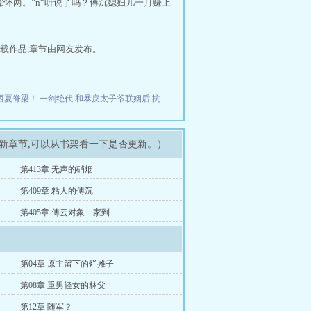
一胎怀两。”n“听说了吗？傅沉媳妇儿一月赚上
载作品,章节由网友发布。
西夏脊梁！
一剑绝代
和暴戾太子爷联姻后
抗
最新章节,可以从书架看一下是否更新。）
第413章 无声的硝烟
第409章 粘人的傅沉
第405章 傅云对象一家到
第04章 原主留下的烂摊子
第08章 重男轻女的林父
第12章 随军？