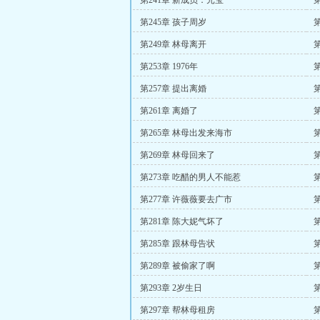
第241章 新成员：元宝
第245章 孩子周岁
第
第249章 林母离开
第253章 1976年
第
第257章 提出离婚
第261章 离婚了
第265章 林母出发来海市
第269章 林母回来了
第273章 吃醋的男人不能惹
第277章 许薇薇要去广市
第281章 陈大妮气坏了
第285章 跟林母告状
第289章 被偷家了啊
第293章 2岁生日
第
第297章 帮林母租房