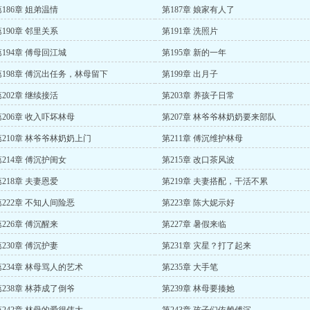
第186章 姐弟温情
第187章 娘家有人了
第190章 邻里关系
第191章 洗照片
第194章 傅母回江城
第195章 新的一年
第198章 傅沉出任务，林母留下
第199章 出月子
第202章 继续接活
第203章 养孩子日常
第206章 收入吓坏林母
第207章 林爷爷林奶奶要来部队
第210章 林爷爷林奶奶上门
第211章 傅沉维护林母
第214章 傅沉护闺女
第215章 改口茶风波
第218章 夫妻恩爱
第219章 夫妻搭配，干活不累
第222章 不知人间险恶
第223章 陈大妮示好
第226章 傅沉醒来
第227章 暑假来临
第230章 傅沉护妻
第231章 灾星？打了起来
第234章 林母骂人的艺术
第235章 大手笔
第238章 林莽成了倒爷
第239章 林母要揍她