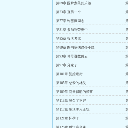
第69章 围炉煮茶的乐趣
第73章 直男一个
第77章 许薇薇同志
第81章 参加到荣誉中
第85章 报名考试
第89章 图书室偶遇孙小红
第93章 傅母说教傅云
第97章 分家了
第101章 婆媳逛街
第105章 慈爱的林父
第109章 商量傅朗的婚事
第113章 憋久了不好
第
第117章 生活步入正轨
第121章 怀孕了
第125章 傅沉喜当爹
第