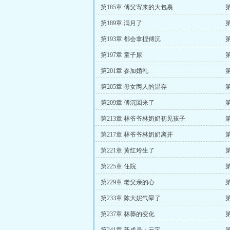
第185章 傅父寄来的大包裹
第189章 满月了
第193章 都会拿捏傅沉
第197章 童子尿
第201章 参加婚礼
第205章 母女两人的温存
第209章 傅沉回来了
第213章 林爷爷林奶奶初见孩子
第217章 林爷爷林奶奶离开
第221章 黄红玲生了
第225章 住院
第229章 老父亲的心
第233章 陈大妮气晕了
第237章 林莽的变化