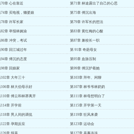
第70章 心在靠近
第71章 林途露出了自己的心思
第74章 买电视，懒婆娘
第75章 傅沉出海
第78章 许军长家
第79章 许军长的想法
第82章 举报林婉渝
第83章 黄红梅的心酸
第86章 冲突，考试
第87章 兼校长一职
第90章 回江城过年
第 91章 奇葩母女
第94章 傅沉的态度
第95章 血脉压制
第98章 回娘家
第99章 傅沉护着她
第102章 大年三十
第103章 拜年、闲聊
第106章 林大伯母示好
第107章 林爷爷林奶奶
第110章 傅云和林莽离开
第111章 林母想明白了
114章 开学前
第115章 开学第一天
第118章 男人间的调侃
第119章 狂风来袭
第122章 孕期反应
第123章 运动会
126章 报喜
第127章 喜事连连