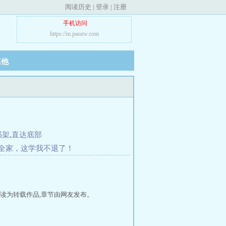
阅读历史
|
登录
|
注册
手机访问
https://m.paozw.com
其他
书架
,
直达底部
全家，这学我不退了！
读为转载作品,章节由网友发布。