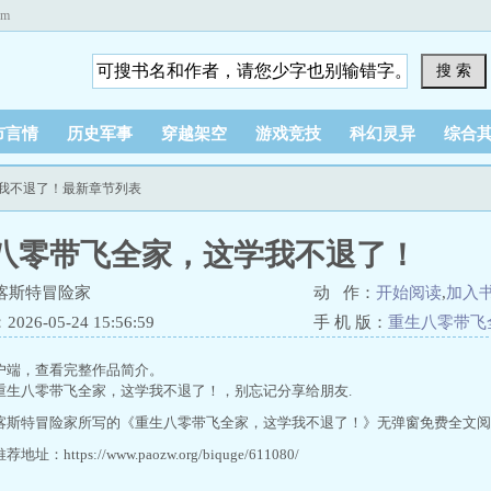
om
搜 索
市言情
历史军事
穿越架空
游戏竞技
科幻灵异
综合
学我不退了！最新章节列表
八零带飞全家，这学我不退了！
喀斯特冒险家
动 作：
开始阅读
,
加入
26-05-24 15:56:59
手 机 版：
重生八零带飞
户端，查看完整作品简介。
重生八零带飞全家，这学我不退了！，别忘记分享给朋友.
喀斯特冒险家所写的《重生八零带飞全家，这学我不退了！》无弹窗免费全文阅
址：https://www.paozw.org/biquge/611080/