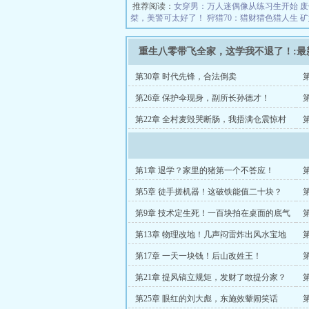
推荐阅读：
女穿男：万人迷偶像从练习生开始
废
桀，美警可太好了！
狩猎70：猎财猎色猎人生
矿
重生八零带飞全家，这学我不退了！:最
第30章 时代先锋，合法倒卖
第26章 保护伞现身，副所长孙德才！
第22章 全村麦毁哭断肠，我捂满仓震惊村
长！
第1章 退学？家里的猪第一个不答应！
第5章 徒手搓机器！这破铁能值二十块？
大
第9章 技术定生死！一百块拍在桌面的底气
第13章 物理改地！几声闷雷炸出风水宝地
第17章 一天一块钱！后山改姓王！
立
第21章 提风镐立规矩，发财了敢提分家？
长
第25章 眼红的刘大彪，东施效颦闹笑话