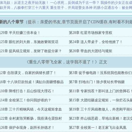
体马奴：从逆主之夜开始无敌！
一心求死，反倒成为千古一帝？
我操作的少女正在
奴开局，八极拳打穿三十六重天
重生世子，开局迎娶女杀神
药膳小店通古今：被全
新的八个章节
（提示：亲爱的书友,章节页面开启了CDN缓存,有时看不到
第29章 半天狂赚三倍本金！
第28章 红星市场独家专营权
第25章 眼红的刘大彪，东施效颦闹笑话
第24章 连人带桌子，全给他掀了！
第21章 提风镐立规矩，发财了敢提分家？
第20章 带血的大团结与规矩
《重生八零带飞全家，这学我不退了！》正文
第2章 念段课文，自家的病猪长膘了！
第3章 徒手修电路！没系统我也能教你们
车
第6章 十八块巨款拍桌！满缸白面砸懵极品
第7章 扫地出门！除夕夜站长带钱砸
嫂
第10章 降维打击！后山惊现大理石！
第11章 专家找茬？那叫送上门的垫脚石
第14章 全校第三！你问我抄谁的？
第15章 大团结砸桌定规矩，一块烂石头
个前程！
第18章 三十斤精钢风镐，今天这规矩拿血
第19章 三十斤风镐教做人，外患刚平闹
！
家！
第22章 全村麦毁哭断肠，我捂满仓震惊村
第23章 炸山镇恶霸，旱地出新粮！老汉
！
了！
第26章 保护伞现身，副所长孙德才！
第27章 全校第一！老王家飞出金凤凰