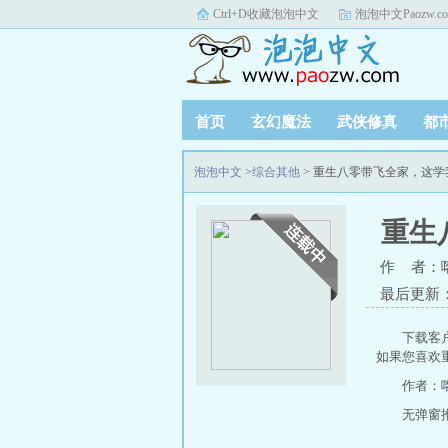
Ctrl+D收藏泡泡中文
泡泡中文Paozw.c
首页
玄幻魔法
武侠修真
都
泡泡中文
>
综合其他
> 重生八零带飞全家，这
重生
作 者：
最后更新：20
下载客
如果您喜欢
作者：
无弹窗推荐地