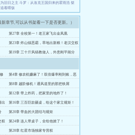
成为旧日之主
斗罗：从洛克王国归来的霍雨浩
桀
网追着喂饭
最新章节,可以从书架看一下是否更新。）
第27章 全校第一！老王家飞出金凤凰
第23章 炸山镇恶霸，旱地出新粮！老汉交权
了！
第19章 三十斤风镐教做人，外患刚平闹分
家！
修
第4章 修农机赚麻了！双倍爆率刚到账，恶
霸带人来抢猪？
第8章 越阶修机！通风道里的那把铁屑
！
第12章 带上炸药，把家里的地炸了！
砸出
第16章 三百巨款砸桌，给这个家立规矩！
分
第20章 带血的大团结与规矩
交权
第24章 连人带桌子，全给他掀了！
第28章 红星市场独家专营权