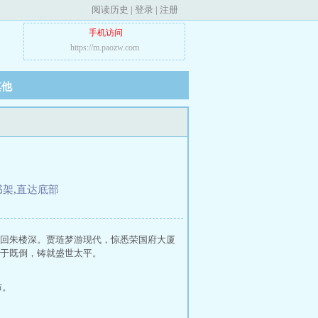
阅读历史
|
登录
|
注册
手机访问
https://m.paozw.com
其他
书架
,
直达底部
回朱楼深。贾琏梦游现代，惊悉荣国府大厦
于既倒，铸就盛世太平。
布。