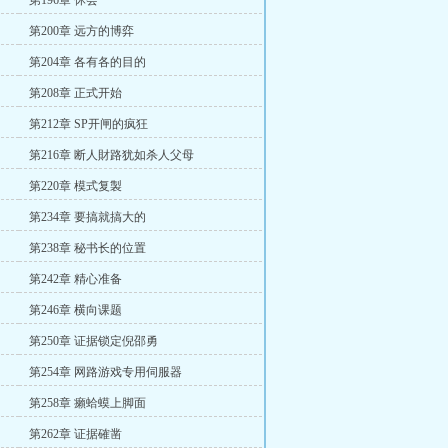
第196章 休会
第200章 远方的博弈
第204章 各有各的目的
第208章 正式开始
第212章 SP开闸的疯狂
第216章 断人財路犹如杀人父母
第220章 模式复製
第234章 要搞就搞大的
第238章 秘书长的位置
第242章 精心准备
第246章 横向课题
第250章 证据锁定倪邵勇
第254章 网路游戏专用伺服器
第258章 癩蛤蟆上脚面
第262章 证据確凿