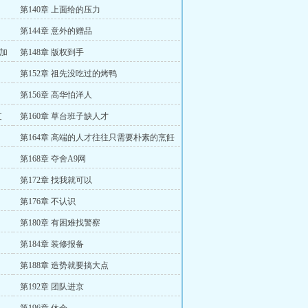
支持。）
第140章 上面给的压力
第144章 意外的赠品
，加
第148章 版权到手
第152章 祖先没吃过的烤鸭
第156章 高华怕洋人
支
第160章 草台班子缺人才
第164章 高端的人才往往只需要朴素的烹飪
方法
第168章 夺舍A9网
第172章 找我就可以
第176章 不认识
第180章 有困难找警察
第184章 装修报备
第188章 造势就要搞大点
第192章 团队进京