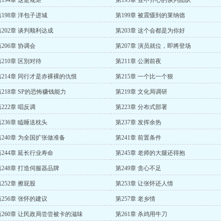
第194章 这是规矩
第195章 並不齐心的谈判团队
第198章 洋包子进城
第199章 被震慑到的莱纳德
第202章 谈判顺利达成
第203章 这个会都是为你好
206章 协调会
第207章 演员就位，即將登场
第210章 区別对待
第211章 公测前夜
第214章 同行才是赤裸裸的仇恨
第215章 一个比一个狠
第218章 SP的恐怖赚钱能力
第219章 文化局调研
222章 唱反调
第223章 分布式部署
第236章 瞌睡送枕头
第237章 发挥余热
第240章 为全国扩张做准备
第241章 前置条件
第244章 延长行业寿命
第245章 老师的大腿还得抱
第248章 打造伺服器品牌
第249章 贪心不足
252章 擦屁股
第253章 让张怀还人情
第256章 张怀的建议
第257章 老乡情
第260章 让民政局尝尝被卡的滋味
第261章 杀鸡用牛刀