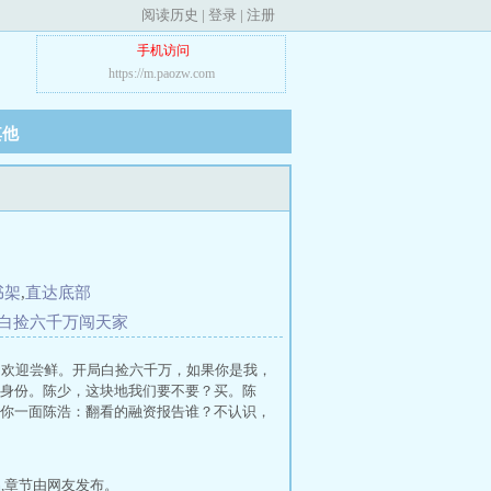
阅读历史
|
登录
|
注册
手机访问
https://m.paozw.com
其他
书架
,
直达底部
局白捡六千万闯天家
，欢迎尝鲜。开局白捡六千万，如果你是我，
身份。陈少，这块地我们要不要？买。陈
你一面陈浩：翻看的融资报告谁？不认识，
,章节由网友发布。