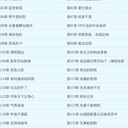
第82章 监管前置
第83章 要打擂台
第86章 帮千度转型
第87章 投资千度
第90章 全要素孵化模式
第91章 SP行业的中央厨房
第94章 身份危机
第95章 穷家富路，先搞定钱
第98章 异地开户
第99章 南北过招
第102章 酒吧搭訕
第103章 孙大少的狗血青春
第106章 影帝开始附身
第107章 创业模仿秀开始了（继续加更
试数据）
第110章 首批入驻
第111章 风光的孙凯
第114章 拿到邀请就回国
第115章 发飆的老胡
第118章 试点到手了
第119章 失意者的不甘
第122章 可怜天下父母心
第123章 终於过关
第126章 气势汹汹
第127章 先看个新闻吧
第130章 申请子课题
第131章 白嫖国家重点实验室背书
第134章 还得找姥爷
第135章 无事献殷勤