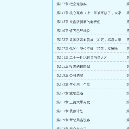
第137章 把空壳做实
第141章 核心亮点（上一章被审核了，大家
晚点看）
持
第145章 被盗版折磨的老板们
第149章 镰刀已经就位
五
第153章 龙国版蓝血贵族（加更，感谢大家
支持）
第157章 你的生態位不够（稍等，应酬晚
了，一会发完）
第161章 二十一世纪最贵的是人才
更
第165章 投降的最凶残
第169章 公司调整
第173章 帮小弟一个忙
第177章 故地重游
第181章 三路大军齐发
第185章 装修计划
第189章 帮总局当说客