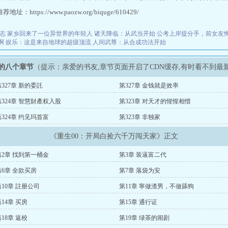
址：https://www.paozw.org/biquge/610429/
志
家乡回来了一位异世界的年轻人
诸天降临：从武当开始
公考上岸提分手，前女友
啊
娱乐：这是来自地球的超级顶流
人间武尊：从合成功法开始
新的八个章节
（提示：亲爱的书友,章节页面开启了CDN缓存,有时看不到最
第327章 新的委託
第327章 金钱就是效率
第324章 智慧財產权入股
第323章 对天才的惺惺相惜
第324章 约见玛首富
第323章 非独家
《重生00：开局白捡六千万闯天家》正文
第2章 找到第一桶金
第3章 装逼富二代
第6章 全款买房
第7章 落袋为安
第10章 註册公司
第11章 寧做渣男，不做舔狗
14章 买房
第15章 通行证
18章 返校
第19章 绿茶的闹剧