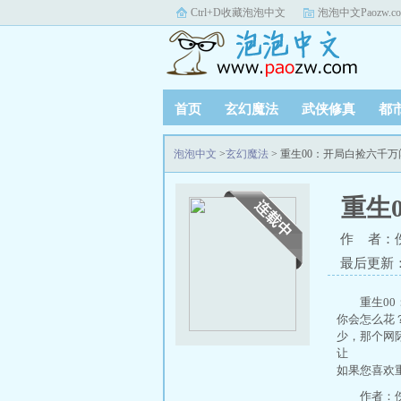
Ctrl+D收藏泡泡中文
泡泡中文Paozw.c
首页
玄幻魔法
武侠修真
都
泡泡中文
>
玄幻魔法
> 重生00：开局白捡六千
重生
作 者：
最后更新：20
重生0
你会怎么花
少，那个网
让
如果您喜欢
作者：