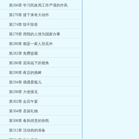
第266章 学习民政局工作严谨的作风
第270章 接下来有大动作
第274章 惊不惊喜
第278章 用我的人情为国家办事
第280章 都是一家人別见外
第282章 免费提额
第286章 居高临下的视角
第290章 夜店的挑衅
第294章 偶遇爱薇儿
第298章 大使接见
第302章 会后午宴
第304章 圣诞礼物
第308章 春风得意的孙凯
第312章 活动前的准备