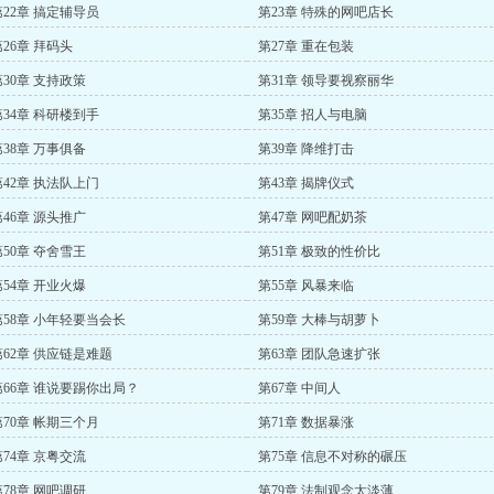
第22章 搞定辅导员
第23章 特殊的网吧店长
第26章 拜码头
第27章 重在包装
第30章 支持政策
第31章 领导要视察丽华
第34章 科研楼到手
第35章 招人与电脑
第38章 万事俱备
第39章 降维打击
第42章 执法队上门
第43章 揭牌仪式
第46章 源头推广
第47章 网吧配奶茶
第50章 夺舍雪王
第51章 极致的性价比
第54章 开业火爆
第55章 风暴来临
第58章 小年轻要当会长
第59章 大棒与胡萝卜
第62章 供应链是难题
第63章 团队急速扩张
第66章 谁说要踢你出局？
第67章 中间人
第70章 帐期三个月
第71章 数据暴涨
第74章 京粤交流
第75章 信息不对称的碾压
第78章 网吧调研
第79章 法制观念太淡薄