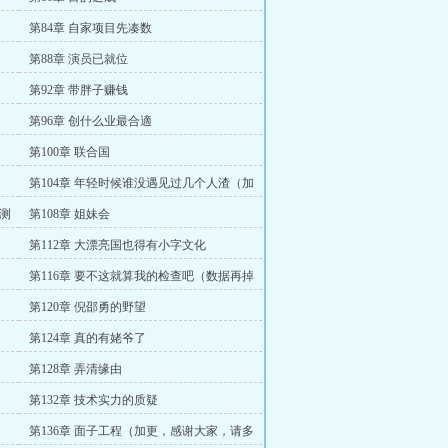
第84章 自家项目先凑数
第88章 演员已就位
第92章 带胖子赚钱
第96章 创什么业最合適
第100章 联合国
第104章 年轻时候谁没遇见过几个人渣（加
更，看看数据）
，测
第108章 姐妹会
第112章 大漂亮国也得有小字文化
第116章 要不这就算我的检查吧（数据再掉
就恢復两更。）
第120章 倪邵勇的野望
第124章 真的有姥爷了
第128章 弄清缘由
第132章 技术实力的质疑
第136章 面子工程（加更，感谢大家，请多