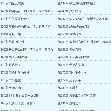
第138章 约见三姨夫
第139章 移动签约(周末加更）
第142章 虚实结合（周末加更，感谢大家支
第143章 找人站台
）
第146章 公子哥要镀金？
第147章 刺头被镇压（希望大家多支持
更一章，最近数据总掉）
第150章 黄袍加身的祖先（请大家帮忙打个
第151章 越来越偏的判断
星，现在分太低了）
第154章 论坛开始
第155章 遭遇刁难
第158章 战略的胜利
第159章 这个股东深不可测(加更，感谢
持）
第162章 进京协助调查（下周出差，暂停加
第163章 天价索赔
）
第166章 剿灭不如收编
第167章 十亿美金的大饼
第170章 再遇绿茶
第171章 天菜高端局
第174章 两个世界的重叠
第175章 帮你要个签名
第178章 节外生枝
第179章 房子到手
第182章 土鸡瓦狗
第183章 答谢宴
第186章 SP业务的最后一块拼图
第187章 只要出文就能有政绩
第190章 只要出个文，活有人干
第191章 战略合作