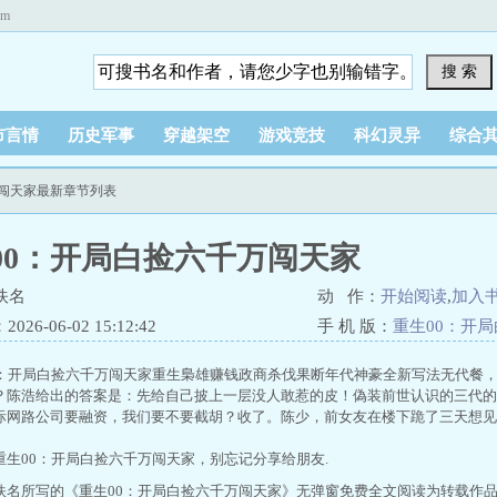
om
搜 索
市言情
历史军事
穿越架空
游戏竞技
科幻灵异
综合
万闯天家最新章节列表
00：开局白捡六千万闯天家
佚名
动 作：
开始阅读
,
加入
26-06-02 15:12:42
手 机 版：
重生00：开
0：开局白捡六千万闯天家重生梟雄赚钱政商杀伐果断年代神豪全新写法无代餐
？陈浩给出的答案是：先给自己披上一层没人敢惹的皮！偽装前世认识的三代的
际网路公司要融资，我们要不要截胡？收了。陈少，前女友在楼下跪了三天想见
重生00：开局白捡六千万闯天家，别忘记分享给朋友.
佚名所写的《重生00：开局白捡六千万闯天家》无弹窗免费全文阅读为转载作品