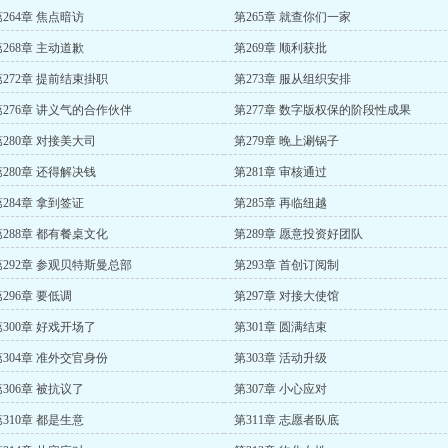
第264章 焦点暗访
第265章 就查你们一家
第268章 主动道歉
第269章 顺利获批
第272章 提前结束掛职
第273章 服从组织安排
第276章 讲义气的合作伙伴
第277章 数字版权保的阶段性成果
第280章 对接美大司
第279章 晚上涮锅子
第280章 还得解决钱
第281章 审核通过
第284章 拿到签证
第285章 再临纽越
第288章 都有餐桌文化
第289章 愿意投资好团队
第292章 参观贝特斯曼总部
第293章 首创订阅制
296章 要低调
第297章 对接大使馆
第300章 好戏开场了
第301章 圆满结束
第304章 准外交官身份
第303章 活动升级
第306章 被抗议了
第307章 小心应对
第310章 都是生意
第311章 志愿者臥底