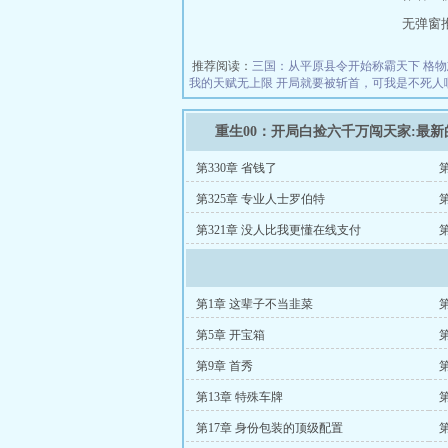
无弹窗推荐地
推荐阅读：
三国：从平原县令开始称霸天下
格物
我的天赋无上限
开局就要被斩首，可我是不死人
重生00：开局白捡六千万闯天家:最
第330章 省钱了
第325章 专业人士罗伯特
第321章 没人比我更懂在线支付
第1章 这辈子不当韭菜
第5章 开宝箱
第9章 首秀
第13章 特殊车牌
第
第17章 身份包装的顶级配置
第