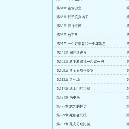
第81章 监管沙盒
第85章 找千度撑场子
第89章 强行找茬
第93章 包工头
第97章 一个好消息和一个坏消息
第101章 国际版虎皮
第105章 敢不敢跟我一起赌一把
第109章 蓝宝石慈善晚宴
第113章 名利场
第117章 送上门的大腿
第121章 局中局
第125章 意外的採访
第129章 死刑变死缓
第133章 最高分成比例