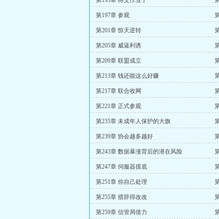
第193章 得交作业了
第197章 参观
第201章 惊天逆转
第205章 威逼利诱
第
第209章 联盟成立
第213章 钱还能这么好赚
第217章 联合收网
第221章 正式参观
第
第235章 未成年人保护的大旗
第239章 协会越多越好
第243章 数据暴涨背后的潜在风险
第247章 伺服器摸底
第251章 你自己处理
第
第255章 措辞得改改
第259章 信管局借力