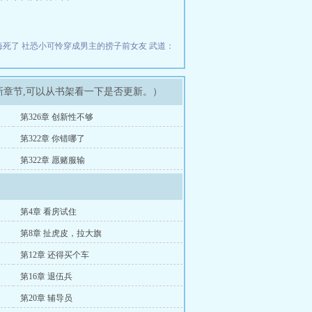
悔死了
社恐小可怜穿成男主的捞子前女友
武道：
新章节,可以从书架看一下是否更新。）
第326章 创新性不够
第322章 你错哪了
第322章 愿赌服输
第4章 看房试住
第8章 扯虎皮，拉大旗
第12章 还得买个车
第16章 退伍兵
第20章 辅导员