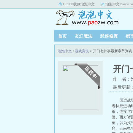
Ctrl+D收藏泡泡中文
泡泡中文Paozw.c
首页
玄幻魔法
武侠修真
都
泡泡中文
>
游戏竞技
> 开门七件事最新章节列表
开门
作 者：
最后更新：20
国运战
者林辰进场
茶，连接丝
复。西方诸
至，以为找
窟、云南虫