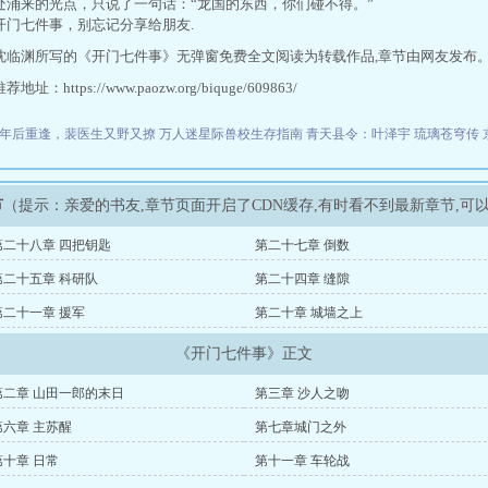
处涌来的光点，只说了一句话：“龙国的东西，你们碰不得。”
开门七件事，别忘记分享给朋友.
沈临渊所写的《开门七件事》无弹窗免费全文阅读为转载作品,章节由网友发布
址：https://www.paozw.org/biquge/609863/
年后重逢，裴医生又野又撩
万人迷星际兽校生存指南
青天县令：叶泽宇
琉璃苍穹传
节
（提示：亲爱的书友,章节页面开启了CDN缓存,有时看不到最新章节,
第二十八章 四把钥匙
第二十七章 倒数
第二十五章 科研队
第二十四章 缝隙
第二十一章 援军
第二十章 城墙之上
《开门七件事》正文
第二章 山田一郎的末日
第三章 沙人之吻
第六章 主苏醒
第七章城门之外
第十章 日常
第十一章 车轮战