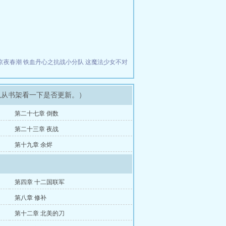
。
京夜春潮
铁血丹心之抗战小分队
这魔法少女不对
可以从书架看一下是否更新。）
第二十七章 倒数
第二十三章 夜战
第十九章 余烬
第四章 十二国联军
第八章 修补
第十二章 北美的刀