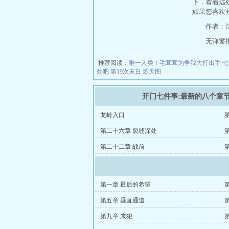
下，看着远
如果您喜欢
作者：
无弹窗推荐地
推荐阅读：
唯一人类！毛茸茸为争我大打出手
七
劲吧
第19次末日
炼天图
开门七件事:最新的八个章
龙岭入口
第二十六章 裂缝深处
第二十二章 战前
第一章 最后的希望
第五章 垂直通道
第九章 来犯