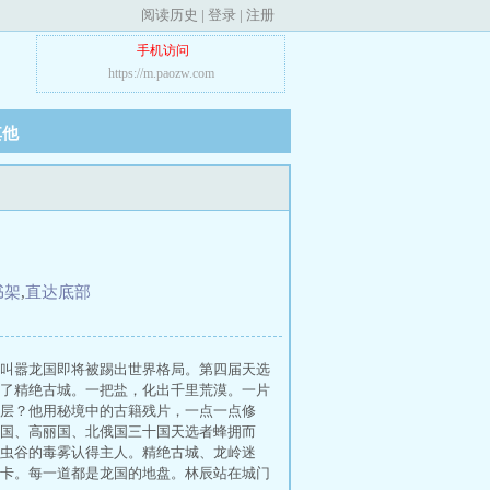
阅读历史
|
登录
|
注册
手机访问
https://m.paozw.com
其他
书架
,
直达底部
叫嚣龙国即将被踢出世界格局。第四届天选
了精绝古城。一把盐，化出千里荒漠。一片
层？他用秘境中的古籍残片，一点一点修
国、高丽国、北俄国三十国天选者蜂拥而
虫谷的毒雾认得主人。精绝古城、龙岭迷
卡。每一道都是龙国的地盘。林辰站在城门