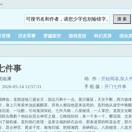
om
搜 索
市言情
历史军事
穿越架空
游戏竞技
科幻灵异
综合
七件事
沈临渊
动 作：
开始阅读
,
加入
26-05-14 12:57:31
手 机 版：
开门七件事
场降临，龙国连续三届全灭，国运只剩十一点。黄沙蔓延，天灾不断，西方媒体
时，身上只有柴米油盐酱醋茶。所有人都说他是来送死的。直到他从虚空中唤醒
路旧道。一坛醋，引动鬼洞深处。七件凡物，八座秘境，一人掌控。龙国文化断
国联合围剿？他站在昆仑神宫之巅，七根线轮转，来一个杀一个。樱花国、北美
到了级机缘。直到他们发现：这座古城的砖石会动，那条迷窟的暗道会变，那片
谷、昆仑神宫、黄皮子坟、南海归墟、怒晴湘西、巫峡棺山。八部秘境，八道关