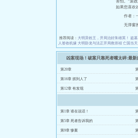
害怕。”裴政
如果您喜欢
作者：
无弹窗推荐地
推荐阅读：
大明异姓王，开局治好朱雄英！
盗墓
人签收机缘
大明卧龙与法正开局救崇祯
亡国当天
凶案现场！破案只靠死者嘴太碎:最新
第20章
第16章 抓到人了
第12章 有发现
第1章 谁在说话！
第5章 死者告诉我的
第9章 惨案