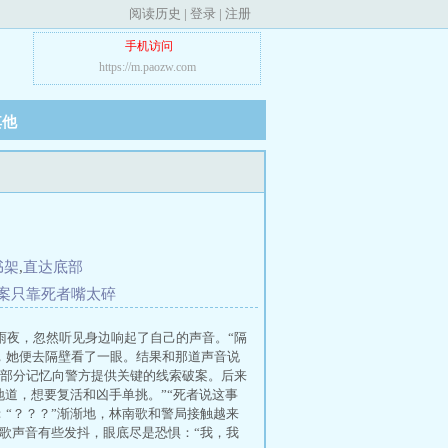
阅读历史
|
登录
|
注册
手机访问
https://m.paozw.com
其他
书架
,
直达底部
案只靠死者嘴太碎
雨夜，忽然听见身边响起了自己的声音。“隔
，她便去隔壁看了一眼。结果和那道声音说
部分记忆向警方提供关键的线索破案。后来
地道，想要复活和凶手单挑。”“死者说这事
“？？？”渐渐地，林南歌和警局接触越来
歌声音有些发抖，眼底尽是恐惧：“我，我