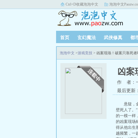
Ctrl+D收藏泡泡中文
泡泡中文Paozw.c
首页
玄幻魔法
武侠修真
都
泡泡中文
>
游戏竞技
> 凶案现场！破案只靠死
凶案
作 者：
最后更新：20
悬疑，
壁死人了。
的一模一样
的凶案现场
得从他出生
越频繁，一