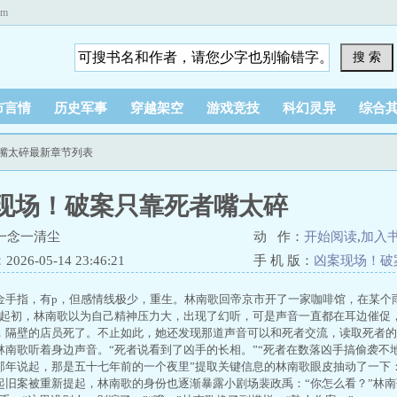
om
搜 索
市言情
历史军事
穿越架空
游戏竞技
科幻灵异
综合
者嘴太碎最新章节列表
现场！破案只靠死者嘴太碎
一念一清尘
动 作：
开始阅读
,
加入
26-05-14 23:46:21
手 机 版：
凶案现场！破
金手指，有p，但感情线极少，重生。林南歌回帝京市开了一家咖啡馆，在某个
”起初，林南歌以为自己精神压力大，出现了幻听，可是声音一直都在耳边催促
，隔壁的店员死了。不止如此，她还发现那道声音可以和死者交流，读取死者的
林南歌听着身边声音。“死者说看到了凶手的长相。”“死者在数落凶手搞偷袭不
那年说起，那是五十七年前的一个夜里”提取关键信息的林南歌眼皮抽动了一下：
起旧案被重新提起，林南歌的身份也逐渐暴露小剧场裴政禹：“你怎么看？”林南