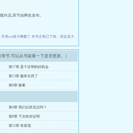
载作品,章节由网友发布。
开局sss级卡爽翻了
本书主角已下线，请反派大
新章节,可以从书架看一下是否更新。）
第17章 是个证明的好机会
第13章 服务生死了
第9章 惨案
第4章 我们以前见过吗？
第8章 下次给你证明
第12章 有发现