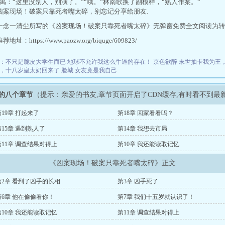
禹：“这里没别人，别演了。”“哦。”林南歌换了副模样，“熟人作案。”
凶案现场！破案只靠死者嘴太碎，别忘记分享给朋友.
一念一清尘所写的《凶案现场！破案只靠死者嘴太碎》无弹窗免费全文阅读为转
址：https://www.paozw.org/biquge/609823/
：不只是脆皮大学生而已
地球不允许我这么牛逼的存在！
京色欲醉
末世抽卡我为王，
，十八岁皇太奶回来了
脸城
女友竟是我自己
的八个章节
（提示：亲爱的书友,章节页面开启了CDN缓存,有时看不到最
第19章 打起来了
第18章 回家看看吗？
第15章 遇到熟人了
第14章 我想去市局
第11章 调查结果对得上
第10章 我还能读取记忆
《凶案现场！破案只靠死者嘴太碎》正文
第2章 看到了凶手的长相
第3章 凶手死了
第6章 他在偷偷看你！
第7章 我们十五岁就认识了！
第10章 我还能读取记忆
第11章 调查结果对得上