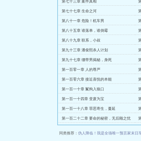
第七十三章 案件真相
第七十七章 生命之河
第八十一章 危险！机车男
第八十五章 谁落单，谁倒霉
第八十九章 联系，小叔
第九十三章 潘俊熙杀人计划
第九十七章 绷带男揭秘，身死
第一百零一章 人的尊严
第一百零六章 接近喜悦的本能
第一百一十章 鬣狗入狼口
第一百一十四章 变废为宝
第一百一十八章 罪恶寄生，蔓延
第一百二十二章 要命的秘密，无后顾之忧
同类推荐：
伪人降临！我是全场唯一预言家
末日