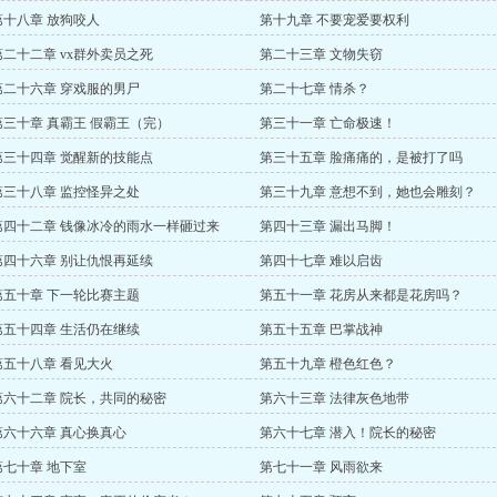
第十八章 放狗咬人
第十九章 不要宠爱要权利
第二十二章 vx群外卖员之死
第二十三章 文物失窃
第二十六章 穿戏服的男尸
第二十七章 情杀？
第三十章 真霸王 假霸王（完）
第三十一章 亡命极速！
第三十四章 觉醒新的技能点
第三十五章 脸痛痛的，是被打了吗
第三十八章 监控怪异之处
第三十九章 意想不到，她也会雕刻？
第四十二章 钱像冰冷的雨水一样砸过来
第四十三章 漏出马脚！
第四十六章 别让仇恨再延续
第四十七章 难以启齿
第五十章 下一轮比赛主题
第五十一章 花房从来都是花房吗？
第五十四章 生活仍在继续
第五十五章 巴掌战神
第五十八章 看见大火
第五十九章 橙色红色？
第六十二章 院长，共同的秘密
第六十三章 法律灰色地带
第六十六章 真心换真心
第六十七章 潜入！院长的秘密
第七十章 地下室
第七十一章 风雨欲来