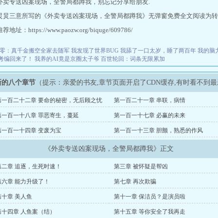
外卖专送凶案现场，全警局都蹲我，别忘记分享给朋友.
炅炅三意所写的《外卖专送凶案现场，全警局都蹲我》无弹窗免费全文阅读为转
址：https://www.paozw.org/biquge/609786/
零：真千金搬空全家去随军
我发现了世界BUG
我舔了一口太岁，睡了两百年
我的脑
考编回来了！
我养的AI竟是京圈太子爷
百世轮回：词条无限累加
新的八个章节
（提示：亲爱的书友,章节页面开启了CDN缓存,有时看不到
第一百二十二章 要命的秘密，无后顾之忧
第一百二十一章 串联，病情
第一百一十八章 罪恶寄生，蔓延
第一百一十七章 必赢的未来
第一百一十四章 变废为宝
第一百一十三章 胆颤，熟悉的作风
《外卖专送凶案现场，全警局都蹲我》正文
第二章 追逐，生死时速！
第三章 被怀疑是帮凶
第六章 能力升级了！
第七章 再次欺骗
第十章 美人鱼
第十一章 保洁员？是演员啦
第十四章 人鱼案（结）
第十五章 等你安全了我再走