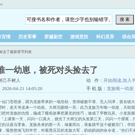
om
搜 索
市言情
历史军事
穿越架空
游戏竞技
科幻灵异
综合
头捡去了最新章节列表
唯一幼崽，被死对头捡去了
树己不树人
动 作：
开始阅读
,
加入
26-04-21 14:05:20
手 机 版：
龙族唯一幼崽
一仙门苍梧派，因为龙族带来的一场浩劫，变得破败不堪、无人问津，曾名镇大
望时，老天爷送来一个幼崽。大师兄眼睛一亮：此乃龙族万年唯一幼崽，天助我
们把对龙族的仇恨，编成了睡前故事把屠龙的技巧，做成了早教玩具。小龙崽握
！”上课第一天，闪闪一口真火，烧光了大师父的头发第三天，闪闪一个摆尾，
父的法器当零食。龙族杀来的那一天，倾巢而出，准备踏平这个破败宗门，夺回
腰，慢悠悠地飞到半空，对着黑压压的龙族大军，奶凶奶凶的命令道，“你们不