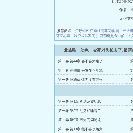
如果您喜欢
作者：
无弹窗推荐地
推荐阅读：
狂野仙医
江南烟雨葬花魂
是，伟大魔女
茸茸心声，我变成破案高手
卖萌窝是专业的，玄
龙族唯一幼崽，被死对头捡去了:最新
第一卷 第44章 会不会太难了
第一卷 第40章 头发少不能烧
第一卷 第36章 体内没有灵根
第一卷 第1章 捡到龙族幼崽
第一卷 第5章 他竟然睡着了
第一卷 第9章 因为闪闪是龙
第一卷 第13章 很不喜欢角角