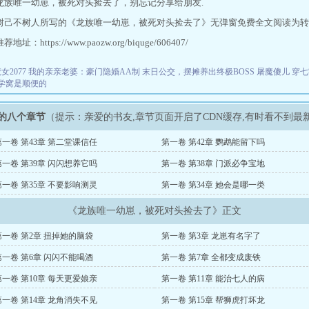
龙族唯一幼崽，被死对头捡去了，别忘记分享给朋友.
树己不树人所写的《龙族唯一幼崽，被死对头捡去了》无弹窗免费全文阅读为转
址：https://www.paozw.org/biquge/606407/
2077
我的亲亲老婆：豪门隐婚AA制
末日公交，摆摊养出终极BOSS
屠魔傻儿
穿七
学窝是顺便的
的八个章节
（提示：亲爱的书友,章节页面开启了CDN缓存,有时看不到最
第一卷 第43章 第二堂课信任
第一卷 第42章 鹦鹉能留下吗
第一卷 第39章 闪闪想养它吗
第一卷 第38章 门派必争宝地
第一卷 第35章 不要影响测灵
第一卷 第34章 她会是哪一类
《龙族唯一幼崽，被死对头捡去了》正文
第一卷 第2章 扭掉她的脑袋
第一卷 第3章 龙崽有名字了
第一卷 第6章 闪闪不能喝酒
第一卷 第7章 全都变成废铁
第一卷 第10章 每天更爱娘亲
第一卷 第11章 能治七人的病
第一卷 第14章 龙角消失不见
第一卷 第15章 帮狮虎打坏龙