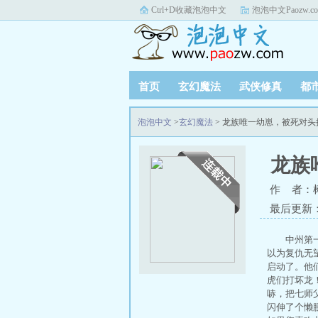
Ctrl+D收藏泡泡中文
泡泡中文Paozw.c
首页
玄幻魔法
武侠修真
都
泡泡中文
>
玄幻魔法
> 龙族唯一幼崽，被死对
龙族
作 者：
最后更新：20
中州第
以为复仇无
启动了。他
虎们打坏龙
哧，把七师
闪伸了个懒