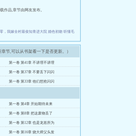
载作品,章节由网友发布。
零，我嫁全村最俊知青进大院
婚色初吻
听懂毛
新章节,可以从书架看一下是否更新。）
第一卷 第41章 不讲理不讲理
第一卷 第37章 不要丢下闪闪
第一卷 第33章 他们想抢闪闪
第一卷 第4章 开始期待未来
第一卷 第8章 把这废物丢了
第一卷 第12章 也是龙崽所为
第一卷 第16章 烧大师父头发