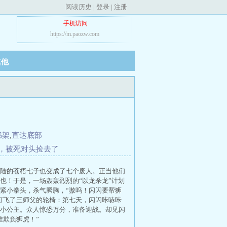
阅读历史
|
登录
|
注册
手机访问
https://m.paozw.com
其他
书架
,
直达底部
，被死对头捡去了
陆的苍梧七子也变成了七个废人。正当他们
也！于是，一场轰轰烈烈的“以龙杀龙”计划
紧小拳头，杀气腾腾，“嗷呜！闪闪要帮狮
打飞了三师父的轮椅：第七天，闪闪咔哧咔
小公主。众人惊恐万分，准备迎战。却见闪
准欺负狮虎！”