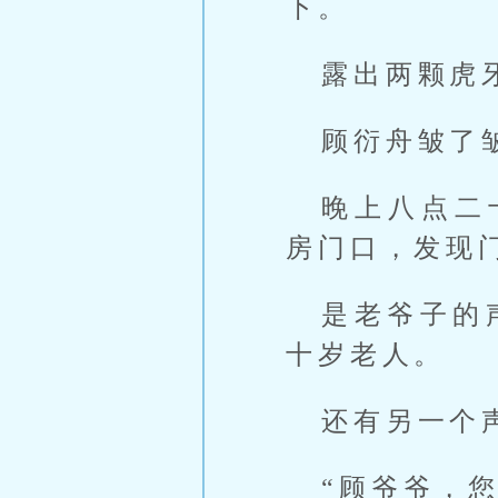
下。
露出两颗虎
顾衍舟皱了
晚上八点二
房门口，发现
是老爷子的
十岁老人。
还有另一个
“顾爷爷，