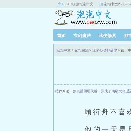
Ctrl+D收藏泡泡中文
泡泡中文Paozw.c
首页
玄幻魔法
武侠修真
都
泡泡中文
>
玄幻魔法
>
迟来心动都是你
> 第二
推荐阅读：
兽夫跟回现代后，我成了顶级大佬
逍
顾衍舟不喜
他的一天是