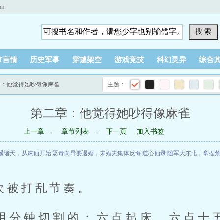
om
搜 索
市言情
历史军事
穿越架空
游戏竞技
科幻灵异
综合
章：他觉得她吵得像麻雀
主题：
第二章：他觉得她吵得像麻雀
上一章
章节列表
下一页
加入书签
←
→
遥诸天，从诛仙开始
恶毒向导要退婚，未婚夫集体反悔
道心仙录
随军大东北，拿捏
欢被打乱节奏。
用分钟切割的：六点起床，六点十