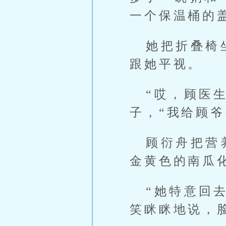
一个保温桶的
她把折叠椅
跟她平视。
“哎，顾医
子，“我给顾
顾衍舟把营
金黄色的南瓜
“她特意回
笑眯眯地说，