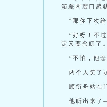
箱差两度口感
“那你下次
“好呀！不
定又要念叨了。
“不怕，他
两个人笑了
顾衍舟站在
他听出来了