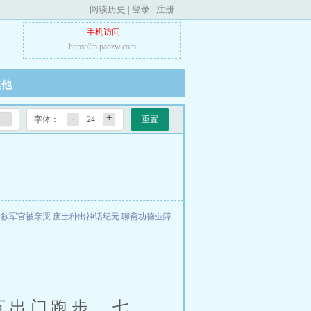
阅读历史
|
登录
|
注册
手机访问
https://m.paozw.com
其他
-
+
字体：
24
重置
禁欲军官被亲哭
废土种出神话纪元
聊斋功德业障录
剑啸天绝
穿成王爷奶妈通房，被踢
五出门跑步，七