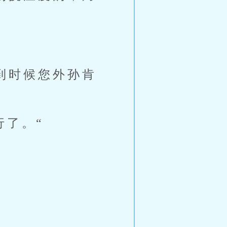
到时候您外孙肯
行了。“