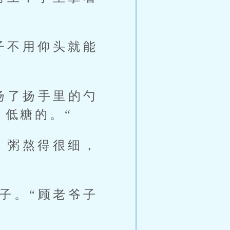
子不用仰头就能
扬了扬手里的勺
，低糖的。“
。粥熬得很细，
子。“顾老爷子