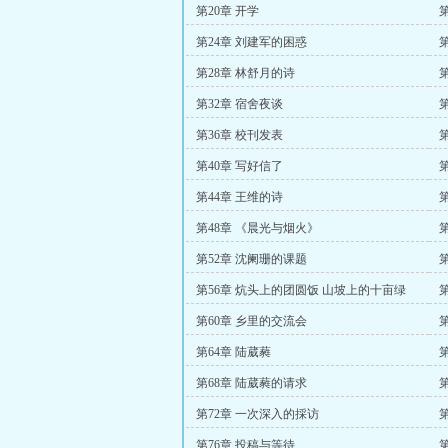
第20章 开学
第24章 刘建军的困惑
第28章 林舒月的诗
第32章 宿舍夜谈
第36章 校刊发表
第40章 写好信了
第44章 王维的诗
第48章 《晨光与烟火》
第52章 沈阑珊的课题
第56章 炕头上的团圆饭 山坡上的十亩绿
第60章 乡里的交流会
第64章 陆葳蕤
第68章 陆葳蕤的请求
第72章 一次深入的採访
第
第76章 投稿与等待