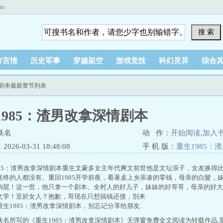
om
搜 索
市言情
历史军事
穿越架空
游戏竞技
科幻灵异
综合
情剧本最新章节列表
1985：渣男改拿深情剧本
佚名
动 作：
开始阅读
,
加入
26-03-31 18:48:08
手 机 版：
重生1985：
985：渣男改拿深情剧本重生文豪多女主年代爽文前世他是文坛浪子，女友换得
送终的人都没有。重回1985开学前夜，看著桌上乡亲凑的零钱，母亲的白髮，
狗屁！这一世，他只拿一个剧本。全村人的好儿子，妹妹的好哥哥，母亲的好大
文学！至於女人？抱歉，哥现在只想搞钱还债，別来
生1985：渣男改拿深情剧本，别忘记分享给朋友.
佚名所写的《重生1985：渣男改拿深情剧本》无弹窗免费全文阅读为转载作品,