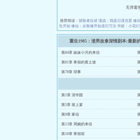
无弹窗推荐地
推荐阅读：
探险者自述
谍战：我是日谍克星
修
生开始
修仙：从散修开始道衍万法
华娱：小花们
重生1985：渣男改拿深情剧本:最新
第84章 妹妹小月的来信
第81章 寒假的黄土坡
第78章 琐事
第1章 清华园
第5章 坡上宴
第9章 家信
第
第13章 周婉的来信
第
第16章 寒假前
第