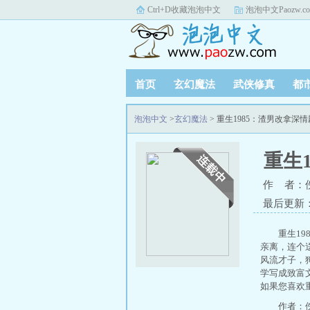
Ctrl+D收藏泡泡中文
泡泡中文Paozw.c
首页
玄幻魔法
武侠修真
都
泡泡中文
>
玄幻魔法
> 重生1985：渣男改拿深
重生
作 者：
最后更新：20
重生1
亲离，连个
风流才子，
学写成致富
如果您喜欢重
作者：