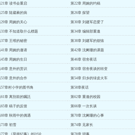
第21章 读书会重启
第22章 周婉的约稿
第25章 陆葳蕤的病
第26章 探望
第29章 周婉的关心
第30章 刘建军恋爱了
第33章 不知道取什么標题
第34章 编辑部重逢
第37章 王维的秘密
第38章 刘建军的烦恼
第41章 周婉的邀请
第42章 沈阑珊的课题
第45章 周婉的生日
第46章 宿舍夜话
第49章 意外的赏识
第50章 宿舍夜谈的转变
第53章 意外的合作
第54章 归乡的绿皮火车
第57章村小学的图书角
第58章夜话
第61章 离別前的嘱託
第62章 重逢的校园
第65章 稿子的反馈
第66章 一次长谈
第69章 秋雨中的偶遇
第70章 沈阑珊的心事
73章 初雪
第74章 见家长
第77章 《旱塬纪事》的討论
第78章 琐事