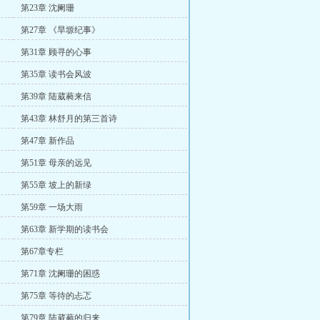
第23章 沈阑珊
第27章 《旱塬纪事》
第31章 顾寻的心事
第35章 读书会风波
第39章 陆葳蕤来信
第43章 林舒月的第三首诗
第47章 新作品
第51章 母亲的远见
第55章 坡上的新绿
第59章 一场大雨
第63章 新学期的读书会
第67章专栏
第71章 沈阑珊的困惑
第75章 等待的忐忑
第79章 陆葳蕤的归来