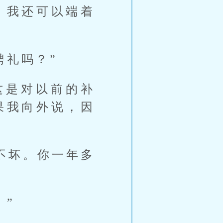
，我还可以端着
聘礼吗？”
这是对以前的补
果我向外说，因
不坏。你一年多
！”