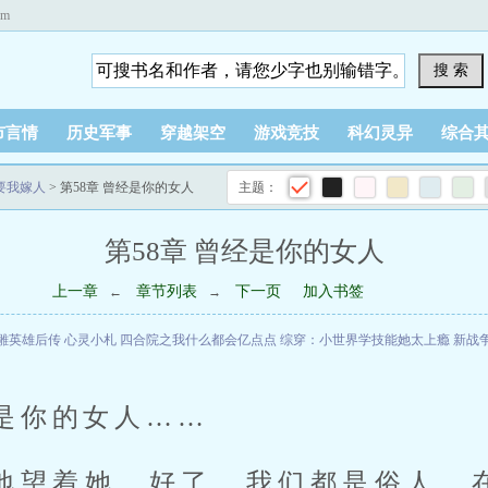
om
搜 索
市言情
历史军事
穿越架空
游戏竞技
科幻灵异
综合
要我嫁人
> 第58章 曾经是你的女人
主题：
第58章 曾经是你的女人
上一章
章节列表
下一页
加入书签
←
→
雕英雄后传
心灵小札
四合院之我什么都会亿点点
综穿：小世界学技能她太上瘾
新战
经是你的女人……
地望着她，好了，我们都是俗人，