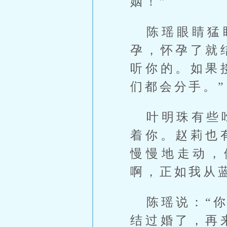
姻！”
陈瑶眼睛猛
孕，怀孕了就
听你的。如果
们都会分手。”
叶明珠有些
着你。赵莉也
慢慢地走动，
啊，正如我从
陈瑶说：“
结过婚了，再