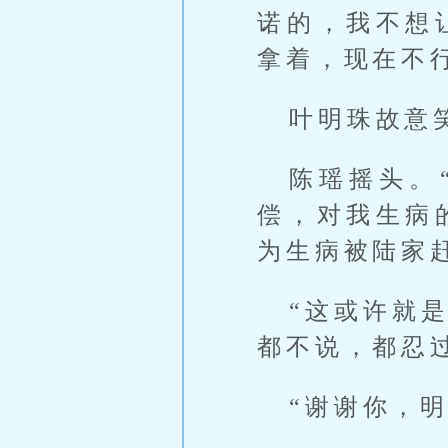
诺的，我不想
拿着，现在不
叶明珠故意
陈瑶摇头。
偿，对我生病
为生病被陆家
“这或许就
都不说，都忍
“谢谢你，