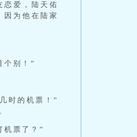
友恋爱，陆天佑
，因为他在陆家
道个别！”
几时的机票！”
。
订机票了？”