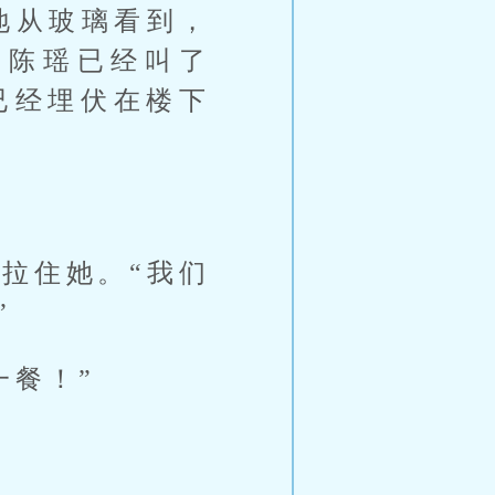
地从玻璃看到，
道陈瑶已经叫了
已经埋伏在楼下
”
拉住她。“我们
”
一餐！”