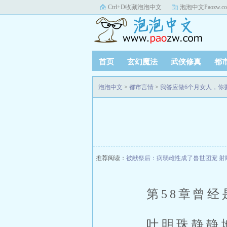
Ctrl+D收藏泡泡中文
泡泡中文Paozw.c
首页
玄幻魔法
武侠修真
都
泡泡中文
>
都市言情
>
我答应做6个月女人，你
推荐阅读：
被献祭后：病弱雌性成了兽世团宠
射
第58章曾
叶明珠静静