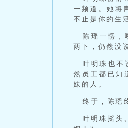
一频道。她将
不止是你的生
陈瑶一愣，
两下，仍然没
叶明珠也不
然员工都已知
妹的人。
终于，陈瑶
叶明珠摇头