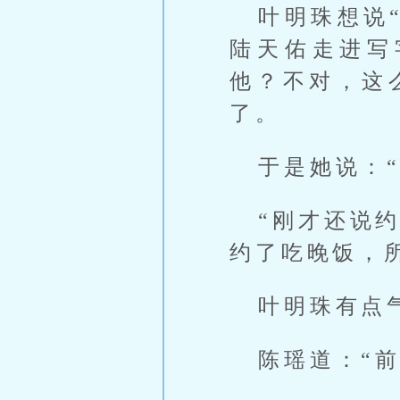
叶明珠想说
陆天佑走进写
他？不对，这
了。
于是她说：
“刚才还说
约了吃晚饭，
叶明珠有点
陈瑶道：“