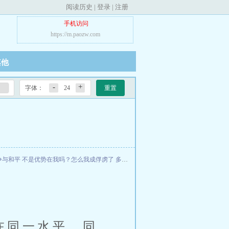
阅读历史
|
登录
|
注册
手机访问
https://m.paozw.com
其他
-
+
字体：
24
重置
争与和平
不是优势在我吗？怎么我成俘虏了
多宝风云录
四合院之长途司机
末日求生：
在同一水平、同