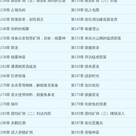
第134章 熔岩矿洞（五）熔岩矿洞内的古遗
第135章 熔岩矿洞（六）归途
第138章 占领岛屿
第139章 陷入包围
第142章 部落惊变，创世易主
第143章 前往湖泊建造困龙房
第146章 别样的相聚
第147章 相邀雪山
第150章 准备出发智慧矿洞，目标：稳重神
第151章 来自火山脚的猛虎部落
154章 斑龙
第155章 驯服斑龙
第158章 稳重神器
第159章 拜访猛虎部落
第162章 遭遇精英迅猛龙
第163章 猎杀梁龙
第166章 巨兽惊魂
第167章 战前时光
第170章 击杀育母蜘蛛，解锁泰克装备
第171章 划分组别
第174章 首次使用饲料，驯服角鼻龙
第175章 驯服雷龙
178章 烙印
第179章 剑射鱼的突袭
第182章 团结矿洞（二）到达内部
第183章 团结矿洞（三）继续深入
第186章 杀戮狂潮
第187章 前往恶魔岛
第190章 进入吞噬矿洞
第191章 吞噬神器