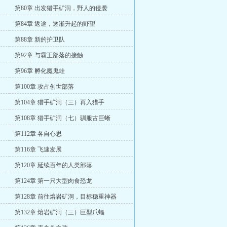
第80章 出发猎手矿洞，野人的侵袭
第84章 返途，逐渐升起的野望
第88章 新的护卫队
第92章 与霸王部落的接触
第96章 孵化魔鬼蛙
第100章 攻占创世部落
第104章 猎手矿洞（三）再入猎手
第108章 猎手矿洞（七）驯服古巨蜥
第112章 各自心思
第116章 飞速发展
第120章 延续百年的人类部落
第124章 第一只大型肉食恐龙
第128章 前往熔岩矿洞，目标稳重神器
第132章 熔岩矿洞（三）巨型爪蝠