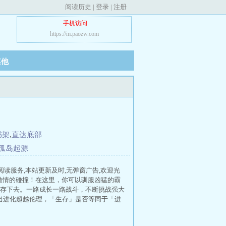
阅读历史
|
登录
|
注册
手机访问
https://m.paozw.com
其他
书架
,
直达底部
孤岛起源
读服务,本站更新及时,无弹窗广告,欢迎光
血与激情的碰撞！在这里，你可以驯服凶猛的霸
存下去。一路成长一路战斗，不断挑战强大
当进化超越伦理，「生存」是否等同于「进