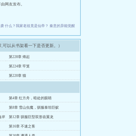
节由网友发布。
逆袭
什么？我家老祖竟是仙帝？
秦意的异能觉醒
节,可以从书架看一下是否更新。）
第228章 烽起
第224章 牢笼
第220章 猫
第4章 红方舟，暗处的眼睛
第8章 雪山虫魔，驯服泰坦巨蚁
海岸
第12章 驯服巨型双形齿翼龙
第16章 不速之客
第20章 遭遇人类