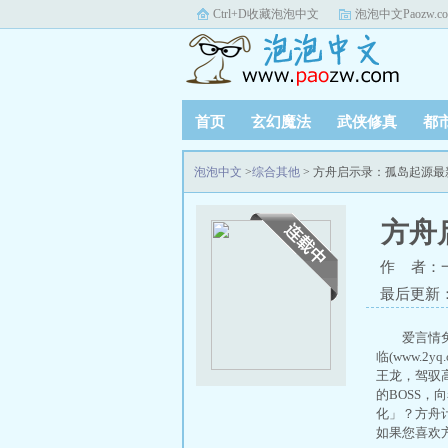
Ctrl+D收藏泡泡中文
泡泡中文Paozw.c
首页
玄幻魔法
武侠修真
都
泡泡中文
>
综合其他
> 方舟启示录：孤岛起源
方舟
作 者：
最后更新：20
爱言情
临(www.
王龙，驾驭
的BOSS
化」？方舟
如果您喜欢