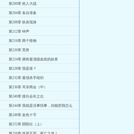
第200章 抢人大战
第204章 各自准备
第208章 狄炎现身
第212章 钟声
第216章 两个怪物
第220章 荒兽
第224章 拥有最顶级血统的妖兽
第228章 我是谁？
第232章 最强杀手组织
第236章 耳东商会（中）
第240章 接任会长之位
第244章 我就是没事找事，你能把我怎么
样？
第248章 血色十字
第252章 阴阳社（上）
第256章 筑基五层，死亡之道！