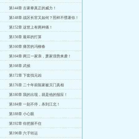
第144章 古家拳真正的威力！
第148章 战区长官又如何？照样不惯著你！
第152章 这世上有两种痛！
第156章 最坏的打算
第160章 痛苦的冯柳春
第164章 两江一家亲，萧家强势来袭！
第168章 武侯
第172章 下套找元凶
第176章 二十年前陈家被灭门真相
！
第180章 我的出现，就是他的报应！
第184章 一刻不停，杀到江北！
第188章 小心眼
第192章 你把握不住
第196章 六子转运