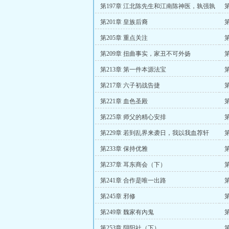
第197章 江北陈先生和江南陈神医，孰强孰
第
弱？
第201章 皇族后裔
第205章 重点关注
第209章 扭曲事实，家丑不可外扬
第213章 第一件本源法宝
第217章 六子初战告捷
第221章 血色圣殿
凡
第225章 师父的精心安排
第229章 若到乱界来袭日，我以我血荐轩
第
辕！
第233章 保持优雅
第237章 耳东商会（下）
第241章 合作是唯一出路
第245章 邪修
枉
第249章 魏家有內鬼
第253章 阴阳社（下）
第