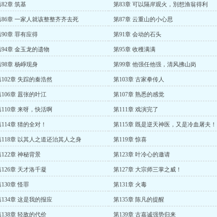
82章 筑基
第83章 可以隔岸观火，別想渔翁得利
第86章 一家人就该整整齐齐去死
第87章 云重山的小心思
第90章 罪有应得
第91章 会动的石头
第94章 金玉龙的遗物
第95章 收穫满满
第98章 杨崢现身
第99章 他强任他强，清风拂山岗
第102章 失踪的秦浩然
第103章 古家拳传人
第106章 囂张的叶江
第107章 熟悉的感觉
第110章 来呀，快活啊
第111章 戏演完了
第114章 猜的全对！
第115章 既是逆天神医，又是冷血屠夫！
第118章 以其人之道还治其人之身
第119章 惊喜
第122章 神秘背景
第123章 叶冷心的邀请
第126章 天才洛千凝
第127章 大宗师三掌之威！
130章 怪罪
第131章 火毒
第134章 这是我的报应
第135章 陈凡的提醒
第138章 轻敌的代价
第139章 古嘉诚强势归来