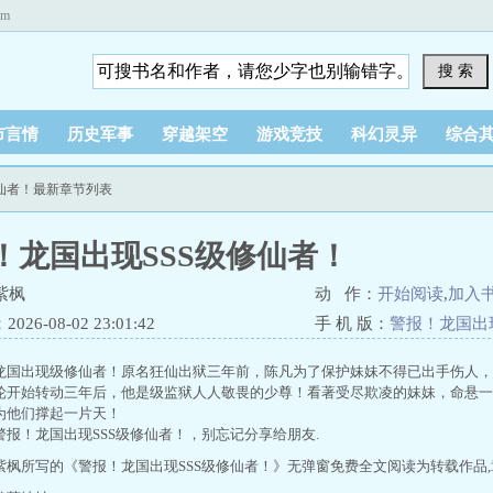
om
搜 索
市言情
历史军事
穿越架空
游戏竞技
科幻灵异
综合
修仙者！最新章节列表
！龙国出现SSS级修仙者！
紫枫
动 作：
开始阅读
,
加入
26-08-02 23:01:42
手 机 版：
警报！龙国出
龙国出现级修仙者！原名狂仙出狱三年前，陈凡为了保护妹妹不得已出手伤人，
轮开始转动三年后，他是级监狱人人敬畏的少尊！看著受尽欺凌的妹妹，命悬一
为他们撑起一片天！
警报！龙国出现SSS级修仙者！，别忘记分享给朋友.
紫枫所写的《警报！龙国出现SSS级修仙者！》无弹窗免费全文阅读为转载作品