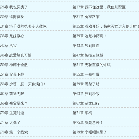
第26章 我也买房了
第27章 我不住这里，我住別墅区
第30章 追悔莫及
第31章 冤家路窄
第34章 洛千凝的执著令人敬佩
第35章 游戏开始，韩家灭亡进入倒计时
第38章 兄妹谈心
第39章 这是神药啊！
42章 活宝
第43章 气到吐血
第46章 恋爱脑真可怕
第47章 婉拒云倾城
第50章 神药十全散
第51章 无耻至极的许斌
第54章 父母下跪
第55章 一拳打爆
第58章 少尊一怒，灭你满门！
第59章 恩怨了结
第62章 前途无限
第63章 狂到极致
第66章 岳父要来？
第67章 臥龙山行
第70章 生死时速
第71章 车祸
第74章 太像了
第75章 就是意外！
第78章 第一个线索
第79章 李昭昭惊呆了