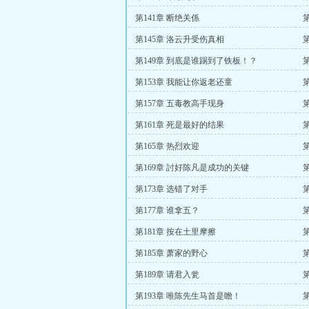
第141章 断绝关係
第145章 洛云升受伤真相
第149章 到底是谁踢到了铁板！？
第153章 我能让你返老还童
第157章 五毒教高手现身
第161章 死是最好的结果
第165章 热烈欢迎
第169章 討好陈凡是成功的关键
第173章 选错了对手
第177章 谁拿五？
第181章 按在土里摩擦
第185章 萧家的野心
第189章 请君入瓮
第193章 唯陈先生马首是瞻！
第