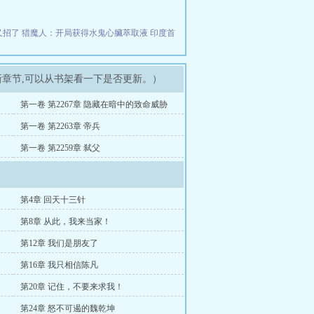
又招了
猎魔人：开局获得水鬼心臟萃取液
印度首
新章节,可以从书架看一下是否更新。）
第一卷 第2267章 隐藏在暗中的致命威胁
第一卷 第2263章 帝兵
第一卷 第2259章 弑父
第4章 回天十三针
第8章 从此，我来当家！
第12章 我们是朋友了
第16章 我只相信陈凡
！
第20章 记住，不要来求我！
第24章 怒不可遏的魏乾坤