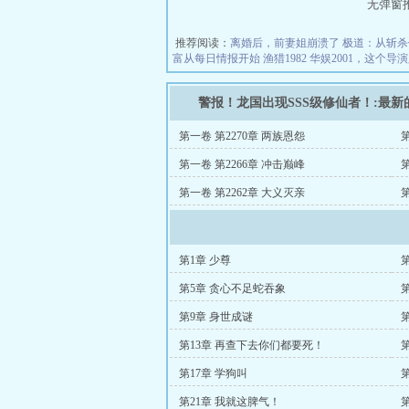
无弹窗推荐地
推荐阅读：
离婚后，前妻姐崩溃了
极道：从斩杀
富从每日情报开始
渔猎1982
华娱2001，这个导
警报！龙国出现SSS级修仙者！:最
第一卷 第2270章 两族恩怨
第一卷 第2266章 冲击巅峰
第一卷 第2262章 大义灭亲
第1章 少尊
第5章 贪心不足蛇吞象
第9章 身世成谜
第
第13章 再查下去你们都要死！
第17章 学狗叫
第21章 我就这脾气！