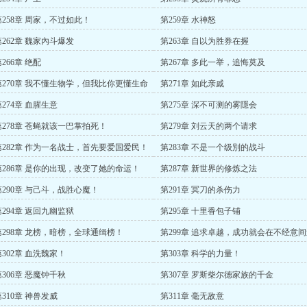
第258章 周家，不过如此！
第259章 水神怒
第262章 魏家內斗爆发
第263章 自以为胜券在握
266章 绝配
第267章 多此一举，追悔莫及
第270章 我不懂生物学，但我比你更懂生命
第271章 如此亲戚
第274章 血腥生意
第275章 深不可测的雾隱会
第278章 苍蝇就该一巴掌拍死！
第279章 刘云天的两个请求
第282章 作为一名战士，首先要爱国爱民！
第283章 不是一个级別的战斗
第286章 是你的出现，改变了她的命运！
第287章 新世界的修炼之法
第290章 与己斗，战胜心魔！
第291章 冥刀的杀伤力
第294章 返回九幽监狱
第295章 十里香包子铺
第298章 龙榜，暗榜，全球通缉榜！
第299章 追求卓越，成功就会在不经意
上你！
第302章 血洗魏家！
第303章 科学的力量！
第306章 恶魔钟千秋
第307章 罗斯柴尔德家族的千金
第310章 神兽发威
第311章 毫无敌意