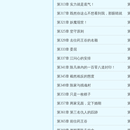
第313章 实力就是底气！
第317章 既然你这么不想看到我，那眼睛就
別要了！
第321章 妖魔现世！
第325章 坚守原则
第329章 去往药王谷的名额
第333章 委屈
第337章 江问心的安排
第341章 陈凡体內的一百零八道封印！
第345章 截然相反的態度
第349章 陈家与残魂村
第353章 只是一枚棋子
第357章 两家见面，定下婚期
第361章 第三名仇人的踪跡
第365章 前往药王谷