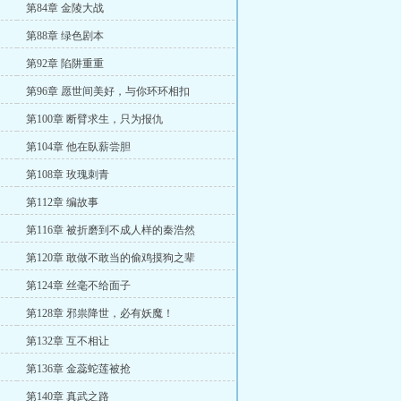
第84章 金陵大战
第88章 绿色剧本
第92章 陷阱重重
第96章 愿世间美好，与你环环相扣
第100章 断臂求生，只为报仇
第104章 他在臥薪尝胆
第108章 玫瑰刺青
第112章 编故事
第116章 被折磨到不成人样的秦浩然
第120章 敢做不敢当的偷鸡摸狗之辈
第124章 丝毫不给面子
第128章 邪祟降世，必有妖魔！
第132章 互不相让
第136章 金蕊蛇莲被抢
第140章 真武之路