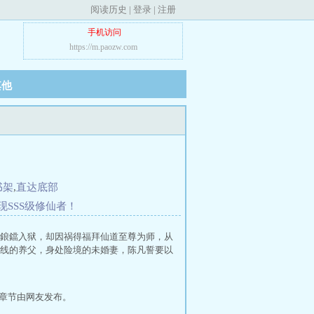
阅读历史
|
登录
|
注册
手机访问
https://m.paozw.com
其他
书架
,
直达底部
现SSS级修仙者！
鋃鐺入狱，却因祸得福拜仙道至尊为师，从
线的养父，身处险境的未婚妻，陈凡誓要以
,章节由网友发布。