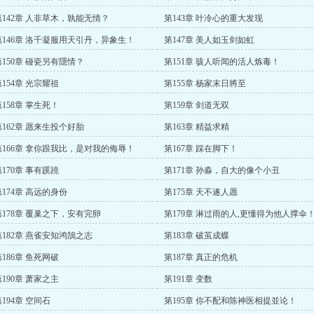
第142章 人非草木，孰能无情？
第143章 叶冷心的重大发现
第146章 洛千凝服用天引丹，异象生！
第147章 美人如玉剑如虹
第150章 碰瓷另有隱情？
第151章 骇人听闻的活人炼毒！
第154章 光宗耀祖
第155章 杨家末日將至
第158章 掌生死！
第159章 剑道无双
第162章 愿来生投个好胎
第163章 精益求精
第166章 拿你跟我比，是对我的侮辱！
第167章 踩在脚下！
第170章 事有蹊蹺
第171章 孙淼，自大的像个小丑
第174章 高远的身份
第175章 天不遂人愿
第178章 覆巢之下，安有完卵
第179章 淋过雨的人,更懂得为他人撑伞
第182章 燕雀安知鸿鵠之志
第183章 破茧成蝶
第186章 鱼死网破
第187章 真正的危机
第190章 萧家之主
第191章 变数
194章 空间石
第195章 你不配和陈神医相提並论！