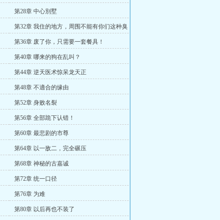
第28章 中心別墅
第32章 我住的地方，周围不能有你们这种臭
虫！
！
第36章 废了你，只需要一套餐具！
第40章 哪来的狗在乱叫？
第44章 逆天医术惊呆龙天正
第48章 不適合的缘由
第52章 身败名裂
第56章 全部跪下认错！
第60章 最悲剧的市尊
第64章 以一敌二，完全碾压
第68章 神秘的古嘉诚
第72章 统一口径
第76章 为难
第80章 以后再也不装了