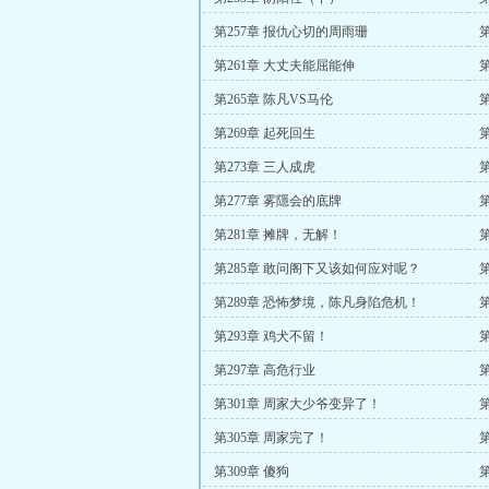
第257章 报仇心切的周雨珊
第261章 大丈夫能屈能伸
第265章 陈凡VS马伦
第
第269章 起死回生
第273章 三人成虎
第277章 雾隱会的底牌
第281章 摊牌，无解！
第285章 敢问阁下又该如何应对呢？
第289章 恐怖梦境，陈凡身陷危机！
第293章 鸡犬不留！
第297章 高危行业
第301章 周家大少爷变异了！
第305章 周家完了！
第309章 傻狗