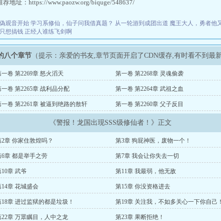
址：https://www.paozw.org/biquge/548637/
偽观音开始
学习系修仙，仙子问我借真题？
从一轮游到成团出道
魔王大人，勇者他
演只想搞钱
正经人谁练飞剑啊
新的八个章节
（提示：亲爱的书友,章节页面开启了CDN缓存,有时看不到最
第一卷 第2269章 怒火滔天
第一卷 第2268章 灵魂偷袭
第一卷 第2265章 战利品分配
第一卷 第2264章 武祖之血
第一卷 第2261章 被逼到绝路的敖轩
第一卷 第2260章 父子反目
《警报！龙国出现SSS级修仙者！》正文
第2章 你家住敦煌吗？
第3章 狗屁神医，废物一个！
第6章 都是举手之劳
第7章 我会让你失去一切
10章 武爷
第11章 我最弱，他无敌
第14章 花城盛会
第15章 你没资格进去
第18章 进过监狱的都是垃圾！
第19章 关注我，不如多关心一下你自己
第22章 万眾瞩目，人中之龙
第23章 果断拒绝！