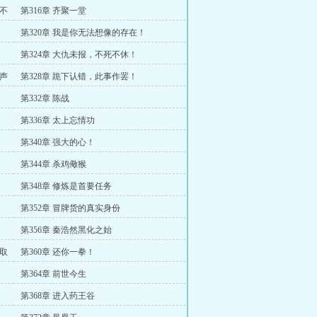
更不
第316章 齐聚一堂
第320章 我是你无法想像的存在！
第324章 大仇未报，不死不休！
说声
第328章 跪下认错，此事作罢！
第332章 陈战
第336章 太上忘情功
第340章 强大的心！
第344章 杀鸡儆猴
第348章 修炼是首要任务
第352章 冒牌货的真实身份
第356章 秦浩然黑化之始
自取
第360章 还你一拳！
第364章 前世今生
第368章 进入药王谷