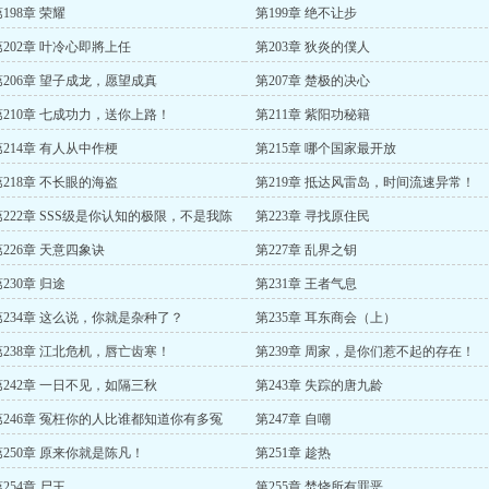
198章 荣耀
第199章 绝不让步
第202章 叶冷心即將上任
第203章 狄炎的僕人
第206章 望子成龙，愿望成真
第207章 楚极的决心
第210章 七成功力，送你上路！
第211章 紫阳功秘籍
第214章 有人从中作梗
第215章 哪个国家最开放
第218章 不长眼的海盗
第219章 抵达风雷岛，时间流速异常！
第222章 SSS级是你认知的极限，不是我陈
第223章 寻找原住民
的极限
第226章 天意四象诀
第227章 乱界之钥
230章 归途
第231章 王者气息
第234章 这么说，你就是杂种了？
第235章 耳东商会（上）
第238章 江北危机，唇亡齿寒！
第239章 周家，是你们惹不起的存在！
第242章 一日不见，如隔三秋
第243章 失踪的唐九龄
第246章 冤枉你的人比谁都知道你有多冤
第247章 自嘲
！
第250章 原来你就是陈凡！
第251章 趁热
254章 尸王
第255章 焚烧所有罪恶