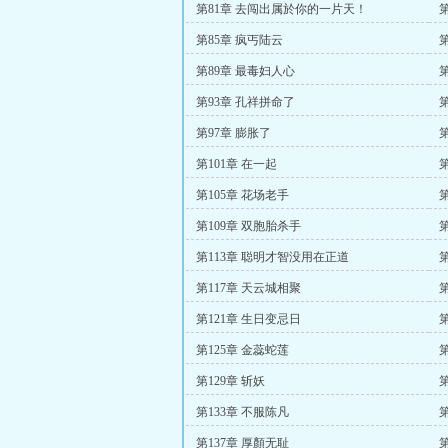
第81章 去闯出属於你的一片天！
第
第85章 疯丐陆云
第89章 最毒妇人心
第93章 孔祥拼命了
第97章 膨胀了
第101章 在一起
第105章 花场老手
第109章 双胞胎杀手
第113章 聪明才智没用在正道
第117章 天云城相聚
第121章 生日变忌日
第125章 金蕊蛇莲
第129章 斩妖
第
第133章 不服陈凡
第137章 厚顏无耻