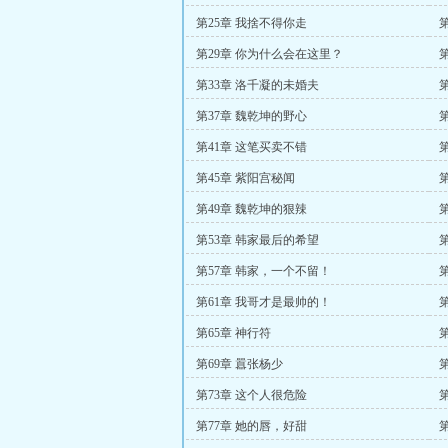
第25章 我捨不得你走
第29章 你为什么会在这里？
第33章 洛千凝的未婚夫
第37章 魏乾坤的野心
第41章 这笔买卖不错
第
第45章 紫阳宫秘闻
第49章 魏乾坤的狠辣
第53章 韩家最后的希望
第57章 韩家，一个不留！
第61章 我哥才是最帅的！
第65章 神行符
第69章 囂张杨少
第73章 这个人很危险
第77章 她的唇，好甜