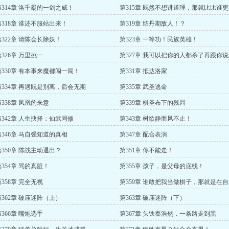
第314章 洛千凝的一剑之威！
第315章 既然不想讲道理，那就比比谁
讲道理！
第318章 谁还不服站出来！
第319章 结丹期敌人！？
第322章 请陈会长除妖！
第323章 一等功！民族英雄！
第326章 万里挑一
第327章 我可以把你的人都杀了再跟你
对不起吗？
第330章 有本事来魔都闯一闯！
第331章 抵达洛家
第334章 再遇既是別离，后会无期
第335章 武圣逃命
第338章 凤凰的来意
第339章 棋圣布下的残局
第342章 人生抉择：仙武同修
第343章 树欲静而风不止！
第346章 马自强知道的真相
第347章 配合表演
第350章 陈战主动退出？
第351章 你不能走！
第354章 骂的真脏！
第355章 孩子，是父母的底线！
第358章 完全无视
第359章 谁敢把我当做棋子，那就是在
灭亡！
第362章 破庙迷阵（上）
第363章 破庙迷阵（下）
第366章 嘴炮选手
第367章 头铁秦浩然，一条路走到黑