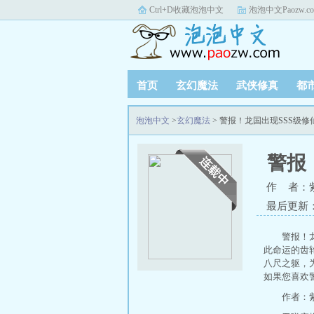
Ctrl+D收藏泡泡中文
泡泡中文Paozw.c
首页
玄幻魔法
武侠修真
都
泡泡中文
>
玄幻魔法
> 警报！龙国出现SSS级
警报
作 者：
最后更新：20
警报！
此命运的齿
八尺之躯，
如果您喜欢
作者：