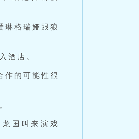
爱琳格瑞娅跟狼
入酒店。
合作的可能性很
。
从龙国叫来演戏