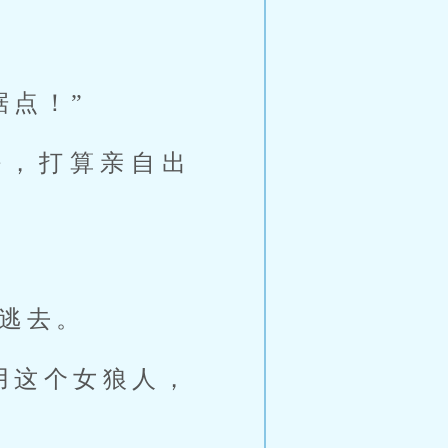
据点！”
好，打算亲自出
逃去。
用这个女狼人，