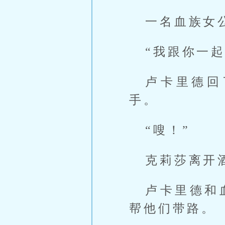
一名血族女
“我跟你一
卢卡里德回
手。
“嗖！”
克莉莎离开
卢卡里德和
帮他们带路。