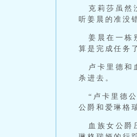
克莉莎虽然
听姜晨的准没
姜晨在一栋
算是完成任务
卢卡里德和
杀进去。
“卢卡里德
公爵和爱琳格
血族女公爵
琳格瑞娅的行