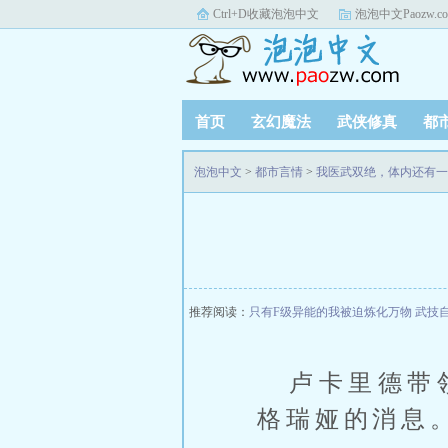
Ctrl+D收藏泡泡中文
泡泡中文Paozw.c
首页
玄幻魔法
武侠修真
都
泡泡中文
>
都市言情
>
我医武双绝，体内还有一
推荐阅读：
只有F级异能的我被迫炼化万物
武技
卢卡里德带
格瑞娅的消息