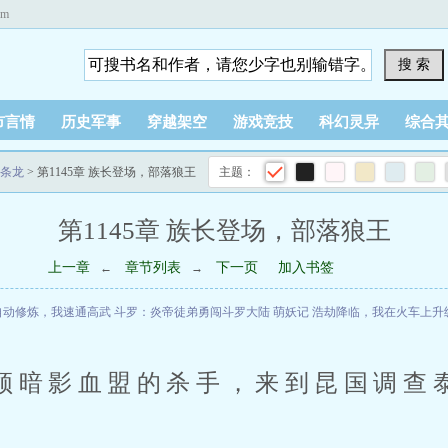
om
搜 索
市言情
历史军事
穿越架空
游戏竞技
科幻灵异
综合
条龙
> 第1145章 族长登场，部落狼王
主题：
第1145章 族长登场，部落狼王
上一章
章节列表
下一页
加入书签
←
→
自动修炼，我速通高武
斗罗：炎帝徒弟勇闯斗罗大陆
萌妖记
浩劫降临，我在火车上升
领暗影血盟的杀手，来到昆国调查
。