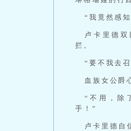
“我竟然感
卢卡里德双
拦。
“要不我去
血族女公爵
“不用，除
手！”
卢卡里德自