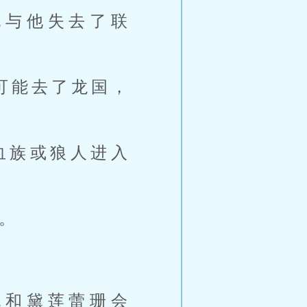
也与他失去了联
可能去了龙国，
血族或狼人进入
。
妮和黛莲蕾珊会