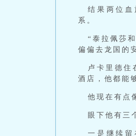
结果两位血
系。
“泰拉佩莎
偏偏去龙国的
卢卡里德住
酒店，他都能
他现在有点
眼下他有三
一是继续留