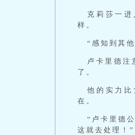
克莉莎一进
样。
“感知到其
卢卡里德注
了。
他的实力比
在。
“卢卡里德
这就去处理！”