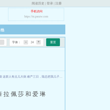
阅读历史
|
登录
|
注册
手机访问
https://m.paozw.com
其他
-
+
字体：
24
重置
级
这群人有点儿大病
难产三日，陆总把我儿子送给白月光
消失的情人
一吻定情：特
泰拉佩莎和爱琳