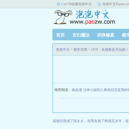
Ctrl+D收藏泡泡中文
泡泡中文Paozw.c
首页
玄幻魔法
武侠修真
都
泡泡中文
>
都市言情
>
1979：未婚妻是天仙妈
>
推荐阅读：
诡血债
法神小姐拒入勇者后宫是我的
退婚后我成了陆太太，前男友疯了
刚满五岁半，老