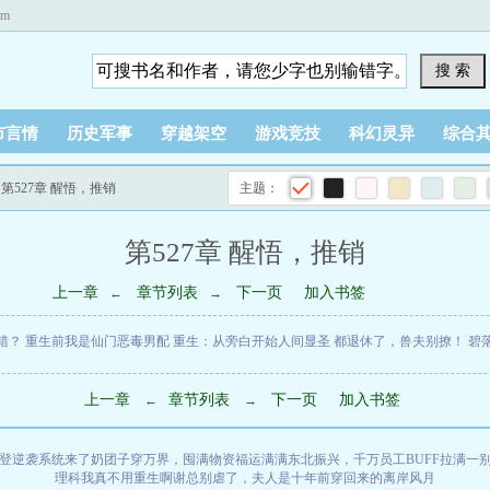
om
搜 索
市言情
历史军事
穿越架空
游戏竞技
科幻灵异
综合
 第527章 醒悟，推销
主题：
第527章 醒悟，推销
上一章
章节列表
下一页
加入书签
←
→
错？
重生前我是仙门恶毒男配
重生：从旁白开始人间显圣
都退休了，兽夫别撩！
碧
上一章
章节列表
下一页
加入书签
←
→
登逆袭系统来了
奶团子穿万界，囤满物资福运满满
东北振兴，千万员工BUFF拉满
一
理科
我真不用重生啊
谢总别虐了，夫人是十年前穿回来的
离岸风月