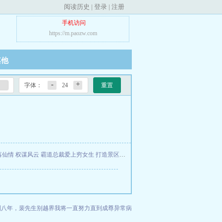
阅读历史
|
登录
|
注册
手机访问
https://m.paozw.com
其他
-
+
字体：
24
重置
落仙情
权谋风云
霸道总裁爱上穷女生
打造景区，我的NPC来自古代！
巽澜图
别八年，裴先生别越界
我将一直努力直到成尊
异常病