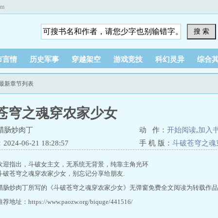
om
搜 索
市言情
历史军事
穿越架空
游戏竞技
科幻灵异
综合
女最新章节列表
苍穹之魂穿农家少女
腊肠炒肉丁
动 作：
开始阅读
,
加入
24-06-21 18:28:57
手 机 版：
斗破苍穹之魂
欢迎指出，斗破女主文，无系统无背景，纯靠主角光环
斗破苍穹之魂穿农家少女，别忘记分享给朋友.
腊肠炒肉丁所写的《斗破苍穹之魂穿农家少女》无弹窗免费全文阅读为转载作品
址：https://www.paozw.org/biquge/441516/