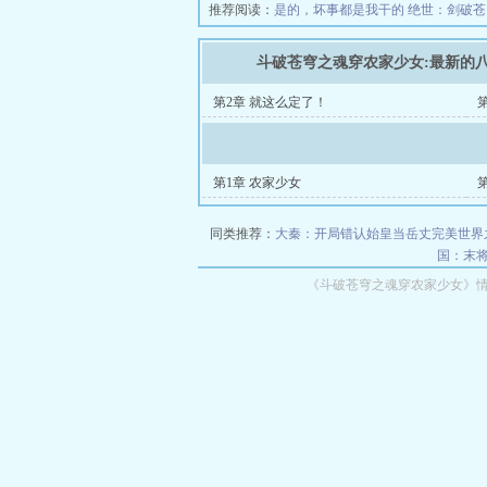
推荐阅读：
是的，坏事都是我干的
绝世：剑破苍
斗破苍穹之魂穿农家少女:最新的
第2章 就这么定了！
第1章 农家少女
同类推荐：
大秦：开局错认始皇当岳丈
完美世界
国：末
《斗破苍穹之魂穿农家少女》