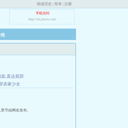
阅读历史
|
登录
|
注册
手机访问
https://m.paozw.com
其他
书架
,
直达底部
穿农家少女
,章节由网友发布。