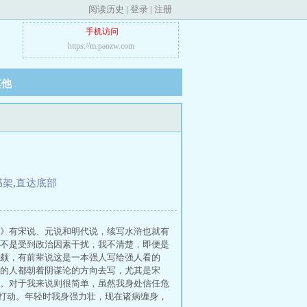
阅读历史
|
登录
|
注册
手机访问
https://m.paozw.com
其他
书架
,
直达底部
》有宋说、元说和明代说，续写水浒也就有
不是受到政治因素干扰，我不清楚，即便是
颇，有前辈说这是一本强人写给强人看的
的人都朝着阴谋论的方向去写，尤其是宋
。对于我来说则很简单，虽然我身处信任危
所打动。年轻时我身强力壮，现在诸病缠身，