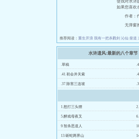
使我对水浒
如果您喜欢
作者：
无弹窗推荐地
推荐阅读：
重生开浪
我有一把杀戮剑
沁仙
柴道
水浒遗风:最新的八个章节
.草稿
.
.41.初会并关索
.
.37.除害三连坡
.
1.怒打三头狸
5.醉戏母夜叉
9.智杀恶道人
1
13.斫蛇两界山