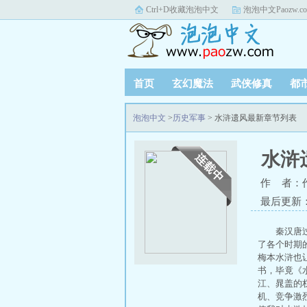
Ctrl+D收藏泡泡中文
泡泡中文Paozw.c
首页
玄幻魔法
武侠修真
都
泡泡中文
>
历史军事
> 水浒遗风最新章节列表
水浒
作 者：作
最后更新：20
秦汉唐
了各个时期
梅本水浒也
书，毕竟《
江、晁盖的
机、竞争激