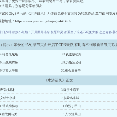
故事有了更深一层的认识，试着动笔写一写，诸君莫笑吧。
水浒遗风，别忘记分享给朋友.
作家99GbgS所写的《水浒遗风》无弹窗免费全文阅读为转载作品,章节由网友发
址：https://www.paozw.org/biquge/441497/
末日夕晖
狐妖小红娘：开局圈外逃命
极恶邪灵
都重生了谁还不玩把大的
恋恋青春
姜
（提示：亲爱的书友,章节页面开启了CDN缓存,有时看不到最新章节,可
44.得名九尾龟
.43.夜走独松梁
40.大战观前桥
.39.力断宣父碑
36.访贤太平庄
35.夜会集春亭
《水浒遗风》正文
2.夜宿桃花村
3.降服小霸王
6.义结十字坡
7.脱险高亭城
0. 逞威榆林巷
11.血洗丁甲山
14.独战倒马关
15.入伙清风山