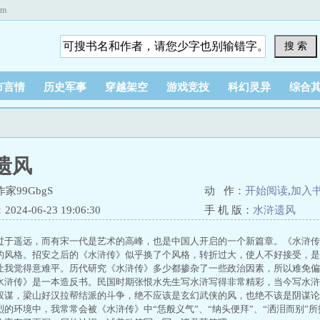
om
搜 索
市言情
历史军事
穿越架空
游戏竞技
科幻灵异
综合
遗风
家99GbgS
动 作：
开始阅读
,
加入
24-06-23 19:06:30
手 机 版：
水浒遗风
过于遥远，而有宋一代是艺术的高峰，也是中国人开启的一个新篇章。《水浒传
的风格。招安之后的《水浒传》似乎换了个风格，转折过大，使人不好接受，是
让我觉得意难平。历代研究《水浒传》多少都掺杂了一些政治因素，所以难免偏
水浒传》是一本造反书。民国时期张恨水先生写水浒写得非常精彩，当今写水浒
权谋，梁山好汉拉帮结派的斗争，绝不应该是玄幻武侠的风，也绝不该是阴谋论
烈的环境中，我常常会被《水浒传》中“恁般义气”、“纳头便拜”、“洒泪而别”