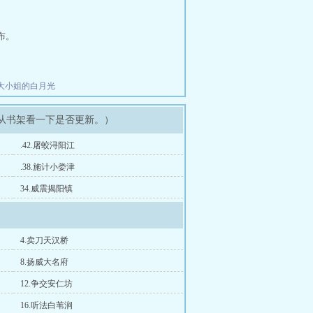
布。
大小姐的白月光
以从书架看一下是否更新。）
.42.屠蛟浔阳江
.38.施计小娄津
34.威震揭阳镇
4.卖刀天汉桥
8.扬威大名府
12.争交安仁坊
16.听法白苇涧