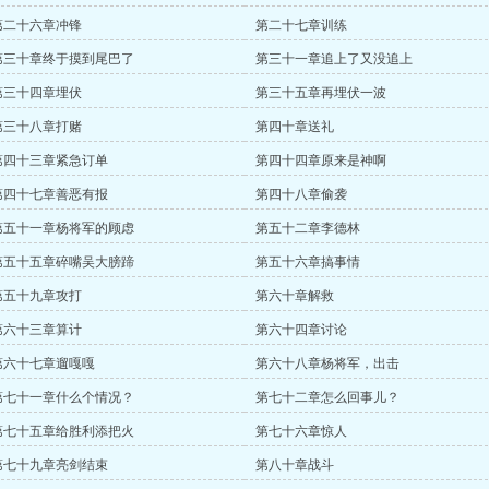
第二十六章冲锋
第二十七章训练
第三十章终于摸到尾巴了
第三十一章追上了又没追上
第三十四章埋伏
第三十五章再埋伏一波
第三十八章打赌
第四十章送礼
第四十三章紧急订单
第四十四章原来是神啊
第四十七章善恶有报
第四十八章偷袭
第五十一章杨将军的顾虑
第五十二章李德林
第五十五章碎嘴吴大膀蹄
第五十六章搞事情
第五十九章攻打
第六十章解救
第六十三章算计
第六十四章讨论
第六十七章遛嘎嘎
第六十八章杨将军，出击
第七十一章什么个情况？
第七十二章怎么回事儿？
第七十五章给胜利添把火
第七十六章惊人
第七十九章亮剑结束
第八十章战斗