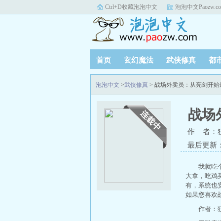
Ctrl+D收藏泡泡中文
泡泡中文Paozw.c
首页
玄幻魔法
武侠修真
都
泡泡中文
>
武侠修真
> 战场外卖员：从亮剑开
战场
作 者：
最后更新：20
我就吃
大拿，吃鸡
有，系统也
如果您喜欢
作者：