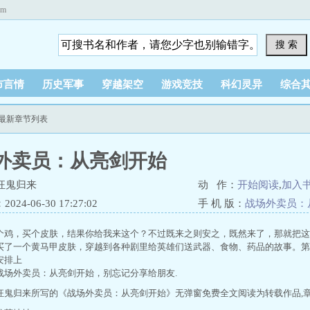
om
搜 索
市言情
历史军事
穿越架空
游戏竞技
科幻灵异
综合
始最新章节列表
外卖员：从亮剑开始
狂鬼归来
动 作：
开始阅读
,
加入
24-06-30 17:27:02
手 机 版：
战场外卖员：
个鸡，买个皮肤，结果你给我来这个？不过既来之则安之，既然来了，那就把这
买了一个黄马甲皮肤，穿越到各种剧里给英雄们送武器、食物、药品的故事。第
安排上
战场外卖员：从亮剑开始，别忘记分享给朋友.
狂鬼归来所写的《战场外卖员：从亮剑开始》无弹窗免费全文阅读为转载作品,