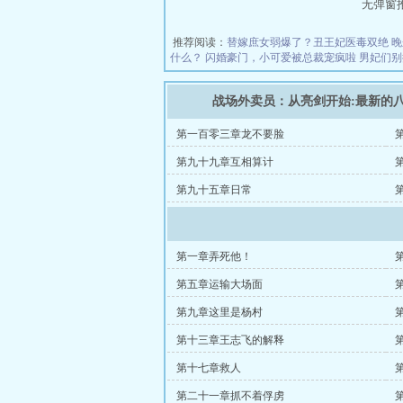
无弹窗推荐地
推荐阅读：
替嫁庶女弱爆了？丑王妃医毒双绝
晚
什么？
闪婚豪门，小可爱被总裁宠疯啦
男妃们别
战场外卖员：从亮剑开始:最新的
第一百零三章龙不要脸
第九十九章互相算计
第九十五章日常
第一章弄死他！
第五章运输大场面
第九章这里是杨村
第十三章王志飞的解释
第十七章救人
第二十一章抓不着俘虏