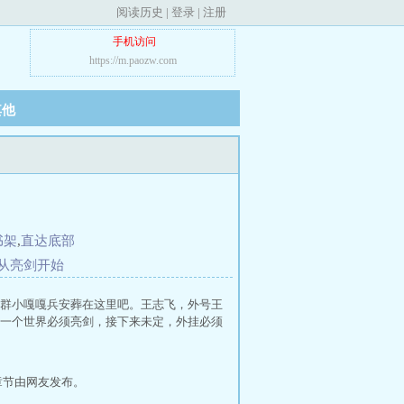
阅读历史
|
登录
|
注册
手机访问
https://m.paozw.com
其他
书架
,
直达底部
从亮剑开始
群小嘎嘎兵安葬在这里吧。王志飞，外号王
一个世界必须亮剑，接下来未定，外挂必须
章节由网友发布。