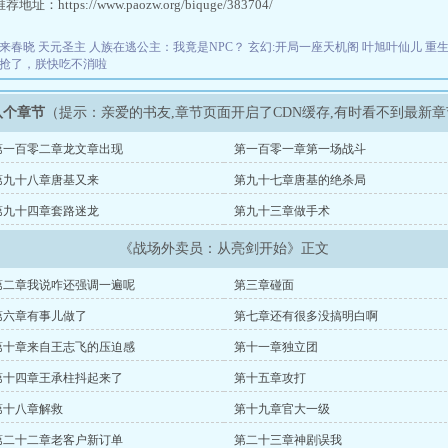
址：https://www.paozw.org/biquge/383704/
来春晓
天元圣主
人族在逃公主：我竟是NPC？
玄幻:开局一座天机阁
叶旭叶仙儿
重
抢了，朕快吃不消啦
八个章节
（提示：亲爱的书友,章节页面开启了CDN缓存,有时看不到最新
第一百零二章龙文章出现
第一百零一章第一场战斗
第九十八章唐基又来
第九十七章唐基的绝杀局
第九十四章套路迷龙
第九十三章做手术
《战场外卖员：从亮剑开始》正文
第二章我说咋还强调一遍呢
第三章碰面
第六章有事儿做了
第七章还有很多没搞明白啊
第十章来自王志飞的压迫感
第十一章独立团
第十四章王承柱抖起来了
第十五章攻打
第十八章解救
第十九章官大一级
第二十二章老客户新订单
第二十三章神剧误我