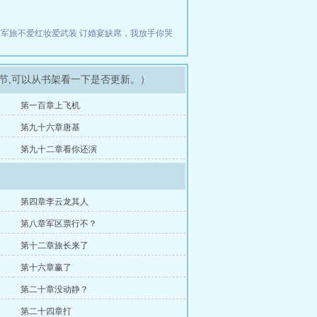
生军旅不爱红妆爱武装
订婚宴缺席，我放手你哭
章节,可以从书架看一下是否更新。）
第一百章上飞机
第九十六章唐基
第九十二章看你还演
第四章李云龙其人
第八章军区票行不？
第十二章旅长来了
第十六章赢了
第二十章没动静？
第二十四章打