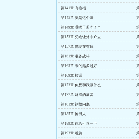
第141章 有艳福
第145章 就是这个味
第149章 哎呦干爹咋了？
第153章 凭啥让外来户去
第
第157章 俺现在有钱
第161章 准备战斗
第165章 来的越多越好
第
第169章 捡漏
第
第173章 你想和我谈什么
第177章 麻溜的滚蛋
第181章 刨根问底
第185章 抢男人
第
第189章 你给引荐一下
第
第193章 着急