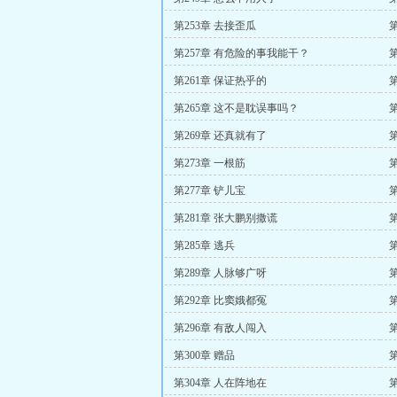
第253章 去接歪瓜
第257章 有危险的事我能干？
第261章 保证热乎的
第
第265章 这不是耽误事吗？
第
第269章 还真就有了
第273章 一根筋
第277章 铲儿宝
第281章 张大鹏别撒谎
第
第285章 逃兵
第289章 人脉够广呀
第
第292章 比窦娥都冤
第
第296章 有敌人闯入
第300章 赠品
第304章 人在阵地在
第