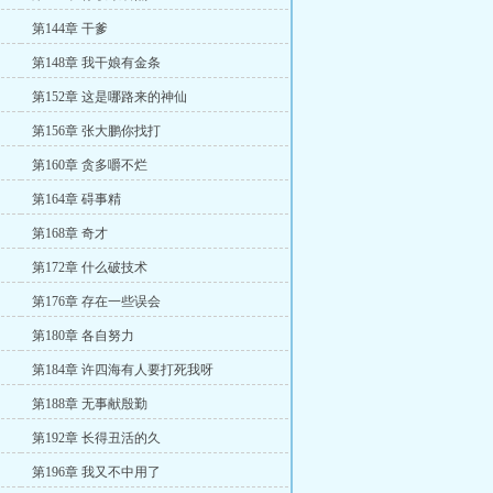
第144章 干爹
第148章 我干娘有金条
第152章 这是哪路来的神仙
第156章 张大鹏你找打
第160章 贪多嚼不烂
第164章 碍事精
第168章 奇才
第172章 什么破技术
第176章 存在一些误会
第180章 各自努力
第184章 许四海有人要打死我呀
第188章 无事献殷勤
第192章 长得丑活的久
第196章 我又不中用了