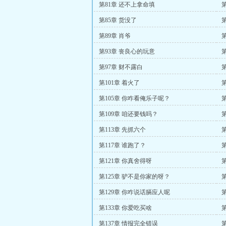
第81章 还不上拿命填
第
第85章 货没了
第89章 肖爷
第93章 丧良心的玩意
第97章 财不露白
第101章 着火了
第105章 你咋看俺乐子呢？
第109章 咱还要钱吗？
第
第113章 先抓六个
第117章 谁跑了？
第
第121章 你真舍得呀
第
第125章 驴不是你家的呀？
第129章 你咋说话膈应人呢
第133章 你爱吃买啥
第137章 情报完全错误
第