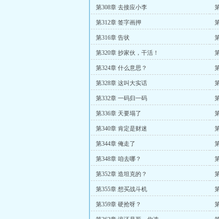
第308章 去接应小李
第
第312章 签字画押
第316章 告状
第320章 抄家伙，干活！
第
第324章 什么意思？
第328章 这叫大实话
第332章 一码归一码
第336章 天要塌了
第
第340章 肯定是财迷
第
第344章 俺走了
第348章 咱去哪？
第352章 造坦克的？
第355章 想买战斗机
第
第359章 硬抢呀？
第