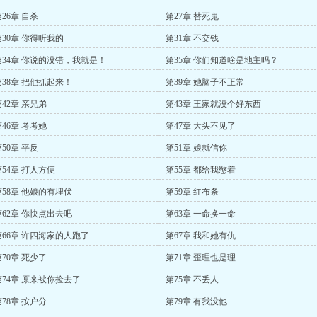
26章 自杀
第27章 替死鬼
第30章 你得听我的
第31章 不交钱
第34章 你说的没错，我就是！
第35章 你们知道啥是地主吗？
第38章 把他抓起来！
第39章 她脑子不正常
第42章 亲兄弟
第43章 王家就没个好东西
第46章 考考她
第47章 大头不见了
50章 平反
第51章 娘就信你
第54章 打人方便
第55章 都给我憋着
第58章 他娘的有埋伏
第59章 红布条
第62章 你快点出去吧
第63章 一命换一命
第66章 许四海家的人跑了
第67章 我和她有仇
第70章 死少了
第71章 歪理也是理
第74章 原来被你捡去了
第75章 不丢人
第78章 按户分
第79章 有我没他