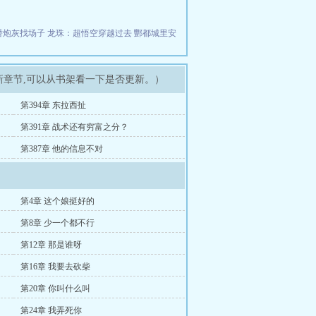
替炮灰找场子
龙珠：超悟空穿越过去
酆都城里安
新章节,可以从书架看一下是否更新。）
第394章 东拉西扯
第391章 战术还有穷富之分？
第387章 他的信息不对
第4章 这个娘挺好的
第8章 少一个都不行
第12章 那是谁呀
第16章 我要去砍柴
第20章 你叫什么叫
第24章 我弄死你