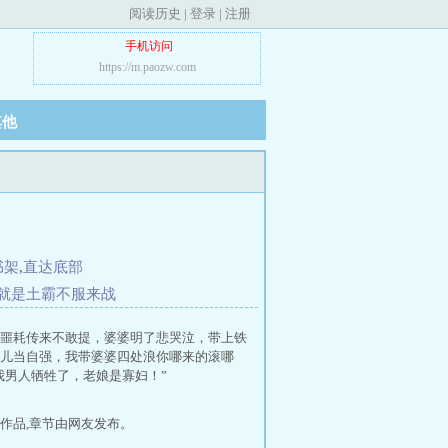
阅读历史
|
登录
|
注册
手机访问
https://m.paozw.com
其他
书架
,
直达底部
就是土霸不服来战
噩耗传来不敢提，婆婆明了悲哭泣，带上铁
儿当自强，我带婆婆四处浪你哪来的滚哪
我男人牺牲了，老娘是寡妇！”
作品,章节由网友发布。