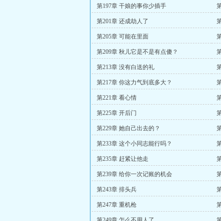
第197章 干娘的事你少插手
第201章 还成劫人了
第205章 可能在里面
第209章 秋儿它是不是有点傻？
第
第213章 没有白送的礼
第217章 你这力气到底多大？
第
第221章 看心情
第225章 开后门
第229章 她自己出去的？
第233章 这个小同志能行吗？
第235章 赶紧让他走
第239章 给你一次记账的机会
第243章 排头兵
第
第247章 重机枪
第249章 怎么不用人了
第