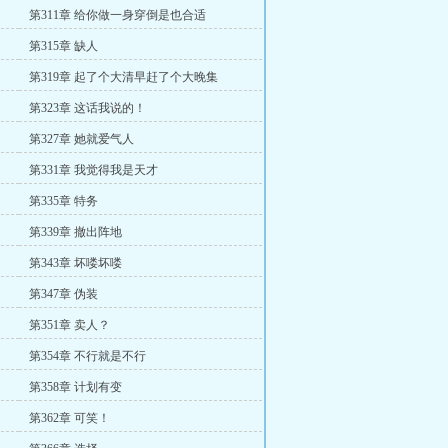
第311章 给你做一身穿倒是也合适
第315章 缺人
第319章 起了个大清早赶了个大晚集
第323章 这话我说的！
第327章 她就爱气人
第331章 我觉得我是天才
第335章 特务
第339章 撤出阵地
第343章 坏喽坏喽
第347章 伪装
第351章 卖人？
第354章 不行就是不行
第358章 计划有变
第362章 可笑！