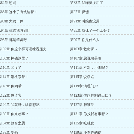
82章 惩罚
第83章 我咋就没用了
第86章 这小子有钱途呀！
第87章 保镖
第90章 大功一件
第91章 叫娘也没用
第94章 你管我叫姐姐
第95章 就抓了一个工头？
第98章 都是笨蛋呀
第99章 你是什么人
第102章 你这个样可没啥说服力
第103章 救命呀～
第106章 掉钱洞里了
第107章 您说啥是啥
110章 又没了
第111章 不对，小李呢？
第114章 活祖宗呀！
第115章 说瞎话
118章 你闭嘴
第119章 清理门户
122章 俺请客
第123章 你想控制进出口？
第126章 我就馋，啥都想吃
第127章 赖谁呀
第130章 你来啥事？
第131章 你找我有事呀？
第134章 救命之恩
第135章 吃独食
138章 制药
第139章 小李你的信