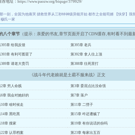
址：https://www.paozw.org/biquge/379929/
那一刻，全国为他痛哭
拯救世界从三秒钟神级异能开始
都市之全能苟婿
【快穿】我
穆氏一家
的八个章节
（提示：亲爱的书友,章节页面开启了CDN缓存,有时看不到最
第395章 给我反馈
第395章 老兵
第393章 有利可图罢了
第392章 拿人往上顶
第389章 请老大责罚
第388章 往死里打
《战斗年代老娘就是土霸不服来战》正文
第2章 穷人命贱
第3章 委屈点比没命强
第6章 我会对她好的
第7章 落户
第10章 啥时候走
第11章 二愣子
第14章 黑吃黑
第15章 咋还遭贼了
18章 搜家
第19章 有你说话的份吗
第22章 认罪档案
第23章 每家出五百