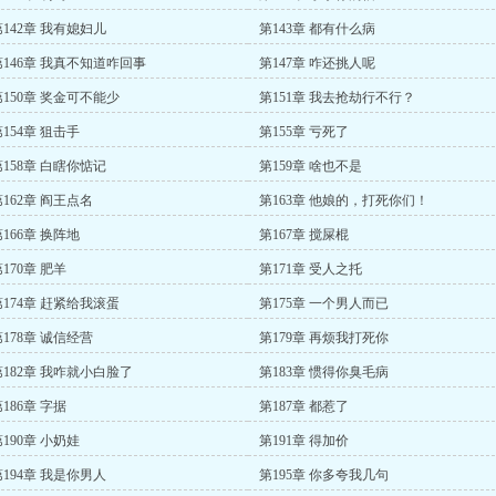
第142章 我有媳妇儿
第143章 都有什么病
第146章 我真不知道咋回事
第147章 咋还挑人呢
第150章 奖金可不能少
第151章 我去抢劫行不行？
154章 狙击手
第155章 亏死了
第158章 白瞎你惦记
第159章 啥也不是
第162章 阎王点名
第163章 他娘的，打死你们！
166章 换阵地
第167章 搅屎棍
170章 肥羊
第171章 受人之托
第174章 赶紧给我滚蛋
第175章 一个男人而已
第178章 诚信经营
第179章 再烦我打死你
第182章 我咋就小白脸了
第183章 惯得你臭毛病
186章 字据
第187章 都惹了
190章 小奶娃
第191章 得加价
第194章 我是你男人
第195章 你多夸我几句