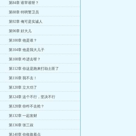
第84章 谁宰谁呀？
第88章 特聘警卫员
第92章 俺可是实诚人
第96章 好大儿
第100章 他是谁？
第104章 他是我大儿子
第108章 咋进去呀？
第112章 你这是跑来打劫土匪了
第116章 我不去！
第120章 立大功了
第124章 这个不行，坚决不行
第128章 你咋不去抢？
第132章 一起发财
第136章 张三叔
第140章 你收敛着点