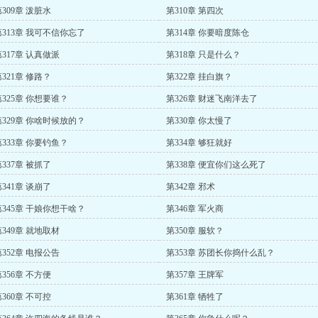
309章 泼脏水
第310章 第四次
第313章 我可不信你忘了
第314章 你要暗度陈仓
第317章 认真做派
第318章 只是什么？
321章 修路？
第322章 挂白旗？
第325章 你想要谁？
第326章 财迷飞南洋去了
第329章 你啥时候放的？
第330章 你太慢了
第333章 你要钓鱼？
第334章 够狂就好
337章 被抓了
第338章 便宜你们这么死了
341章 谈崩了
第342章 邪术
第345章 干娘你想干啥？
第346章 军火商
第349章 就地取材
第350章 服软？
第352章 电报公告
第353章 苏团长你捣什么乱？
356章 不方便
第357章 王牌军
360章 不可控
第361章 牺牲了