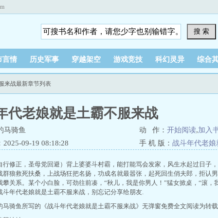
om
搜 索
市言情
历史军事
穿越架空
游戏竞技
科幻灵异
综合
不服来战最新章节列表
年代老娘就是土霸不服来战
钓马骑鱼
动 作：
开始阅读
,
加入
25-09-19 08:18:28
手 机 版：
战斗年代老娘
自行修正，圣母党回避）背上婆婆斗村霸，能打能骂会发家，风生水起过日子，
战群狼救死扶桑，上战场狂把名扬，功成名就最嚣张，起死回生俏夫郎，拒认男
我攀关系。某个小白脸，可劲往前凑，“秋儿，我是你男人！”猛女掀桌，“滚，
战斗年代老娘就是土霸不服来战，别忘记分享给朋友.
钓马骑鱼所写的《战斗年代老娘就是土霸不服来战》无弹窗免费全文阅读为转载