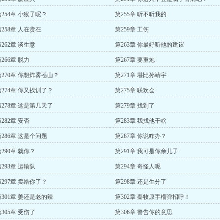
第254章 小猴子呢？
第255章 听不听我的
第258章 人在货在
第259章 工伤
262章 谈生意
第263章 你最好听他的建议
266章 脱力
第267章 要重炮
第270章 你想炸雾苍山？
第271章 堪比孙靖宇
第274章 你又挨训了？
第275章 联欢会
第278章 这是第几天了
第279章 找到了
282章 安否
第283章 我找他干啥
第286章 这是个问题
第287章 你说咋办？
290章 就你？
第291章 我可是你亲儿子
293章 运输队
第294章 奇怪人呢
第297章 卖给你了？
第298章 还是生分了
第301章 姜还是老的辣
第302章 秦牧原手榴弹招呼！
305章 受伤了
第306章 警告你的意思