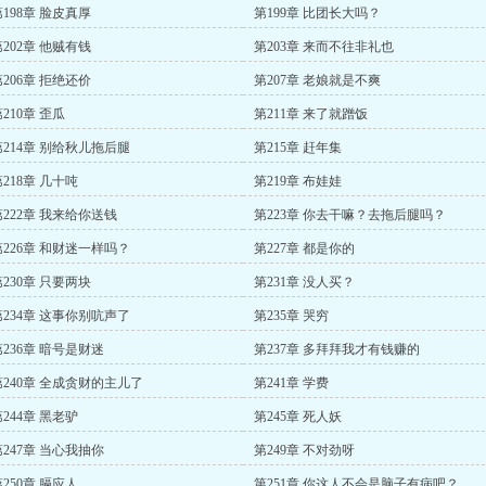
第198章 脸皮真厚
第199章 比团长大吗？
第202章 他贼有钱
第203章 来而不往非礼也
第206章 拒绝还价
第207章 老娘就是不爽
210章 歪瓜
第211章 来了就蹭饭
第214章 别给秋儿拖后腿
第215章 赶年集
218章 几十吨
第219章 布娃娃
第222章 我来给你送钱
第223章 你去干嘛？去拖后腿吗？
第226章 和财迷一样吗？
第227章 都是你的
第230章 只要两块
第231章 没人买？
第234章 这事你别吭声了
第235章 哭穷
第236章 暗号是财迷
第237章 多拜拜我才有钱赚的
第240章 全成贪财的主儿了
第241章 学费
244章 黑老驴
第245章 死人妖
第247章 当心我抽你
第249章 不对劲呀
250章 膈应人
第251章 你这人不会是脑子有病吧？