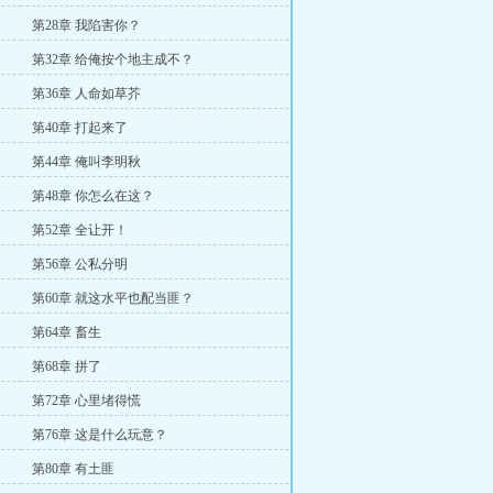
第28章 我陷害你？
第32章 给俺按个地主成不？
第36章 人命如草芥
第40章 打起来了
第44章 俺叫李明秋
第48章 你怎么在这？
第52章 全让开！
第56章 公私分明
第60章 就这水平也配当匪？
第64章 畜生
第68章 拼了
第72章 心里堵得慌
第76章 这是什么玩意？
第80章 有土匪