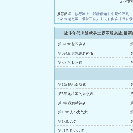
无弹窗推荐地
推荐阅读：
修行路上，我能预知未来
记忆审判：
个家
穿越七零，带着军官丈夫去下乡
蛮牛寻妖录
战斗年代老娘就是土霸不服来战:最新
第396章 都不许动
第394章 这就是老神仙
第390章 我不信
第1章 能活命就成
第5章 地主家的大小姐
第9章 我有精神病
第13章 人小力气大
第17章 六分
第
第21章 胡说八道