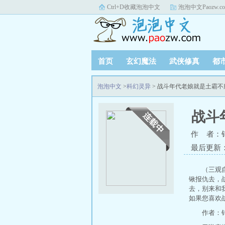
Ctrl+D收藏泡泡中文
泡泡中文Paozw.c
首页
玄幻魔法
武侠修真
都
泡泡中文
>
科幻灵异
> 战斗年代老娘就是土霸
战斗
作 者：
最后更新：20
（三观
锹报仇去，
去，别来和
如果您喜欢
作者：