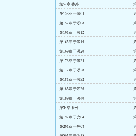
第54章 番外
第
第153章 于漠04
第
第157章 于漠08
第
第161章 于漠12
第
第165章 于漠16
第
第169章 于漠20
第
第173章 于漠24
第
第177章 于漠28
第
第181章 于漠32
第
第185章 于漠36
第
第189章 于漠40
第
第54章 番外
第
第197章 于光04
第
第201章 于光08
第