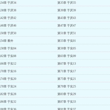
34章 于厌34
第35章 于厌35
38章 于厌38
第39章 于厌39
42章 于厌42
第43章 于厌43
46章 于厌46
第47章 于厌47
50章 于厌50
第51章 于厌51
54章 番外
第55章 于实01
58章 于实04
第59章 于实05
62章 于实08
第63章 于实09
66章 于实12
第67章 于实13
70章 于实16
第71章 于实17
74章 于实20
第75章 于实21
78章 于实24
第79章 于实25
82章 于实28
第83章 于实29
86章 于实32
第87章 于实33
90章 于实36
第91章 于实37