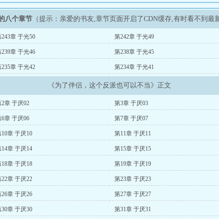
的八个章节
（提示：亲爱的书友,章节页面开启了CDN缓存,有时看不到最
243章 于光50
第242章 于光49
239章 于光46
第238章 于光45
235章 于光42
第234章 于光41
《为了伴侣，这个反派也可以不当》正文
2章 于厌02
第3章 于厌03
6章 于厌06
第7章 于厌07
10章 于厌10
第11章 于厌11
14章 于厌14
第15章 于厌15
18章 于厌18
第19章 于厌19
22章 于厌22
第23章 于厌23
26章 于厌26
第27章 于厌27
30章 于厌30
第31章 于厌31