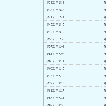
第33章 于厌33
第
第37章 于厌37
第
第41章 于厌41
第
第45章 于厌45
第
第49章 于厌49
第
第53章 于厌53
第
第57章 于实03
第
第61章 于实07
第
第65章 于实11
第
第69章 于实15
第
第73章 于实19
第
第77章 于实23
第
第81章 于实27
第
第85章 于实31
第
第89章 于实35
第