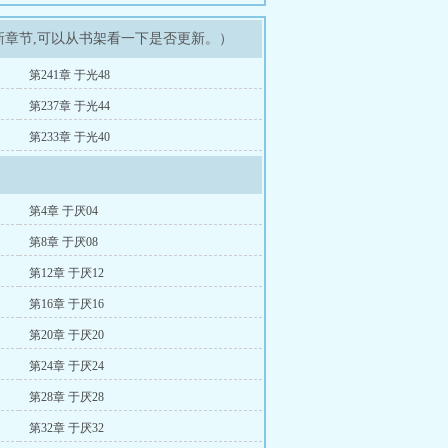
新章节,可以从书架看一下是否更新。）
第241章 于光48
第237章 于光44
第233章 于光40
第4章 于厌04
第8章 于厌08
第12章 于厌12
第16章 于厌16
第20章 于厌20
第24章 于厌24
第28章 于厌28
第32章 于厌32