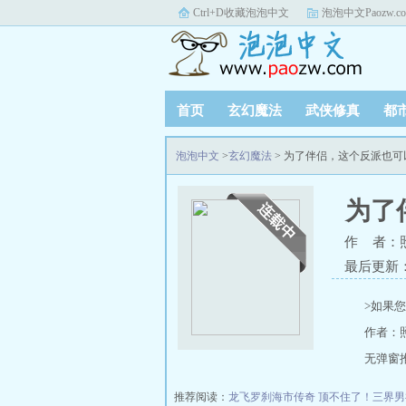
Ctrl+D收藏泡泡中文
泡泡中文Paozw.c
首页
玄幻魔法
武侠修真
都
泡泡中文
>
玄幻魔法
> 为了伴侣，这个反派也
为了
作 者：
最后更新：20
>
如果您
作者：
无弹窗推荐地
推荐阅读：
龙飞罗刹海市传奇
顶不住了！三界男