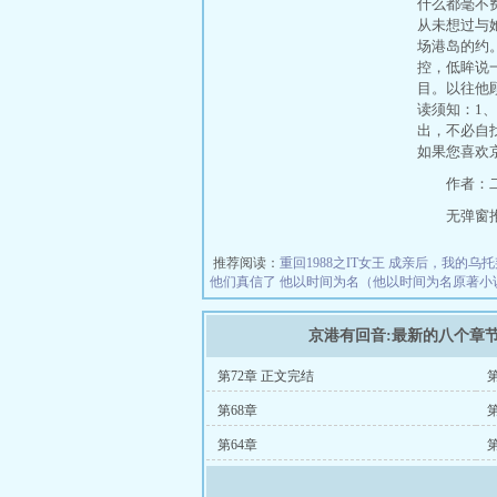
什么都毫不
从未想过与
场港岛的约
控，低眸说
目。以往他
读须知：1
出，不必自找
如果您喜欢
作者：
无弹窗推荐地
推荐阅读：
重回1988之IT女王
成亲后，我的乌托
他们真信了
他以时间为名（他以时间为名原著小
京港有回音:最新的八个章
第72章 正文完结
第
第68章
第
第64章
第