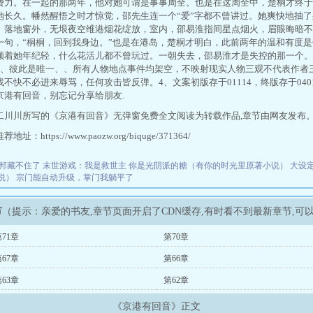
费力。在一起的那两年，他对她可谓是事事周全。也是在这周全中，楚桐才终于
她长久。幡然醒悟之时才惊觉，邵先生连一个“爱”字都不曾讲过。她爽快地抽
。落地窗外，无垠夜空维港烟花绽放，室内，邵易淮指间星点烟火，眉眼晦暗不
一句，“桐桐，回到我身边。”也是在港岛，楚桐才明白，此前两年的温和有度
顾着她年纪轻，什么花活儿都不曾玩过。一朝失去，邵易淮才是失控的那一个。
、、彼此是唯一、、所有人物地点事件均架空，不映射现实人物三观不代表作者
不快不必进来辱骂，任何攻击皆反弹。4、文案初版存于01114，终版存于040
京港有回音，别忘记分享给朋友.
二川川所写的《京港有回音》无弹窗免费全文阅读为转载作品,章节由网友发布
址：https://www.paozw.org/biquge/371364/
邦藏不住了
末世游戏：我是救世主
你是光阴派的糖（有你的时光里原著小说）
大设
说）
宗门能自动升级，掌门我躺平了
节
（提示：亲爱的书友,章节页面开启了CDN缓存,有时看不到最新章节,
71章
第70章
67章
第66章
63章
第62章
《京港有回音》正文