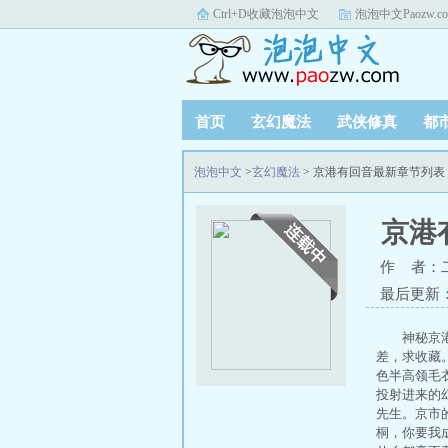
Ctrl+D收藏泡泡中文
泡泡中文Paozw.c
首页
玄幻魔法
武侠修真
都
泡泡中文
>
玄幻魔法
> 京港有回音最新章节列表
京港
作 者：
最后更新：20
神秘京
差，求收藏
色半高领毛
投射进来的
先生。京市
桐，你要我