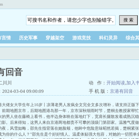
om
搜 索
市言情
历史军事
穿越架空
游戏竞技
科幻灵异
综合
有回音
二川川
动 作：
开始阅读
,
加入
24-03-04 09:00:09
手 机 版：
京港有回音
港大佬女大学生年上10岁丨凉薄老男人发疯全文完全文多次增补，请支持正版
。前期地图京市，后期地图港岛那一年，京市深秋细雨时节，楚桐去教授家帮忙
衣的男人坐在藤椅上看书，他半边身体映在落地灯下，宽肩长腿散发着成熟沉稳
幻影。后来得知，这男人来自京港两地都贵不可攀的顶级门第邵家。温雅气度做
的夜，风雪如晦，邵先生指背落在她脸颊，他眸中危险意味昭然若揭，楚桐紧张
成为你的什么人？”邵先生是个好好情人。温柔体贴强大包容，对她的一切照单