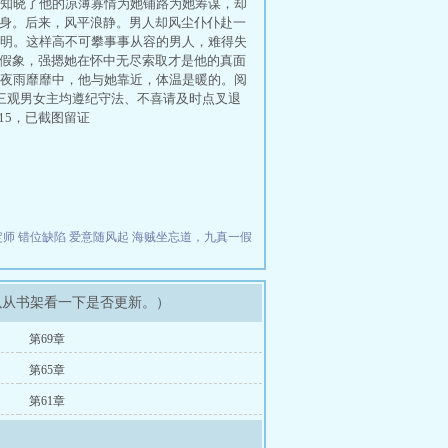
知晓了他的凉薄寡情为她铺路为她筹谋，却
了身。后来，风平浪静。男人却风尘仆仆赴一
明。这样高不可攀事事从容的男人，难得失
是假象，强摁她在怀中无尽索取才是他的真面
夜雨靡靡中，他与她靠近，体温是暖的。阅
三观男女主均遵纪守法、不喜请及时点叉退
15，已截图留证
。
定师
错位缺陷
爱意随风起
海贼坐忘道，九真一假
可以从书架看一下是否更新。）
第69章
第65章
第61章