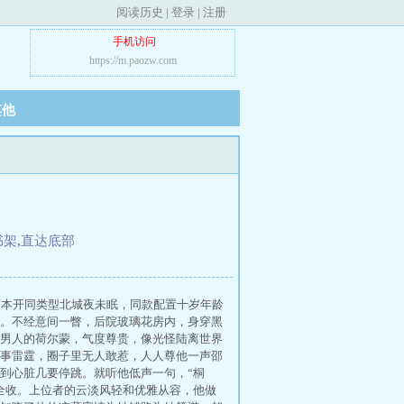
阅读历史
|
登录
|
注册
手机访问
https://m.paozw.com
其他
书架
,
直达底部
下本开同类型北城夜未眠，同款配置十岁年龄
。不经意间一瞥，后院玻璃花房内，身穿黑
男人的荷尔蒙，气度尊贵，像光怪陆离世界
事雷霆，圈子里无人敢惹，人人尊他一声邵
到心脏几要停跳。就听他低声一句，“桐
全收。上位者的云淡风轻和优雅从容，他做