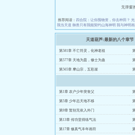
无弹窗推荐地
推荐阅读：
四合院：让你囤物资，你去种田？
光
我当天道
御兽只有我能契约山海神明
我与神明画
天道葫芦:最新的八个章节
第581章 不亡符灵，化神老祖
第577章 天地为皿，修士为蛊
第565章 摩山宗，五彩崖
第1章 农户少年突丧父
第5章 少年志天地不移
第9章 暂别无依入外门
第13章 传功堂得练气法
第17章 修真气丰年画符