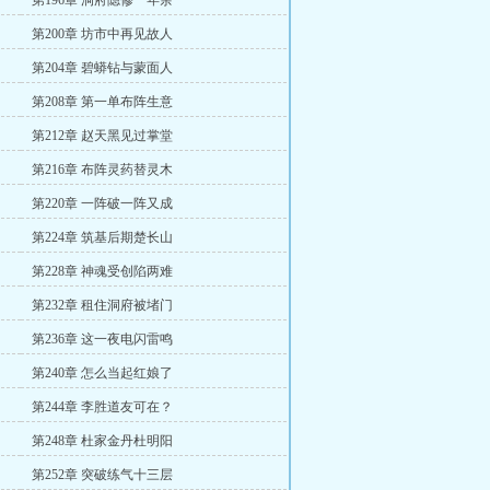
第196章 洞府隐修一年余
第200章 坊市中再见故人
第204章 碧蟒钻与蒙面人
第208章 第一单布阵生意
第212章 赵天黑见过掌堂
第216章 布阵灵药替灵木
第220章 一阵破一阵又成
第224章 筑基后期楚长山
第228章 神魂受创陷两难
第232章 租住洞府被堵门
第236章 这一夜电闪雷鸣
第240章 怎么当起红娘了
第244章 李胜道友可在？
第248章 杜家金丹杜明阳
第252章 突破练气十三层