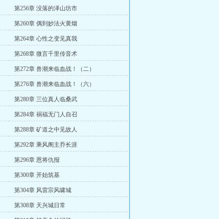
第256章 没落的泽山坊市
第260章 偶到妙法火黄烟
第264章 心性之变见真我
第268章 微言千里传音术
第272章 兽潮来临血战！（二）
第276章 兽潮来临血战！（六）
第280章 三位真人临桑武
第284章 祸福无门人自召
第288章 矿道之中见故人
第292章 乘风阁主乔长涯
第296章 恩将仇报
第300章 开始筑基
第304章 风雷宗风啸城
第308章 天兴城日常