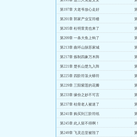
第193章 这二人竟是父女
第197章 大老爷放心走好
第201章 郭家产业宝符楼
第205章 杜明萱竟也来了
第209章 一条大鱼上钩了
第213章 曲环山脉苏家城
第217章 炼制四象万木阵
第221章 楚长山楚九入阵
第225章 四阶符箓火蟒符
第229章 三阳紫莲的花瓣
第233章 缘份之妙不可言
第237章 枯骨老人被迷了
第241章 购买到三阶符纸
第245章 此人留不得啊！
第249章 飞灵总堂被毁了