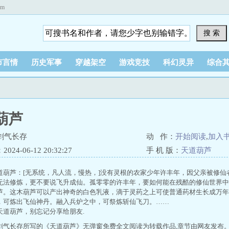
om
搜 索
市言情
历史军事
穿越架空
游戏竞技
科幻灵异
综合
葫芦
剑气长存
动 作：
开始阅读
,
加入
24-06-12 20:32:27
手 机 版：
天道葫芦
道葫芦：[无系统，凡人流，慢热，]没有灵根的农家少年许丰年，因父亲被修
无法修炼，更不要说飞升成仙。孤零零的许丰年，要如何能在残酷的修仙世界中
芦。这木葫芦可以产出神奇的白色乳液，滴于灵药之上可使普通药材生长成万年
，可炼出飞仙神丹。融入兵炉之中，可祭炼斩仙飞刀。……
天道葫芦，别忘记分享给朋友.
剑气长存所写的《天道葫芦》无弹窗免费全文阅读为转载作品,章节由网友发布