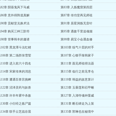
第82章 阴葵鬼风下马威
第83章 入炼魔窟第四层
第86章 意外得阵道真解
第87章 传功堂再见师祖
第90章 贡献堂兑换术法
第91章 居星洞炼无音针
第94章 购买三种三阶符
第95章 遇敌千里追魂烟
第98章 管事韩丰的邀请
第99章 易宝小会遇血修
第102章 黑龙潭斗法红鲤
第103章 练气十层的对手
第106章 第二场胜张雪莹
第107章 心狠手辣韩家子
第110章 进入前六十四名
第111章 面见师祖得法器
第114章 宋家传来的消息
第115章 临行之前见李仓
第118章 遭遇百兽宫挑衅
第119章 韩益的故意算计
第122章 沼泽灵药与妖兽
第123章 玉垂莲和石甲蜥
第126章 许丰年雾中杀敌
第127章 入湖夺魂钟显威
第130章 小衍经之炼尸篇
第131章 断石碑走为上策
第134章 联手云芝战谷晨
第135章 郭琳也在秘境中