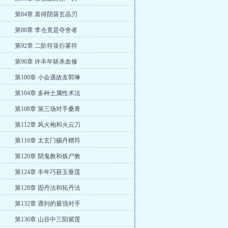
第84章 喜得阴葵玄晶刃
第88章 李仓竟是夺舍者
第92章 二阶符箓衍雾符
第96章 许丰年斩杀血修
第100章 小会遇故友郭琳
第104章 多种土属性术法
第108章 第三场对手桑青
第112章 风火袍和火云刀
第116章 太玄门赐丹赠符
第120章 阴鬼教和炼尸教
第124章 丰年巧获玉垂莲
第128章 固丹法和拓丹法
第132章 遇到的最强对手
第136章 山谷中三阳紫莲