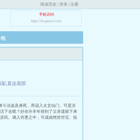
阅读历史
|
登录
|
注册
手机访问
https://m.paozw.com
其他
书架
,
直达底部
仙者斗法波及身死，而误入太玄仙门。可是没
活下去呢？好在许丰年得到了父亲遗留下来
灵药。调入符墨之中，可成就绝世符宝。投
。