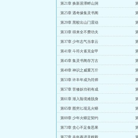
第21章 换新居潭畔山洞
第25章 遇奇缘集灵书阁
第29章 黑蛟出山门震动
第33章 得来全不费功夫
第37章 少年志气当拿云
第41章 斗符火雀克金甲
第45章 集灵书阁存万古
第49章 神识之威重万斤
第53章 许丰年成为符师
第57章 苦修妖功初有成
第61章 渐入险境难脱身
第65章 图穷匕现见火蟒
第69章 少年火蟒定契约
第73章 贪心不足食恶果
第77章 丰年再进灵根殿