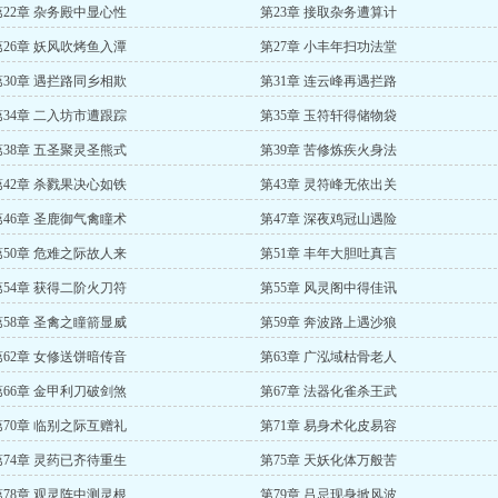
第22章 杂务殿中显心性
第23章 接取杂务遭算计
第26章 妖风吹烤鱼入潭
第27章 小丰年扫功法堂
第30章 遇拦路同乡相欺
第31章 连云峰再遇拦路
第34章 二入坊市遭跟踪
第35章 玉符轩得储物袋
第38章 五圣聚灵圣熊式
第39章 苦修炼疾火身法
第42章 杀戮果决心如铁
第43章 灵符峰无依出关
第46章 圣鹿御气禽瞳术
第47章 深夜鸡冠山遇险
第50章 危难之际故人来
第51章 丰年大胆吐真言
第54章 获得二阶火刀符
第55章 风灵阁中得佳讯
第58章 圣禽之瞳箭显威
第59章 奔波路上遇沙狼
第62章 女修送饼暗传音
第63章 广泓域枯骨老人
第66章 金甲利刀破剑煞
第67章 法器化雀杀王武
第70章 临别之际互赠礼
第71章 易身术化皮易容
第74章 灵药已齐待重生
第75章 天妖化体万般苦
第78章 观灵阵中测灵根
第79章 吕忌现身掀风波