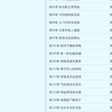
第81章 执法殿主突驾临
第85章 夕玥相助炼灵器
第89章 火刀符惊张思铭
第93章 衍雾符惊人威能
第97章 获得法器碧蟒钻
第101章 获得千蝶踏浪靴
第105章 第一胜击败胡威
第109章 碧蟒显威杀桑青
第113章 费尽苦心的师祖
第117章 登银龙舟赴秘境
第121章 气焰嚣张百兽宫
第125章 韩益果然有问题
第129章 偶遇炼尸教弟子
第133章 控水术水性无形