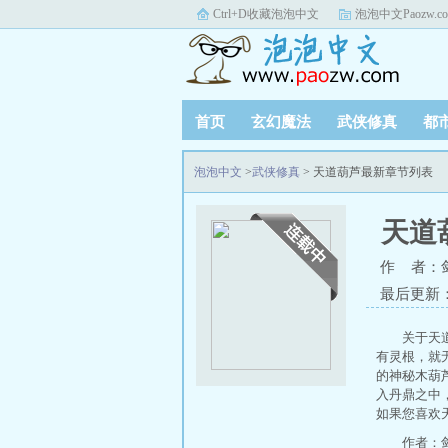
Ctrl+D收藏泡泡中文
泡泡中文Paozw.c
首页
玄幻魔法
武侠修真
都
泡泡中文
>
武侠修真
> 天道葫芦最新章节列表
天道
作 者：
最后更新：20
关于天
有灵根，就
的神秘木葫
入丹鼎之中
如果您喜欢
作者：