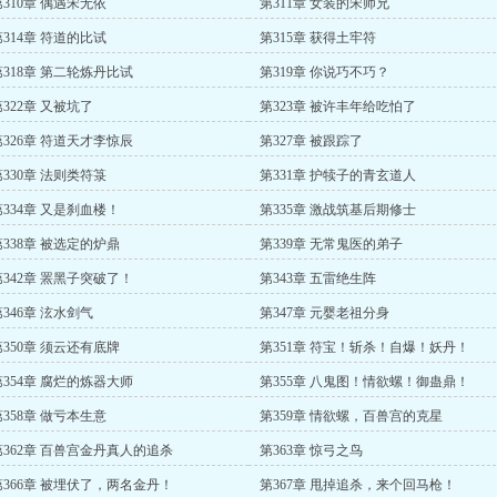
第310章 偶遇宋无依
第311章 女装的宋师兄
第314章 符道的比试
第315章 获得土牢符
第318章 第二轮炼丹比试
第319章 你说巧不巧？
第322章 又被坑了
第323章 被许丰年给吃怕了
第326章 符道天才李惊辰
第327章 被跟踪了
第330章 法则类符箓
第331章 护犊子的青玄道人
第334章 又是刹血楼！
第335章 激战筑基后期修士
第338章 被选定的炉鼎
第339章 无常鬼医的弟子
第342章 罴黑子突破了！
第343章 五雷绝生阵
第346章 泫水剑气
第347章 元婴老祖分身
第350章 须云还有底牌
第351章 符宝！斩杀！自爆！妖丹！
第354章 腐烂的炼器大师
第355章 八鬼图！情欲螺！御蛊鼎！
第358章 做亏本生意
第359章 情欲螺，百兽宫的克星
第362章 百兽宫金丹真人的追杀
第363章 惊弓之鸟
第366章 被埋伏了，两名金丹！
第367章 甩掉追杀，来个回马枪！