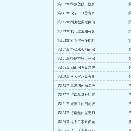
第137章 得紫莲妙计脱身
第141章 讹了一张雷炎符
第145章 阴鬼教黑棺白偶
第149章 我与这宝物有缘
第153章 看看你有多能吃
第157章 势如水火的两宗
第161章 拒绝前往云莲宗
第165章 回山洞再见红鲤
第169章 再入溶洞见火蟒
第173章 元离阁的拍卖会
第177章 浮南掌堂杜明萱
第181章 罴黑子的刑前饭
第185章 浮南堂的鉴定师
第189章 这个卫家有问题