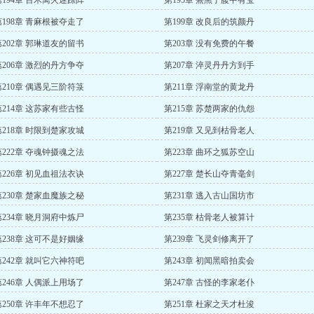
第194章 百木离火迷踪阵
第195章 罴黑子腹中有宝
第198章 青麻根被夺走了
第199章 改良后的筑颜丹
第202章 郭琳道友的留书
第203章 没有免费的午餐
第206章 激烈的丹方争夺
第207章 淬灵丹丹方到手
第210章 偶遇见三阶符箓
第211章 浮南堂的黄龙丹
第214章 这苏家有些古怪
第215章 苏楚两家的仇怨
第218章 时限到楚家攻城
第219章 又见到枯骨老人
第222章 夺魂钟摄魂之法
第223章 曲环之狐苏空山
第226章 初见血祖法衣诀
第227章 楚长山夺青毫剑
第230章 楚家血魔族之秘
第231章 逃入古山国坊市
第234章 晓月洞府中炼尸
第235章 枯骨老人被算计
第238章 这可不是好姻缘
第239章 飞灵剑修离开了
第242章 就叫它六神符吧
第243章 初闻黑暗拍卖会
第246章 人偶派上用场了
第247章 古怪的李家老仆
第250章 许丰年不想忍了
第251章 杜家之天才杜浚