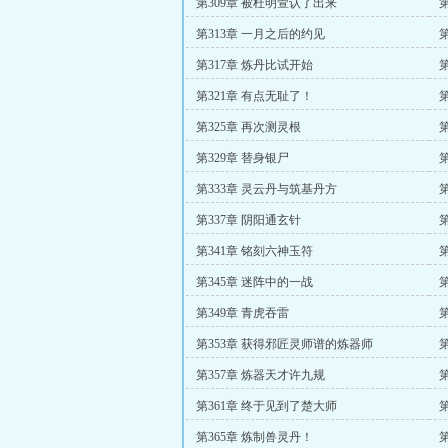
第309章 被杜明萱认了出来
第313章 一月之后的约见
第317章 炼丹比试开始
第321章 有点无耻了！
第325章 再次测灵根
第329章 替身银尸
第333章 灵云丹与筑基丹方
第337章 阴阳通玄针
第341章 铭刻六神玉符
第345章 迷阵中的一战
第349章 青虎吞雷
第353章 获得邪匠灵师谱的炼器师
第357章 炼器天才许九规
第361章 终于见到了楚大师
第365章 炼制兽灵丹！