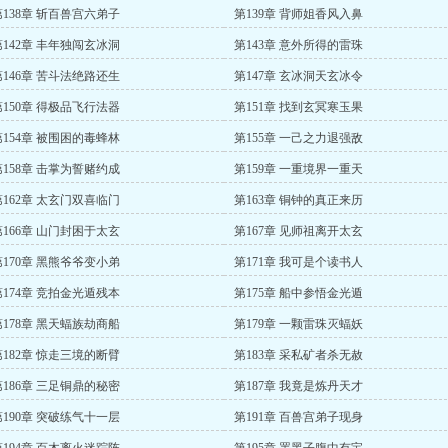
第138章 斩百兽宫六弟子
第139章 背师姐香风入鼻
第142章 丰年独闯玄冰洞
第143章 意外所得的雷珠
第146章 苦斗法绝路还生
第147章 玄冰洞天玄冰令
第150章 得极品飞行法器
第151章 找到玄冥寒玉果
第154章 被围困的毒蜂林
第155章 一己之力退强敌
第158章 击掌为誓赌约成
第159章 一重境界一重天
第162章 太玄门双喜临门
第163章 铜钟的真正来历
第166章 山门封困于太玄
第167章 见师祖离开太玄
第170章 黑熊爷爷变小弟
第171章 我可是个读书人
第174章 竞拍金光遁残本
第175章 船中参悟金光遁
第178章 黑天蝠族劫商船
第179章 一颗雷珠灭蝠妖
第182章 惊走三境的断臂
第183章 采私矿者杀无赦
第186章 三足铜鼎的秘密
第187章 我竟是炼丹天才
第190章 突破练气十一层
第191章 百兽宫弟子现身