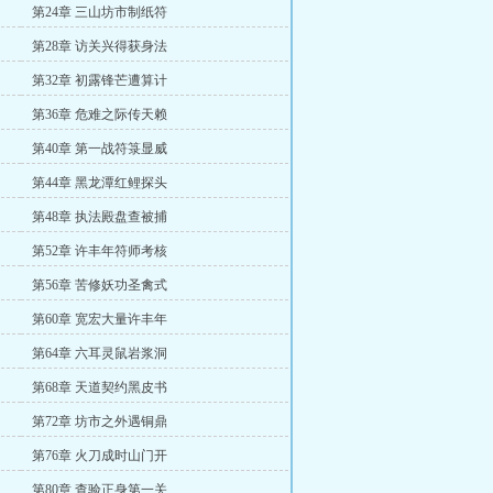
第24章 三山坊市制纸符
第28章 访关兴得获身法
第32章 初露锋芒遭算计
第36章 危难之际传天赖
第40章 第一战符箓显威
第44章 黑龙潭红鲤探头
第48章 执法殿盘查被捕
第52章 许丰年符师考核
第56章 苦修妖功圣禽式
第60章 宽宏大量许丰年
第64章 六耳灵鼠岩浆洞
第68章 天道契约黑皮书
第72章 坊市之外遇铜鼎
第76章 火刀成时山门开
第80章 查验正身第一关