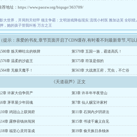
址：https://www.paozw.org/biquge/363709/
影大世界，开局刑天铠甲
领主争霸：文明游戏降临现实
流氓小村医
雅加达芙
全职猎
押，她的孩子管我叫爸
万古之王
（提示：亲爱的书友,章节页面开启了CDN缓存,有时看不到最新章节,可
第580章 炼天蝉吐出的铁牌
第579章 五国一族，霸道高氏！
第576章 温柔的沙盗王
第575章 符箓是假的
第564章 无极天魔手！
第563章 大战澹王府，咒虫，不亡谷
《天道葫芦》正文
第2章 许家大伯争田产
第3章 许丰年半夜登山
第6章 茅草屋少年回魂
第7章 仙人赐宝许家村
第10章 鸡冠山上获洞府
第11章 石洞内夕玥讲法
第14章 露狰容钱休闯洞
第15章 书读千遍义自见
第18章 福至心灵符箓成
第19章 偷天换日杀钱休