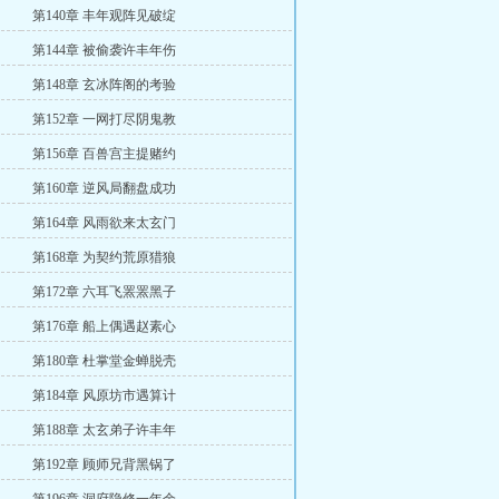
第140章 丰年观阵见破绽
第144章 被偷袭许丰年伤
第148章 玄冰阵阁的考验
第152章 一网打尽阴鬼教
第156章 百兽宫主提赌约
第160章 逆风局翻盘成功
第164章 风雨欲来太玄门
第168章 为契约荒原猎狼
第172章 六耳飞罴罴黑子
第176章 船上偶遇赵素心
第180章 杜掌堂金蝉脱壳
第184章 风原坊市遇算计
第188章 太玄弟子许丰年
第192章 顾师兄背黑锅了