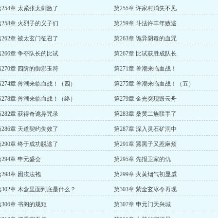
第254章 太紧张太刺激了
第255章 许家村消失不见
第258章 火烈子的义子们
第259章 斗法许丰年败逃
第262章 被太玄门征召了
第263章 诡异阴毒的血咒
第266章 争夺队长的比试
第267章 比试获胜成队长
第270章 四阶的御邪玉符
第271章 兽潮来临血战！
第274章 兽潮来临血战！（四）
第275章 兽潮来临血战！（五）
第278章 兽潮来临血战！（终）
第279章 金光突现毁云舟
第282章 获得奇诡异咒录
第283章 桑黄二族联手了
第286章 天道契约失效了
第287章 深入灵石矿洞中
第290章 终于成功脱逃了
第291章 罴黑子又惹麻烦
第294章 申元盛会
第295章 先报卫家的仇
第298章 囦泫法袍
第299章 火黄烟气初显威
第302章 木盒里面到底是什么？
第303章 紫金玄冰令再现
第306章 书阁的规矩
第307章 申元门天兴城