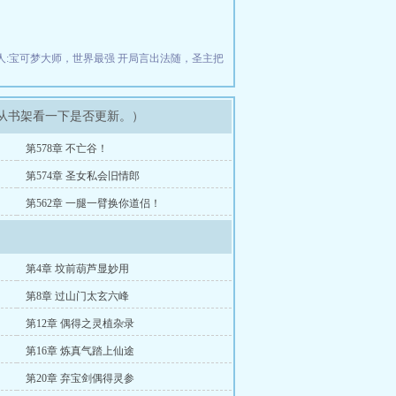
人:宝可梦大师，世界最强
开局言出法随，圣主把
以从书架看一下是否更新。）
第578章 不亡谷！
第574章 圣女私会旧情郎
第562章 一腿一臂换你道侣！
第4章 坟前葫芦显妙用
第8章 过山门太玄六峰
第12章 偶得之灵植杂录
第16章 炼真气踏上仙途
第20章 弃宝剑偶得灵参