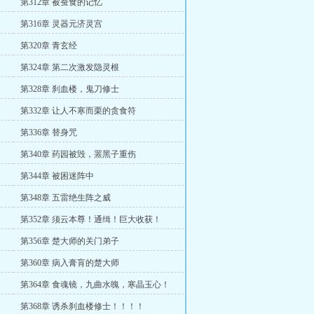
第312章 被蚕食的记忆
第316章 灵器元济灵宫
第320章 青玄经
第324章 第二次激发隐灵根
第328章 刹血楼，鬼刀修士
第332章 让人不寒而栗的贪食符
第336章 替身咒
第340章 药园被毁，罴黑子重伤
第344章 被困迷阵中
第348章 五雷绝生阵之威
第352章 须云本尊！通缉！巨大收获！
第356章 楚大师的关门弟子
第360章 病入膏肓的楚大师
第364章 食魂镜，九曲水魄，寒晶玉心！
第368章 诱杀刹血楼修士！！！！