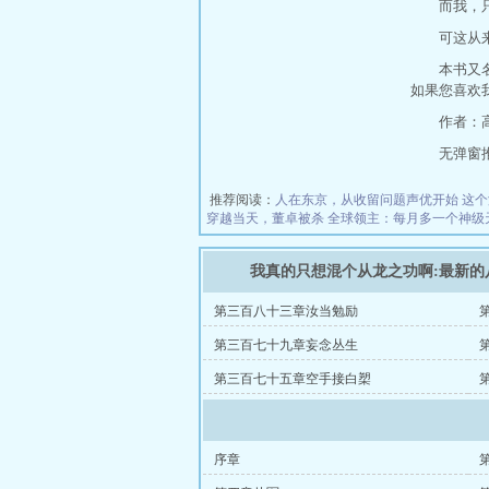
而我，
可这从
本书又
如果您喜欢
作者：
无弹窗推荐地
推荐阅读：
人在东京，从收留问题声优开始
这个
穿越当天，董卓被杀
全球领主：每月多一个神级
我真的只想混个从龙之功啊:最新的
第三百八十三章汝当勉励
第三百七十九章妄念丛生
第三百七十五章空手接白槊
序章