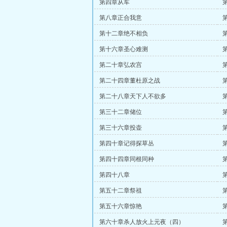
第四章从军
第八章正合我意
第十二章绝不相负
第十六章圣心难测
第二十章弘农宫
第二十四章董杜原之战
第二十八章天下人不欲多
第三十二章储位
第三十六章投壶
第四十章记得探草丛
第四十四章同根同种
第四十八章
第五十二章祭祖
第五十六章惊艳
第六十章杀人放火上元夜（四）