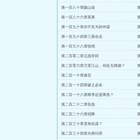
第一百八十章陇山道
第一百八十六章英果
第一百九十章亦不失为孙仲谋
第一百九十四章三面合击
第一百九十八章惊闻
第二百零二章立战夺回
第二百零六章万里江山，何处无烽烟？
第二百一十章难言
第二百一十四章破之必矣
第二百一十八章降李还是降燕？
第二百二十二章告急
第二百二十六章招降
第二百三十章竟有此谋？
第二百三十四章兴师问罪