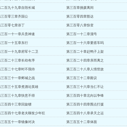
第二百九十九章自毁长城
第三百章挑拨离间
第三百零三章齐国公
第三百零四章豁达
第三百零七章添丁
第三百零八章惊变
第三百一十一章兵贵神速
第三百一十二章溜号
第三百一十五章东行
第三百一十六章要搭车吗
第三百一十九章府军十二卫
第三百二十章赶鸭子上架
第三百二十三章长幼有序
第三百二十四章亲而离之
第三百二十七章时不我待
第三百二十八章人情世故
第三百三十一章邺城之战
第三百三十二章殿议
第三百三十五章煮酒论英雄
第三百三十六章当仁不让
第三百三十九章快意不得
第三百四十章北向以争锋
第三百四十三章回旋镖
第三百四十四章围点打援
第三百四十七章老夫聊发少年狂
第三百四十八章承天之运
第三百五十一章镜像对决
第三百五十二章体面