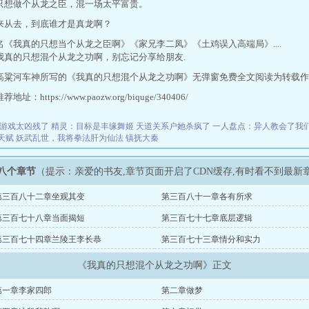
只想做个从龙之臣，混一场太平富贵。
来从去，到底谁才是真龙啊？
名《我真的只想当个从龙之臣啊》《家兄李二凤》《土鸡误入高端局》....
我真的只想混个从龙之功啊，别忘记分享给朋友.
高粱河车神所写的《我真的只想混个从龙之功啊》无弹窗免费全文阅读为转载作
址：https://www.paozw.org/biquge/340406/
游戏太凶残了
精灵：目标是丰缘舞姬
天道关系户她杀疯了
一人盘点：异人教会了我
天赋
妖武乱世，我将拳法肝为仙法
镇抚大秦
八个章节
（提示：亲爱的书友,章节页面开启了CDN缓存,有时看不到最新
第三百八十二章坐观其变
第三百八十一章各有所求
第三百七十八章当面揭短
第三百七十七章底层逻辑
第三百七十四章兰陵王李长恭
第三百七十三章情分和实力
《我真的只想混个从龙之功啊》正文
第一章李家四郎
第二章做梦