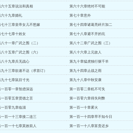
第六十五章说法和真相
第六十六章绝对不可能
第六十九章婚礼
第七十章意外
第七十三章皇帝女儿不愁嫁
第七十四章诸葛亮碎片加二
第七十七章十姓女
第七十八章避不开的坑
第八十一章广武之围（二）
第八十二章广武之围（三）
第八十五章广武之围（六）
第八十六章上元故人
第八十九章兵无战心
第九十章猛虎独行驱千羊
第九十三章欲速不达（求首订）
第九十四章止战之雨
第九十七章鼠目寸光
第九十八章中秋安康
第一百零一章智虑深远
第一百零二章机不可失
第一百零五章贤德之言
第一百零六章得失利弊
第一百零九章临淄
第一百一十章雾火
第一百一十三章接二连三
第一百一十四章早不知今日
第一百一十七章莫效前人
第一百一十八章富贵还乡