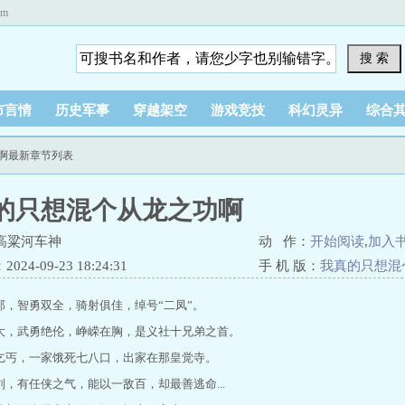
om
搜 索
市言情
历史军事
穿越架空
游戏竞技
科幻灵异
综合
功啊最新章节列表
的只想混个从龙之功啊
高粱河车神
动 作：
开始阅读
,
加入
24-09-23 18:24:31
手 机 版：
我真的只想混
郎，智勇双全，骑射俱佳，绰号“二凤”。
大，武勇绝伦，峥嵘在胸，是义社十兄弟之首。
乞丐，一家饿死七八口，出家在那皇觉寺。
刘，有任侠之气，能以一敌百，却最善逃命...