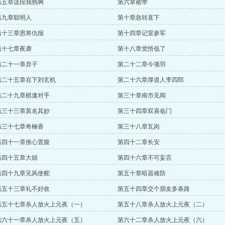
第五章这段我熟啊
第六章裙带
第九章聪明人
第十章急转直下
第十三章恩将仇报
第十四章记室参军
第十七章夜袭
第十八章觉悟低了
第二十一章弃子
第二十二章今项羽
第二十五章在下刘玄机
第二十六章厚道人李四郎
第二十九章棋逢对手
第三十章南市见闻
第三十三章莫名其妙
第三十四章双喜临门
第三十七章奇楠香
第三十八章瓦岗
第四十一章推心置腹
第四十二章长安
第四十五章大姐
第四十六章不可妄言
第四十九章见风使舵
第五十章暗器难防
第五十三章礼不好收
第五十四章交个朋友多条路
第五十七章杀人放火上元夜（一）
第五十八章杀人放火上元夜（二）
第六十一章杀人放火上元夜（五）
第六十二章杀人放火上元夜（六）