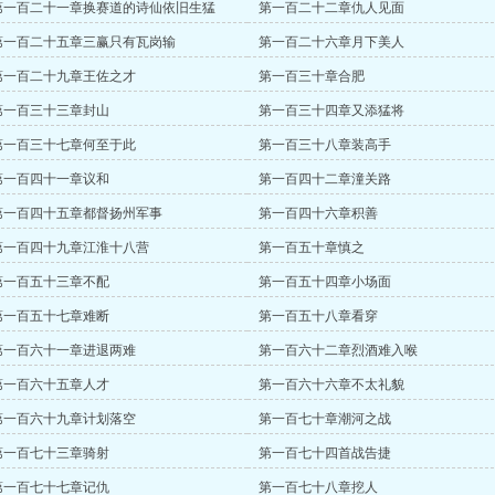
第一百二十一章换赛道的诗仙依旧生猛
第一百二十二章仇人见面
第一百二十五章三赢只有瓦岗输
第一百二十六章月下美人
第一百二十九章王佐之才
第一百三十章合肥
第一百三十三章封山
第一百三十四章又添猛将
第一百三十七章何至于此
第一百三十八章装高手
第一百四十一章议和
第一百四十二章潼关路
第一百四十五章都督扬州军事
第一百四十六章积善
第一百四十九章江淮十八营
第一百五十章慎之
第一百五十三章不配
第一百五十四章小场面
第一百五十七章难断
第一百五十八章看穿
第一百六十一章进退两难
第一百六十二章烈酒难入喉
第一百六十五章人才
第一百六十六章不太礼貌
第一百六十九章计划落空
第一百七十章潮河之战
第一百七十三章骑射
第一百七十四首战告捷
第一百七十七章记仇
第一百七十八章挖人