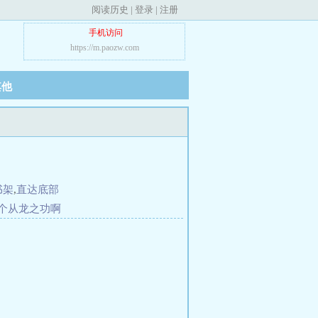
阅读历史
|
登录
|
注册
手机访问
https://m.paozw.com
其他
书架
,
直达底部
个从龙之功啊