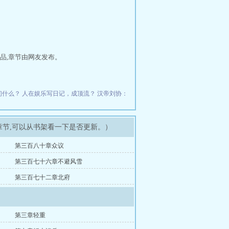
品,章节由网友发布。
们什么？
人在娱乐写日记，成顶流？
汉帝刘协：
章节,可以从书架看一下是否更新。）
第三百八十章众议
第三百七十六章不避风雪
第三百七十二章北府
第三章轻重