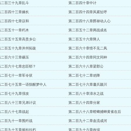
第二百三十九章乱斗
第二百四十章中计
第二百四十三章嫡长
第二百四十四章风紧扯呼
第二百四十七章议和
第二百四十八章爵禄动人心
第二百五十一章朽木
第二百五十二章两战成名
第二百五十五章高贵乡公
第二百五十六章降人
第二百五十九章并州拓跋
第二百六十章惜不见二凤
第二百六十三章碾压
第二百六十四章同文同种
第二百六十七章忠臣耶？
第二百六十八章梁郡公
第二百七十一章军令状
第二百七十二章劝降
第二百七十五章一语惊醒梦中人
第二百七十六章鏖兵颍川
第二百七十九章强攻
第二百八十章漳水之战
第二百八十三章兄弟计议
第二百八十四章分家
第二百八十七章战起
第二百八十八章螳螂捕蝉黄雀在后
第二百九十一章围歼战
第二百九十二章血流成河
第二百九十五章摧枯拉朽
第二百九十六章收缩