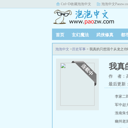
Ctrl+D收藏泡泡中文
泡泡中文Paozw.c
首页
玄幻魔法
武侠修真
都
泡泡中文
>
历史军事
> 我真的只想混个从龙之
我真
作 者：
最后更新：20
李家二
军中赵
淮南朱
幽州老