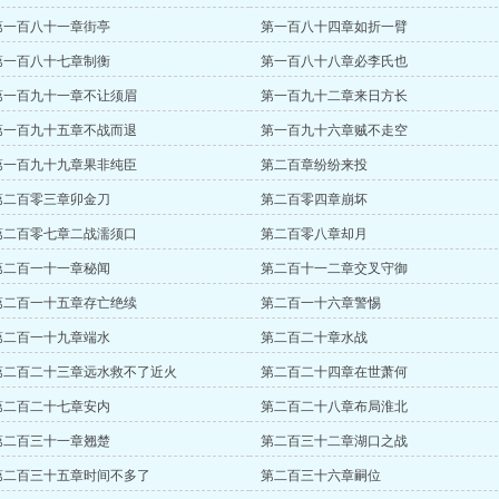
第一百八十一章街亭
第一百八十四章如折一臂
第一百八十七章制衡
第一百八十八章必李氏也
第一百九十一章不让须眉
第一百九十二章来日方长
第一百九十五章不战而退
第一百九十六章贼不走空
第一百九十九章果非纯臣
第二百章纷纷来投
第二百零三章卯金刀
第二百零四章崩坏
第二百零七章二战濡须口
第二百零八章却月
第二百一十一章秘闻
第二百十一二章交叉守御
第二百一十五章存亡绝续
第二百一十六章警惕
第二百一十九章端水
第二百二十章水战
第二百二十三章远水救不了近火
第二百二十四章在世萧何
第二百二十七章安内
第二百二十八章布局淮北
第二百三十一章翘楚
第二百三十二章湖口之战
第二百三十五章时间不多了
第二百三十六章嗣位