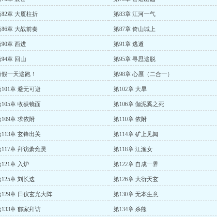
第82章 大厦柱折
第83章 江河一气
第86章 大战前奏
第87章 倚山城上
90章 西进
第91章 逃遁
94章 回山
第95章 寻思逃脱
请假一天逃跑！
第98章 心愿（二合一）
第101章 避无可避
第102章 大旱
第105章 收获镜面
第106章 伽泥奚之死
109章 求依附
第110章 依附
第113章 玄锋出关
第114章 矿上见闻
第117章 拜访萧雍灵
第118章 江渔女
121章 入炉
第122章 自成一界
125章 刘长迭
第126章 大衍天玄
第129章 日仪玄光大阵
第130章 无本生意
第133章 郁家拜访
第134章 杀熊