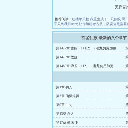
无弹窗推荐地
推荐阅读：
红楼擎天柱
我重生成了一只蚂蚁
黑
军只剩我和赤犬
让你组建考古队，队员全是盗墓
玄鉴仙族:最新的八个章节
第1477章 凿船（1+1/2）（潜龙勿用加更
第
46/113）
第1473章 故魏
第
第1469章 蝉雀（112）（潜龙勿用加更
第
45113）
第1章 初入
第5章 仙缘难得
第9章 白丸
第
第13章 杀人
第17章 孽缘 下
第