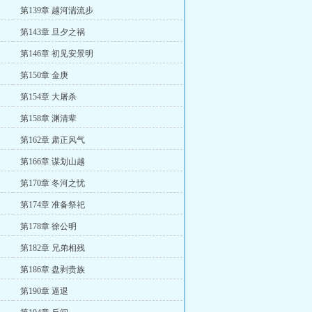
第139章 越河湍流步
第143章 旦夕之祸
第146章 初见安景明
第150章 金庚
第154章 大屠杀
第158章 渊清辈
第162章 肃正风气
第166章 谋划山越
第170章 冬河之忧
第174章 准备祭祀
第178章 徐公明
第182章 兄弟相残
第186章 盘剥贵族
第190章 逼退