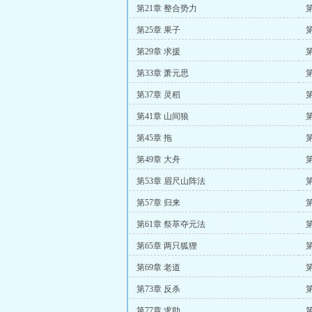
第21章 整合势力
第
第25章 果子
第
第29章 求援
第
第33章 萧元思
第37章 灵稻
第
第41章 山间狼
第
第45章 拖
第
第49章 大舟
第
第53章 眉尺山阵法
第
第57章 归来
第61章 祭萃夺元法
第
第65章 两只狐狸
第
第69章 老道
第
第73章 反杀
第
第77章 求助
第