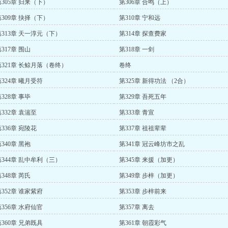
第305章 归来（下）
第306章 合鸣（上）
第309章 抉择（下）
第310章 宁和远
第313章 天一淳元（下）
第314章 探查费家
317章 围山
第318章 一剑
第321章 长鲸月落（卷终）
卷终
第324章 曦月受符
第325章 新得功法 （2合）
328章 事毕
第329章 吾死五年
332章 袁湍至
第333章 青宣
336章 宛陵花
第337章 祖祖辈辈
340章 黑袍
第341章 冠云峰坊市之乱
第344章 乱中牟利（三）
第345章 来援（加更）
348章 芮氏
第349章 步梓（加更）
第352章 谁家紫府
第353章 步梓前来
第356章 水府仙官
第357章 离去
第360章 兄弟既具
第361章 朝霞彩气