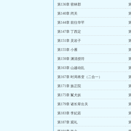
第136章 密林郡
第
第140章 闭关
第
第144章 前往华芊
第147章 丁西定
第151章 灵岩子
第
第155章 小雁
第
第159章 渊清授符
第163章 山越动乱
第167章 时局将变（二合一）
第171章 族正院
第
第175章 鬣犬妖
第179章 诸长辈出关
第183章 李妃若
第187章 观礼
第