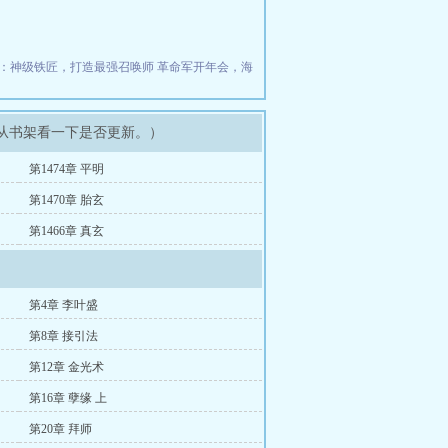
：神级铁匠，打造最强召唤师
革命军开年会，海
以从书架看一下是否更新。）
第1474章 平明
第1470章 胎玄
第1466章 真玄
第4章 李叶盛
第8章 接引法
第12章 金光术
第16章 孽缘 上
第20章 拜师