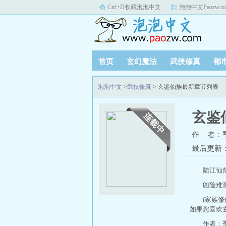
Ctrl+D收藏泡泡中文
泡泡中文Paozw.c
首页
玄幻魔法
武侠修真
都
泡泡中文
>
武侠修真
> 玄鉴仙族最新章节列表
玄鉴
作 者：
最后更新：20
陆江仙
凶险难
(家族
如果您喜欢
作者：