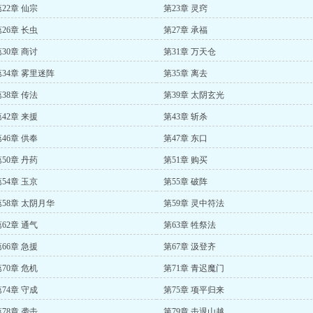
22章 仙宗
第23章 灵窍
26章 长虫
第27章 承福
30章 商讨
第31章 万天仓
第34章 雾里迷阵
第35章 离去
38章 传法
第39章 太阴玄光
42章 来援
第43章 斩杀
46章 供奉
第47章 东口
50章 丹药
第51章 购买
54章 玉京
第55章 破阵
第58章 太阴月华
第59章 灵中符法
62章 通气
第63章 牲祭法
66章 急援
第67章 汲登齐
70章 危机
第71章 青迟魔门
74章 守成
第75章 项平归来
78章 袭击
第79章 击退山越