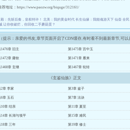
址：https://www.paozw.org/biquge/312161/
日殿：先斩后奏，皇权特许！
北美：我的黄金时代
长生仙缘：我能魂游天下
仙壶
全民
贼
让你收破烂，你回收二手蘑菇蛋？
（提示：亲爱的书友,章节页面开启了CDN缓存,有时看不到最新章节,可
1476章 旧主
第1475章 宫中玉
1472章 庸钦
第1471章 雁来
1468章 玄继
第1467章 轮转
《玄鉴仙族》正文
第2章 李家
第3章 鉴子
第6章 玉石
第7章 法诀
10章 结亲
第11章 夏至
第14章 长湖与项平
第15章 难民
18章 三年
第19章 修士