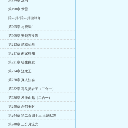
第194章 反间
第198章 术雷
陹︵捍^陹︵捍璇峰亣
第205章 与费望白
第209章 安鹧言投靠
第213章 筑成仙基
第217章 两家得知
第221章 徒生白发
第224章 泾龙王
第228章 真人法会
第232章 再见灵岩子（二合一）
第236章 发派山越（二合一）
第240章 杀郁玉封
第244章 第二百四十三 玉庭献降
第248章 三分月流光