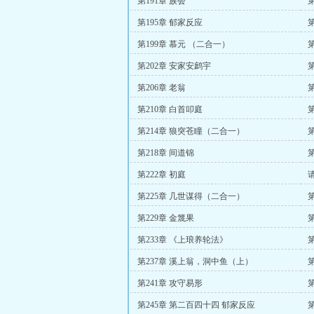
第191章 族会
第195章 郁家反应
第199章 慕元 （二合一）
第202章 安家安鹧宇
第
第206章 老翁
第
第210章 白首叩庭
第
第214章 狼突苍瞳（二合一）
第218章 间道锦
第222章 初庭
第225章 几世谋得（二合一）
第229章 金篾果
第233章 《上琅养轮法》
第
第237章 溪上翁，洞中鱼（上）
第241章 攻守易形
第
第245章 第二百四十四 郁家反应
第