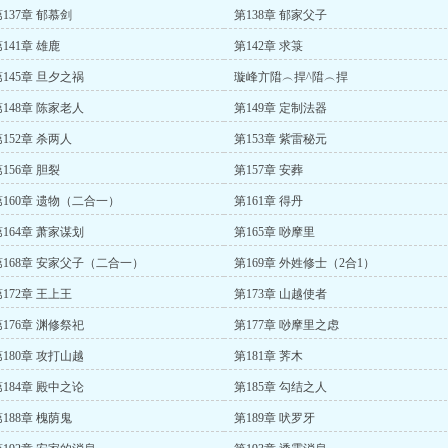
137章 郁慕剑
第138章 郁家父子
141章 雄鹿
第142章 求箓
第145章 旦夕之祸
璇峰亣陹︵捍^陹︵捍
第148章 陈家老人
第149章 定制法器
152章 杀两人
第153章 紫雷秘元
156章 胆裂
第157章 安葬
第160章 遗物（二合一）
第161章 得丹
第164章 萧家谋划
第165章 唦摩里
第168章 安家父子（二合一）
第169章 外姓修士（2合1）
172章 王上王
第173章 山越使者
第176章 渊修祭祀
第177章 唦摩里之虑
第180章 攻打山越
第181章 荠木
第184章 殿中之论
第185章 勾结之人
188章 槐荫鬼
第189章 吠罗牙