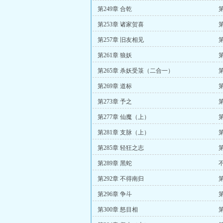
第249章 合乾
第253章 诸家贺喜
第
第257章 旧友相见
第
第261章 狼妖
第265章 杀妖受箓（二合一）
第
第269章 道标
第
第273章 予之
第
第277章 仙魔（上）
第281章 支脉（上）
第285章 轻狂之志
第
第289章 黑蛇
第292章 不得南归
第
第296章 争斗
第
第300章 怒目相
第