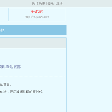
阅读历史
|
登录
|
注册
手机访问
https://m.paozw.com
其他
书架
,
直达底部
仙世界。
仙法，开启波澜壮阔的新时代。