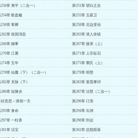
第250章 夷平（二合一）
第251章 望白之念
254章 蛟盘楹
第255章 玉庭卫
258章 客卿
第259章 北边变动
第262章 徐国消息
第263章 请人坐镇
266章 婚事
第267章 接亲（上）
270章 江雁
第271章 上宗征召
274章 五年
第275章 窦氏（上）
第278章 仙魔（下）（二合一）
第279章 明慧
第282章 支脉（下）
第283章 堇莲摩诃
286章 短陳乡
第287章 法慧（二合一）
不好意思～请假一天
第290章 订亲
293章 食命
第294章 出洞
297章 一柱香
第298章 到达
301章 法宝
第302章 忿怒陨落