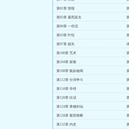
第81章 情报
第85章 避死延生
第89章 一些话
第
第93章 叶恬
第
第97章 损失
第100章 咒术
第104章 探索
第108章 狐妖秘闻
第
第112章 分润争斗
第116章 夺得
第120章 比试
第
第124章 青穗剑仙
第
第128章 紫府推断
第132章 内史