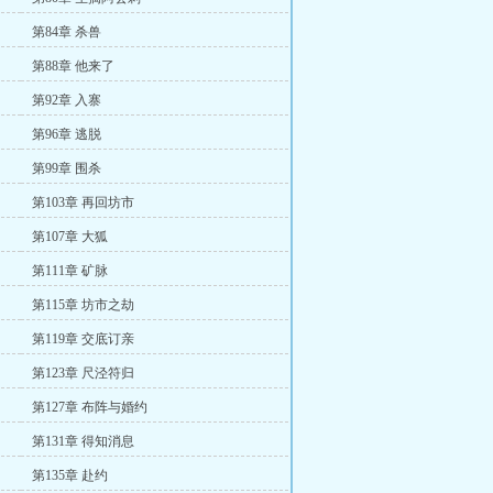
第84章 杀兽
第88章 他来了
第92章 入寨
第96章 逃脱
第99章 围杀
第103章 再回坊市
第107章 大狐
第111章 矿脉
第115章 坊市之劫
第119章 交底订亲
第123章 尺泾符归
第127章 布阵与婚约
第131章 得知消息
第135章 赴约