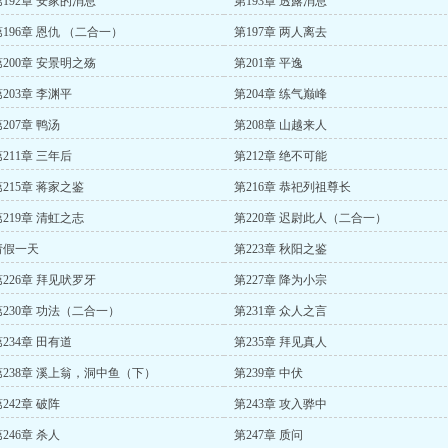
第192章 安家的消息
第193章 透露消息
第196章 恩仇 （二合一）
第197章 两人离去
第200章 安景明之殇
第201章 平逸
203章 李渊平
第204章 练气巅峰
207章 鸭汤
第208章 山越来人
211章 三年后
第212章 绝不可能
第215章 蒋家之鉴
第216章 恭祀列祖尊长
第219章 清虹之志
第220章 迟尉此人（二合一）
请假一天
第223章 秋阳之鉴
第226章 拜见吠罗牙
第227章 降为小宗
第230章 功法（二合一）
第231章 众人之言
234章 田有道
第235章 拜见真人
第238章 溪上翁，洞中鱼（下）
第239章 中伏
242章 破阵
第243章 攻入骅中
246章 杀人
第247章 质问