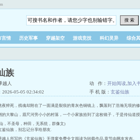
om
搜 索
市言情
历史军事
穿越架空
游戏竞技
科幻灵异
综合
仙族
季越人
动 作：
开始阅读
,
加入
26-05-05 02:34:02
手 机 版：
玄鉴仙族
熬夜猝死，残魂却附在了一面满是裂痕的青灰色铜镜上，飘落到了浩瀚无垠的修
测的大黎山，眉尺河旁小小的村落，一个小家族拾到了这枚镜子，于是传仙道授
修仙，不圣母，种田，无系统，群像文)
玄鉴仙族，别忘记分享给朋友.
季越人所写的《玄鉴仙族》无弹窗免费全文阅读为转载作品,章节由网友发布。