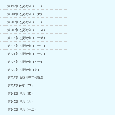
第197章 苍灵论剑（十二）
第201章 苍灵论剑（十六）
第205章 苍灵论剑（二十）
第209章 苍灵论剑（二十四）
第213章 苍灵论剑（二十八）
第217章 苍灵论剑（三十二）
第221章 苍灵论剑（三十六）
第225章 苍灵论剑（四十）
第229章 苍灵论剑（完）
第233章 拖稿属于正常现象
第237章 改变（下）
第241章 兄弟（四）
第245章 兄弟（八）
第249章 兄弟（十二）