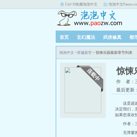
Ctrl+D收藏泡泡中文
泡泡中文Paozw.c
首页
玄幻魔法
武侠修真
都
泡泡中文
>
穿越架空
> 惊悚乐园最新章节列表
惊悚
作 者：
最后更新：20
这是超
决定我们，
如果您喜欢
作者：
无弹窗推荐地