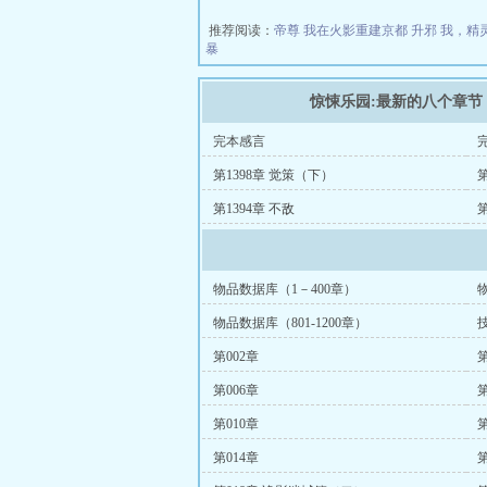
推荐阅读：
帝尊
我在火影重建京都
升邪
我，精
暴
惊悚乐园:最新的八个章节
完本感言
第1398章 觉策（下）
第1394章 不敌
第
物品数据库（1－400章）
物品数据库（801-1200章）
技
第002章
第
第006章
第
第010章
第
第014章
第