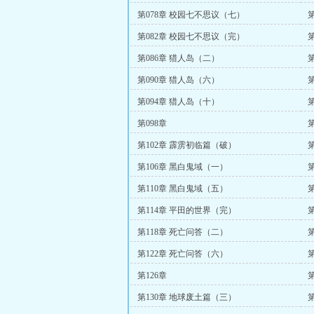
第078章 校园七不思议（七）
第082章 校园七不思议（完）
第
第086章 猎人岛（二）
第090章 猎人岛（六）
第094章 猎人岛（十）
第098章
第
第102章 霹雳初临篇（破）
第106章 黑白鬼域（一）
第110章 黑白鬼域（五）
第114章 平田的世界（完）
第
第118章 死亡问答（二）
第122章 死亡问答（六）
第126章
第
第130章 地球废土篇（三）