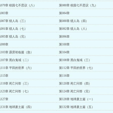
第079章 校园七不思议（八）
第080章 校园七不思议（九）
083章
第084章
第087章 猎人岛（三）
第088章 猎人岛（四）
第091章 猎人岛（七）
第092章 猎人岛（八）
第095章 猎人岛（完）
第096章
099章
第100章
第103章 霹雳初临篇（急）
第104章
第107章 黑白鬼域（二）
第108章 黑白鬼域（三）
第111章 平田的世界（六）
第112章 平田的世界（七）
115章
第116章
第119章 死亡问答（三）
第120章 死亡问答（四）
第123章 死亡问答（七）
第124章 死亡问答（完）
127章
第128章 地球废土篇（一）
第131章 地球废土篇（四）
第132章 地球废土篇（五）