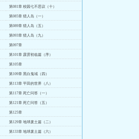
第081章 校园七不思议（十）
第085章 猎人岛（一）
第089章 猎人岛（五）
第093章 猎人岛（九）
第097章
第101章 霹雳初临篇（序）
第105章
第109章 黑白鬼域（四）
第113章 平田的世界（八）
第117章 死亡问答（一）
第121章 死亡问答（五）
第125章
第129章 地球废土篇（二）
第133章 地球废土篇（六）