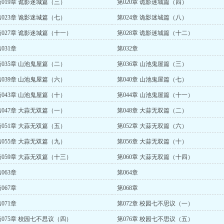
第019章 诡影迷城篇（三）
第020章 诡影迷城篇（四）
第023章 诡影迷城篇（七）
第024章 诡影迷城篇（八）
第027章 诡影迷城篇（十一）
第028章 诡影迷城篇（十二）
031章
第032章
第035章 山池鬼屋篇（二）
第036章 山池鬼屋篇（三）
第039章 山池鬼屋篇（六）
第040章 山池鬼屋篇（七）
第043章 山池鬼屋篇（十）
第044章 山池鬼屋篇（十一）
第047章 大蒜无双篇（一）
第048章 大蒜无双篇（二）
第051章 大蒜无双篇（五）
第052章 大蒜无双篇（六）
第055章 大蒜无双篇（九）
第056章 大蒜无双篇（十）
第059章 大蒜无双篇（十三）
第060章 大蒜无双篇（十四）
063章
第064章
067章
第068章
071章
第072章 校园七不思议（一）
第075章 校园七不思议（四）
第076章 校园七不思议（五）