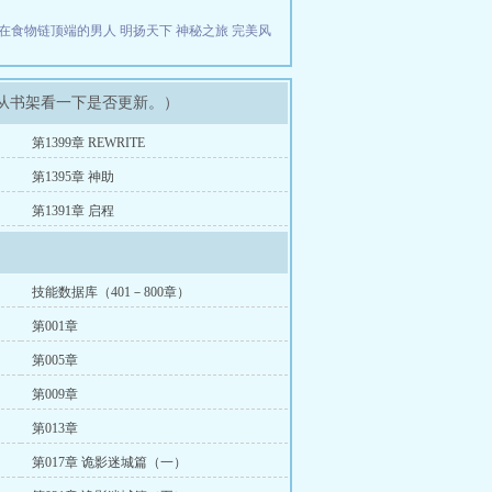
在食物链顶端的男人
明扬天下
神秘之旅
完美风
以从书架看一下是否更新。）
第1399章 REWRITE
第1395章 神助
第1391章 启程
技能数据库（401－800章）
第001章
第005章
第009章
第013章
第017章 诡影迷城篇（一）